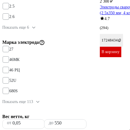
2 300 ₽
2.5
Электроды сваро
(2.5х350 мм; 4 
2.6
4.7
Показать еще 6
(294)
17248434
Марка электрода
27
В корзину
46МК
46 РЦ
52U
680S
Показать еще 113
Вес нетто, кг
от
до