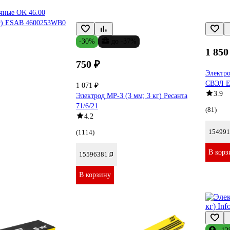
чные OK 46.00
кг) ESAB 4600253WB0
-30%
до -37%
1 850
750 ₽
Электро
СВЭЛ E
1 071 ₽
3.9
Электрод МР-3 (3 мм; 3 кг) Ресанта
71/6/21
(81)
4.2
154991
(1114)
В корз
15596381
В корзину