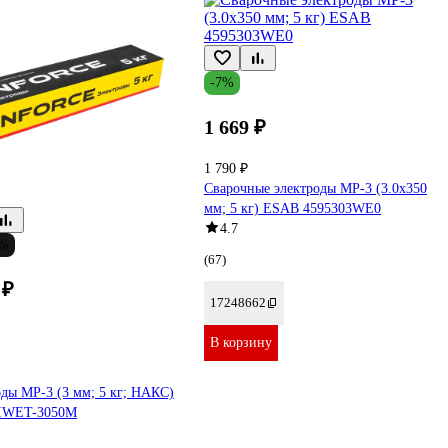
-7%
1 669 ₽
1 790 ₽
Сварочные электроды МР-3 (3.0x350
мм; 5 кг) ESAB 4595303WE0
4.7
6%
(67)
 ₽
17248662
В корзину
ды МР-3 (3 мм; 5 кг; НАКС)
e IWET-3050M