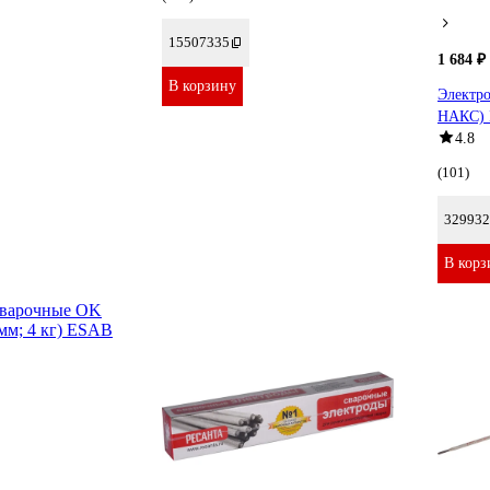
15507335
1 684 ₽
В корзину
Электро
НАКС) 
4.8
(101)
329932
В корз