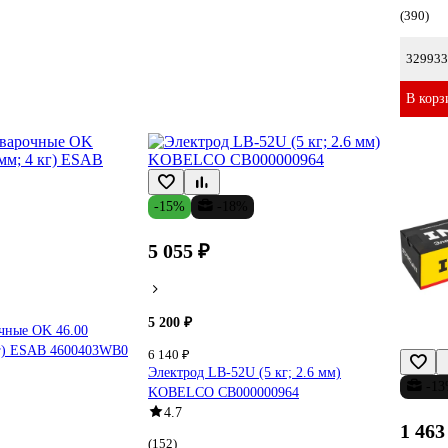
(390)
329933
В корз
-15%
-18%
5 055 ₽
5 200 ₽
чные OK 46.00
кг) ESAB 4600403WB0
6 140 ₽
Электрод LB-52U (5 кг; 2.6 мм)
-1
KOBELCO СВ000000964
4.7
1 463
(152)