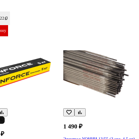
22
ину
3%
1 490 ₽
 ₽