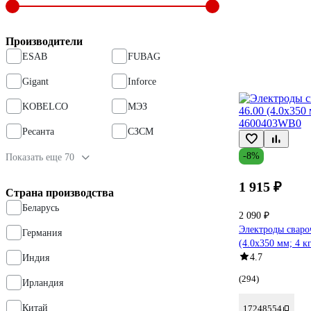
Производители
ESAB
FUBAG
Gigant
Inforce
KOBELCO
МЭЗ
Ресанта
СЗСМ
-8%
Показать еще 70
1 915 ₽
Страна производства
Беларусь
2 090 ₽
Электроды сваро
Германия
(4.0х350 мм; 4 
4.7
Индия
(294)
Ирландия
Китай
17248554