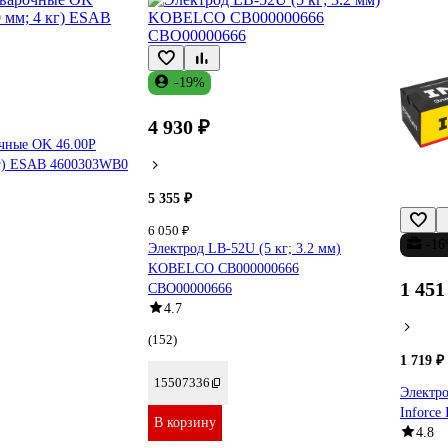
-19%
4 930 ₽
чные OK 46.00P
кг) ESAB 4600303WB0
5 355 ₽
6 050 ₽
-1
Электрод LB-52U (5 кг; 3.2 мм)
KOBELCO СВ000000666
1 451
СВО00000666
4.7
(152)
1 719 ₽
15507336
Электро
Inforc
В корзину
4.8