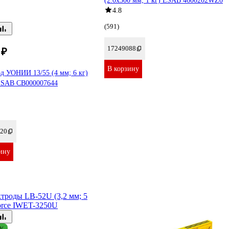
(2.0х300 мм; 1 кг) ESAB 4600202WZ0
4.8
(591)
17249088
 ₽
В корзину
д УОНИИ 13/55 (4 мм; 6 кг)
SAB СВ000007644
20
ину