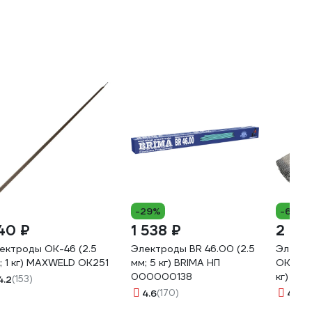
-29%
-6%
40 ₽
1 538 ₽
2 17
ектроды ОК-46 (2.5
Электроды BR 46.00 (2.5
Электр
; 1 кг) MAXWELD OK251
мм; 5 кг) BRIMA НП
OK 46.
000000138
кг) ES
4.2
(153)
4.6
(170)
4.7
(2