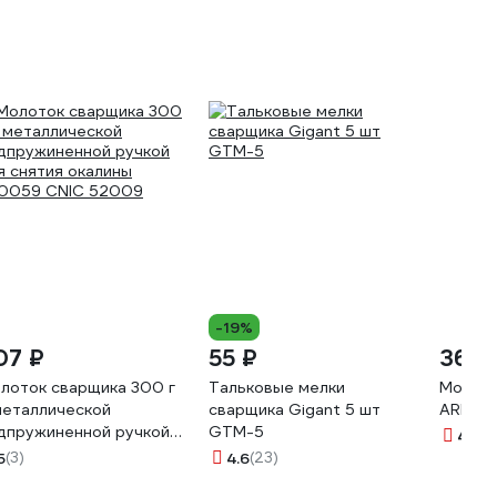
-19%
07 ₽
55 ₽
368 
лоток сварщика 300 г
Тальковые мелки
Молото
металлической
сварщика Gigant 5 шт
ARMA 1
дпружиненной ручкой
GTM-5
4.9
(1
я снятия окалины
5
(3)
4.6
(23)
0059 CNIC 52009