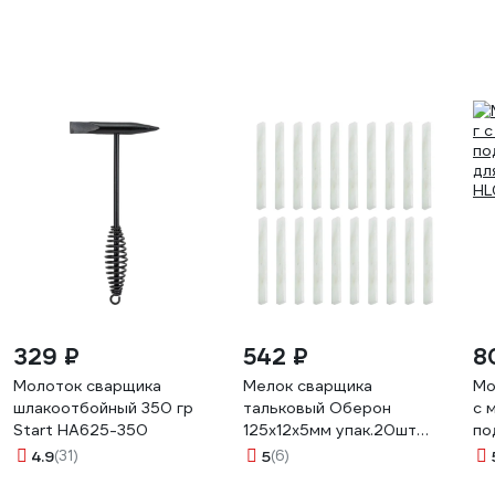
329 ₽
542 ₽
8
Молоток сварщика
Мелок сварщика
Мо
шлакоотбойный 350 гр
тальковый Оберон
с 
Start HA625-350
125x12x5мм упак.20шт
по
XLM1255.20
дл
4.9
(31)
5
(6)
HL