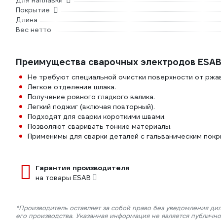
Для наплавки
Покрытие
Длина
Вес нетто
Преимущества сварочных электродов ES
Не требуют специальной очистки поверхности от ржав
Легкое отделение шлака.
Получение ровного гладкого валика.
Легкий поджиг (включая повторный).
Подходят для сварки короткими швами.
Позволяют сваривать тонкие материалы.
Применимы для сварки деталей с гальваническим покр
Гарантия производителя
на товары ESAB
*Производитель оставляет за собой право без уведомления ди
его производства. Указанная информация не является публичн