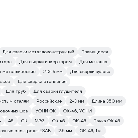
Для сварки металлоконструкций
Плавящиеся
ртора
Для сварки инвертором
Для металла
 металлические
2-3-4 мм
Для сварки кузова
 швов
Для сварки отопления
Для труб
Для сварки глушителя
истым сталям
Российские
2-3 мм
Длина 350 мм
овочных шов
УОНИ ОК
ОК-46, УОНИ
B
46
ОК
МЭЗ
ОК 46
ОК-46
Пачка ОК 46
озные электроды ESAB
2.5 мм
ОК-46, 1 кг