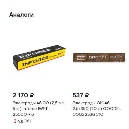
Аналоги
2 170 ₽
537 ₽
Электроды 46.00 (2,5 мм;
Электроды ОК-46
5 кг) Inforce IWET-
2,5х350 (1,0кг) GOODEL
2550O-46
0002253GC10
4.8
(96)