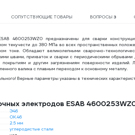
СОПУТСТВУЮЩИЕ ТОВАРЫ
ВОПРОСЫ
3
 ESAB 4600253WZ0 предназначены для сварки конструкци
лом текучести до 380 МПа во всех пространственных положе
ом токе. Обладают великолепными сварочно-технологичес
кими швами, прихваток и сварки с периодическими обрывами 
 покрытиям и другим загрязнениям поверхности изделий. Л
ленного валика с плавным переходом к основному металлу.
льного! Верные параметры указаны в технических характерис
рочных электродов ESAB 4600253WZ
Э46
ОК.46
2.5 мм
углеродистые стали