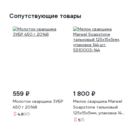
Сопутствующие товары
559 ₽
1 800 ₽
Молоток сварщика ЗУБР
Мелок сварщика Marwel
450 г 20148
Soapstone тальковый
125x15x5мм, упаковка 144
4.8
(41)
шт. SS10003-144
5
(1)