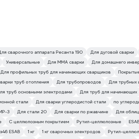
Для сварочного аппарата Ресанта 190
Для дуговой сварки
Универсальные
Для ММА сварки
Для домашнего инве
Для профильных труб для начинающих сварщиков
Покрытые
сварки труб отопления
Для трубопроводов
Для трубных
ля труб основными электродами
Для труб для начинающих
ионной стали
Для сварки углеродистой стали
по углерод
МР-3
Для стали 20
Для сварки по ржавчине
Для облиц
е
С целлюлозным покрытием
Рутил-целлюлозные
ESA
э46 ESAB
1 кг
1 кг сварочных электродов
Рутил-целлюл