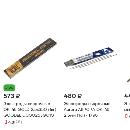
-5%
573 ₽
480 ₽
4
Электроды сварочные
Электроды сварочные
Эл
ОК-46 GOLD 2,5х350 (1кг)
Aurora АВРОРА ОК-46
мм
GOODEL 0000253GC10
2.5мм (1кг) 41796
4.3
(28)