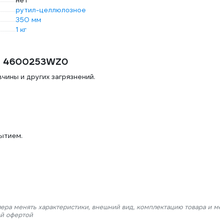
нет
рутил-целлюлозное
350 мм
1 кг
AB 4600253WZ0
чины и других загрязнений.
ытием.
лера менять характеристики, внешний вид, комплектацию товара и м
ой офертой