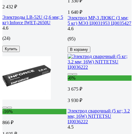
1 330 ₽
2 432 ₽
1 640 ₽
Электроды LB-52U (2,6 мм; 5
Электрод МР-3 ЛЮКС (3 мм;
кг) Inforce IWET-2650U
5 кг) МЭЗ Ц0031953 Ц0035427
4.6
4.6
(24)
(95)
Купить
В корзину
-6%
3 675 ₽
3 930 ₽
Электрод сварочный (5 кг; 3.2
-16%
мм; 16W) NITTETSU
Ц0036222
866 ₽
4.5
1 025 ₽