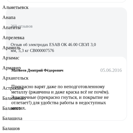
Альметьевск
Анапа
260 отзывов
Апатиты
Апрелевка
Отзыв об электродах ESAB ОК 46.00 СВЭЛ 3,0
Арамиль
мм, 5,3 кг СВ000007576
Арзамас
Армавир
05.06.2016
Матвеев Дмитрий Фёдорович
Архангельск
Прекрасно варят даже по неподготовленному
Астрахань
металлу (ржавчина и даже краска всё не почём).
Эластичные (прекрасно гнуться, и покрытие не
Балабаново
отлетает!) для удобства работы в недоступных
местах.
Балаково
Балашиха
Балашов