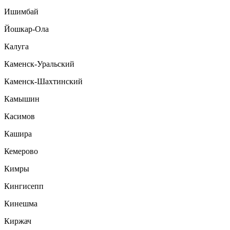
Ишимбай
Йошкар-Ола
Калуга
Каменск-Уральский
Каменск-Шахтинский
Камышин
Касимов
Кашира
Кемерово
Кимры
Кингисепп
Кинешма
Киржач