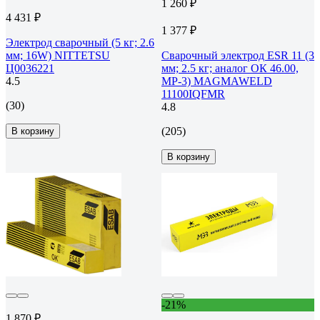
1 260 ₽
4 431 ₽
1 377 ₽
Электрод сварочный (5 кг; 2.6
мм; 16W) NITTETSU
Сварочный электрод ESR 11 (3
Ц0036221
мм; 2.5 кг; аналог ОК 46.00,
4.5
МР-3) MAGMAWELD
11100IQFMR
(30)
4.8
(205)
В корзину
В корзину
-21%
1 870 ₽