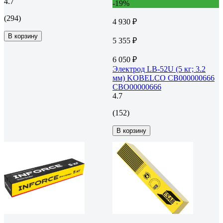
4.7
-19%
(294)
4 930 ₽
В корзину
5 355 ₽
6 050 ₽
Электрод LB-52U (5 кг; 3.2
мм) KOBELCO СВ000000666
СВО00000666
4.7
(152)
В корзину