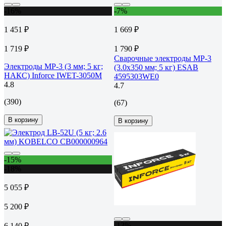
-16%
-7%
1 451 ₽
1 669 ₽
1 719 ₽
1 790 ₽
Сварочные электроды МР-3
Электроды МР-3 (3 мм; 5 кг;
(3.0x350 мм; 5 кг) ESAB
НАКС) Inforce IWET-3050M
4595303WE0
4.8
4.7
(390)
(67)
В корзину
В корзину
-15%
-18%
5 055 ₽
5 200 ₽
-13%
6 140 ₽