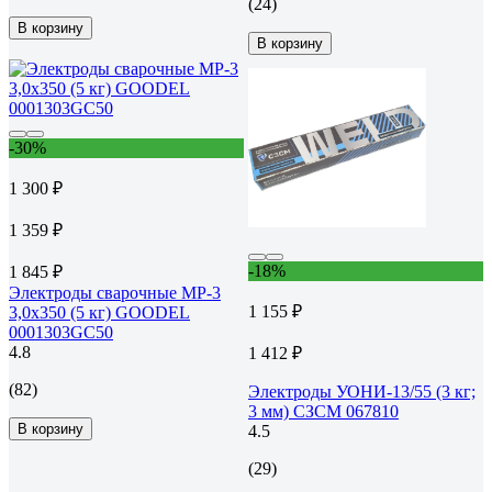
(24)
В корзину
В корзину
-30%
1 300 ₽
1 359 ₽
-18%
1 845 ₽
Электроды сварочные МР-3
1 155 ₽
3,0х350 (5 кг) GOODEL
0001303GC50
4.8
1 412 ₽
(82)
Электроды УОНИ-13/55 (3 кг;
3 мм) СЗСМ 067810
В корзину
4.5
(29)