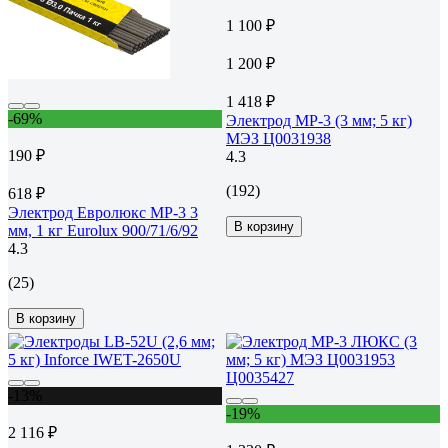
1 100 ₽
1 200 ₽
1 418 ₽
-69%
Электрод МР-3 (3 мм; 5 кг)
МЭЗ Ц0031938
190 ₽
4.3
(192)
618 ₽
Электрод Евролюкс МР-3 3
В корзину
мм, 1 кг Eurolux 900/71/6/92
4.3
(25)
В корзину
-13%
-19%
2 116 ₽