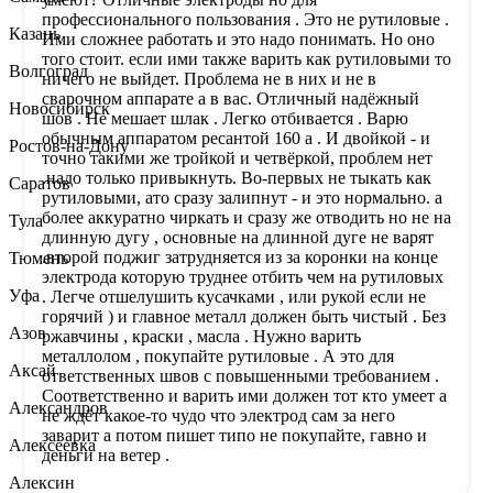
профессионального пользования . Это не рутиловые .
Казань
Ими сложнее работать и это надо понимать. Но оно
того стоит. если ими также варить как рутиловыми то
Волгоград
ничего не выйдет. Проблема не в них и не в
сварочном аппарате а в вас. Отличный надёжный
Новосибирск
шов . Не мешает шлак . Легко отбивается . Варю
обычным аппаратом ресантой 160 а . И двойкой - и
Ростов-на-Дону
точно такими же тройкой и четвёркой, проблем нет
.надо только привыкнуть. Во-первых не тыкать как
Саратов
рутиловыми, ато сразу залипнут - и это нормально. а
более аккуратно чиркать и сразу же отводить но не на
Тула
длинную дугу , основные на длинной дуге не варят
.второй поджиг затрудняется из за коронки на конце
Тюмень
электрода которую труднее отбить чем на рутиловых
Уфа
. Легче отшелушить кусачками , или рукой если не
горячий ) и главное металл должен быть чистый . Без
Азов
ржавчины , краски , масла . Нужно варить
металлолом , покупайте рутиловые . А это для
Аксай
ответственных швов с повышенными требованием .
Соответственно и варить ими должен тот кто умеет а
Александров
не ждёт какое-то чудо что электрод сам за него
заварит а потом пишет типо не покупайте, гавно и
Алексеевка
деньги на ветер .
Алексин