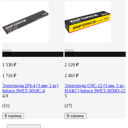
-11%
-15%
1 530 ₽
2 129 ₽
1 716 ₽
2 493 ₽
Электроды ЦЧ-4 (3 мм; 1 кг)
Электроды ОЗС-12 (3 мм, 5 кг;
Inforce IWET-3010С-4
НАКС) Inforce IWET-3050O-12
4.9
5
(11)
(27)
В корзину
В корзину