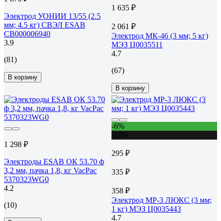
1 635 ₽
Электрод УОНИИ 13/55 (2.5
мм; 4.5 кг) СВЭЛ ESAB
2 061 ₽
СВ000006940
Электрод МК-46 (3 мм; 5 кг)
3.9
МЭЗ Ц0035511
4.7
(81)
(67)
В корзину
В корзину
-6%
-18%
1 298 ₽
295 ₽
Электроды ESAB ОК 53.70 ф
3,2 мм, пачка 1,8, кг VacPac
335 ₽
5370323WG0
4.2
358 ₽
Электрод МР-3 ЛЮКС (3 мм;
(10)
1 кг) МЭЗ Ц0035443
4.7