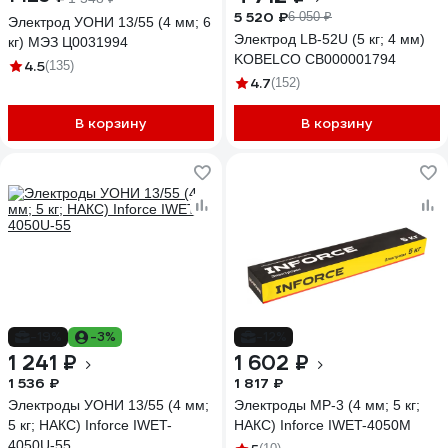
5 520 ₽
6 050 ₽
Электрод УОНИ 13/55 (4 мм; 6
Электрод LB-52U (5 кг; 4 мм)
кг) МЭЗ Ц0031994
KOBELCO СВ000001794
4.5
(135)
4.7
(152)
В корзину
В корзину
-19%
-3%
-12%
1 241 ₽
1 602 ₽
1 536 ₽
1 817 ₽
Электроды УОНИ 13/55 (4 мм;
Электроды МР-3 (4 мм; 5 кг;
5 кг; НАКС) Inforce IWET-
НАКС) Inforce IWET-4050M
4050U-55