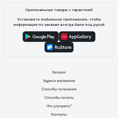
Соответственно и варить ими должен тот кто умеет а не
ждёт какое-то чудо что электрод сам за него заварит а
Оригинальные товары с гарантией!
потом пишет типо не покупайте, гавно и деньги на ветер .
Установите мобильное приложение, чтобы
информация по заказам всегда была под рукой
Каталог
Адреса магазинов
Способы получения
Способы оплаты
Что улучшить?
Контакты