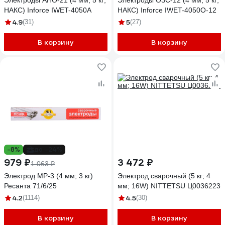
Электроды АНО-21 (4 мм; 5 кг;
Электроды ОЗС-12 (4 мм, 5 кг;
НАКС) Inforce IWET-4050A
НАКС) Inforce IWET-4050O-12
4.9
5
(31)
(27)
В корзину
В корзину
-8%
до -24%
979 ₽
3 472 ₽
1 063 ₽
Электрод МР-3 (4 мм; 3 кг)
Электрод сварочный (5 кг; 4
Ресанта 71/6/25
мм; 16W) NITTETSU Ц0036223
4.2
4.5
(1114)
(30)
В корзину
В корзину