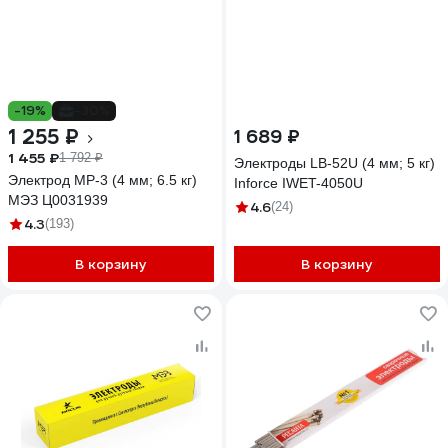
-19%
-30%
1 255 ₽
1 689 ₽
1 455 ₽
1 792 ₽
Электроды LB-52U (4 мм; 5 кг)
Электрод МР-3 (4 мм; 6.5 кг)
Inforce IWET-4050U
МЭЗ Ц0031939
4.6
(24)
4.3
(193)
В корзину
В корзину