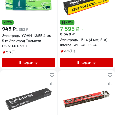
-10%
-11%
7 595 ₽
945 ₽
1 053 ₽
8 548 ₽
Электроды УОНИ-13/55 4 мм,
Электроды ЦЧ-4 (4 мм; 5 кг)
5 кг Электрод Тольятти
Inforce IWET-4050С-4
DK.5160.07307
4.9
(11)
3.7
(9)
В корзину
В корзину