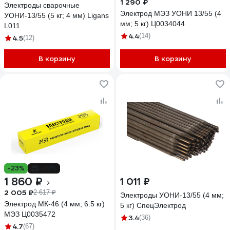
1 290 ₽
Электроды сварочные
Электрод МЭЗ УОНИ 13/55 (4
УОНИ-13/55 (5 кг; 4 мм) Ligans
мм; 5 кг) Ц0034044
L011
4.4
(14)
4.5
(12)
В корзину
В корзину
-23%
-29%
1 860 ₽
1 011 ₽
2 005 ₽
2 617 ₽
Электроды УОНИ-13/55 (4 мм;
Электрод МК-46 (4 мм; 6.5 кг)
5 кг) СпецЭлектрод
МЭЗ Ц0035472
3.4
(36)
4.7
(67)