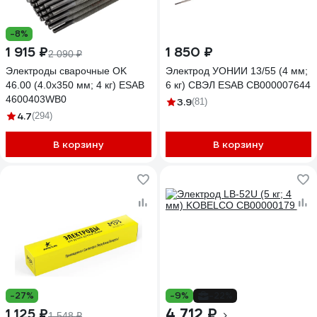
-8%
1 915 ₽
1 850 ₽
2 090 ₽
Электроды сварочные OK
Электрод УОНИИ 13/55 (4 мм;
46.00 (4.0х350 мм; 4 кг) ESAB
6 кг) СВЭЛ ESAB СВ000007644
4600403WB0
3.9
(81)
4.7
(294)
В корзину
В корзину
-27%
-9%
-22%
4 712 ₽
1 125 ₽
1 548 ₽