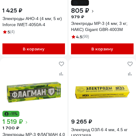
-18%
805 ₽
1 425 ₽
979 ₽
Электроды АНО-4 (4 мм; 5 кг)
Электроды МР-3 (4 мм; 3 кг;
Inforce IWET-4050А-4
НАКС) Gigant GBR-4003M
5
(4)
4.5
(99)
В корзину
В корзину
-11%
1 519 ₽
9 265 ₽
1 700 ₽
Электрод ОЗЛ-6 4 мм, 4.5 кг
Электроды МР-3 ФЛАГМАН 4.0
Ц0032659