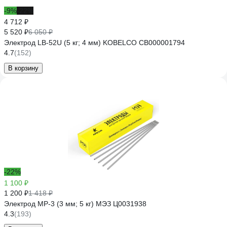
-9%
-22%
4 712 ₽
5 520 ₽
6 050 ₽
Электрод LB-52U (5 кг; 4 мм) KOBELCO СВ000001794
4.7
(152)
В корзину
-22%
1 100 ₽
1 200 ₽
1 418 ₽
Электрод МР-3 (3 мм; 5 кг) МЭЗ Ц0031938
4.3
(193)