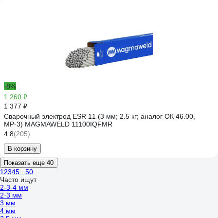
-8%
1 260 ₽
1 377 ₽
Сварочный электрод ESR 11 (3 мм; 2.5 кг; аналог ОК 46.00,
МР-3) MAGMAWELD 11100IQFMR
4.8
(205)
В корзину
Показать еще 40
1
2
3
4
5
...
50
Часто ищут
2-3-4 мм
2-3 мм
3 мм
4 мм