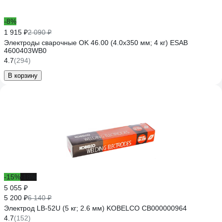
-8%
1 915 ₽
2 090 ₽
Электроды сварочные OK 46.00 (4.0х350 мм; 4 кг) ESAB
4600403WB0
4.7
(294)
В корзину
-15%
-18%
5 055 ₽
5 200 ₽
6 140 ₽
Электрод LB-52U (5 кг; 2.6 мм) KOBELCO СВ000000964
4.7
(152)