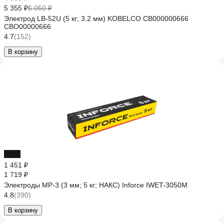
5 355 ₽
6 050 ₽
Электрод LB-52U (5 кг; 3.2 мм) KOBELCO СВ000000666
СВО00000666
4.7
(152)
В корзину
-16%
1 451 ₽
1 719 ₽
Электроды МР-3 (3 мм; 5 кг; НАКС) Inforce IWET-3050M
4.8
(390)
В корзину