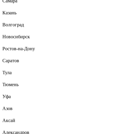
Самара
краски , масла . Нужно варить металлолом , покупайте
рутиловые . А это для ответственных швов с повышенными
Казань
требованием . Соответственно и варить ими должен тот кто
умеет а не ждёт какое-то чудо что электрод сам за него
Волгоград
заварит а потом пишет типо не покупайте, гавно и деньги
на ветер .
Новосибирск
Ростов-на-Дону
260 отзывов
Саратов
Отзыв об электродах ESAB ОК 46.00 СВЭЛ 3,0
мм, 5,3 кг СВ000007576
Тула
Тюмень
Матвеев Дмитрий Фёдорович
05.06.2016
Прекрасно варят даже по неподготовленному металлу
Уфа
(ржавчина и даже краска всё не почём). Эластичные
(прекрасно гнуться, и покрытие не отлетает!) для удобства
Азов
работы в недоступных местах.
Аксай
Александров