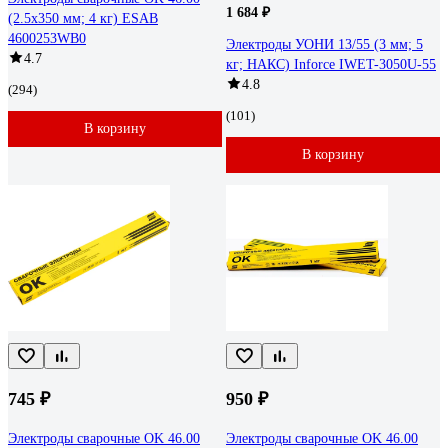
1 684 ₽
(2.5х350 мм; 4 кг) ESAB
4600253WB0
Электроды УОНИ 13/55 (3 мм; 5
4.7
кг; НАКС) Inforce IWET-3050U-55
4.8
(294)
(101)
В корзину
В корзину
745 ₽
950 ₽
Электроды сварочные OK 46.00
Электроды сварочные OK 46.00