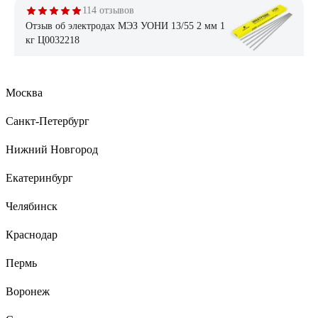
114 отзывов
Отзыв об электродах МЭЗ УОНИ 13/55 2 мм 1
кг Ц0032218
Андрей
23.09.2020
Москва
Зачем ставят плохие отметки люди каторые варить не умеют?
Отличные электроды но для профессионального
Санкт-Петербург
пользования . Это не рутиловые . Ими сложнее работать и
это надо понимать. Но оно того стоит. если ими также
Нижний Новгород
варить как рутиловыми то ничего не выйдет. Проблема не в
них и не в сварочном аппарате а в вас. Отличный надёжный
Екатеринбург
шов . Не мешает шлак . Легко отбивается . Варю обычным
аппаратом ресантой 160 а . И двойкой - и точно такими же
Челябинск
тройкой и четвёркой, проблем нет .надо только привыкнуть.
Во-первых не тыкать как рутиловыми, ато сразу залипнут -
Краснодар
и это нормально. а более аккуратно чиркать и сразу же
отводить но не на длинную дугу , основные на длинной
Пермь
дуге не варят .второй поджиг затрудняется из за коронки на
конце электрода которую труднее отбить чем на рутиловых .
Воронеж
Легче отшелушить кусачками , или рукой если не горячий )
и главное металл должен быть чистый . Без ржавчины ,