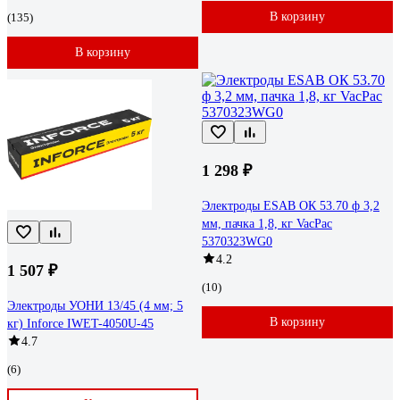
В корзину
(135)
В корзину
1 298 ₽
Электроды ESAB ОК 53.70 ф 3,2
мм, пачка 1,8, кг VacPac
5370323WG0
4.2
1 507 ₽
(10)
Электроды УОНИ 13/45 (4 мм; 5
В корзину
кг) Inforce IWET-4050U-45
4.7
(6)