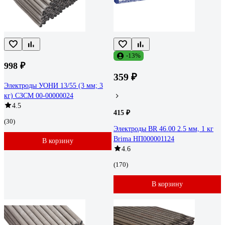
-13%
998 ₽
359 ₽
Электроды УОНИ 13/55 (3 мм; 3
кг) СЗСМ 00-00000024
4.5
415 ₽
(30)
Электроды BR 46.00 2.5 мм, 1 кг
Brima НП000001124
В корзину
4.6
(170)
В корзину