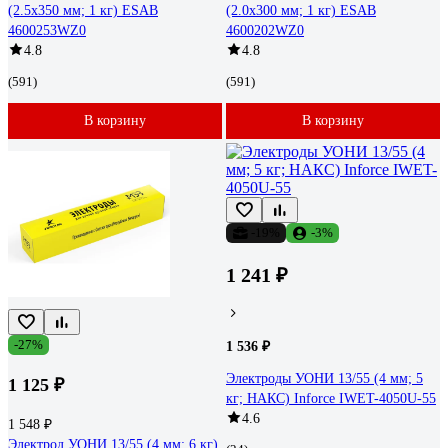
(2.5х350 мм; 1 кг) ESAB
(2.0х300 мм; 1 кг) ESAB
4600253WZ0
4600202WZ0
4.8
4.8
(591)
(591)
В корзину
В корзину
-19%
-3%
1 241 ₽
-27%
1 536 ₽
Электроды УОНИ 13/55 (4 мм; 5
1 125 ₽
кг; НАКС) Inforce IWET-4050U-55
4.6
1 548 ₽
Электрод УОНИ 13/55 (4 мм; 6 кг)