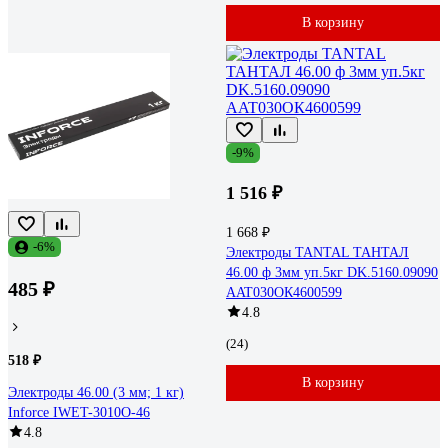
В корзину
-9%
1 516 ₽
1 668 ₽
-6%
Электроды TANTAL ТАНТАЛ
46.00 ф 3мм уп.5кг DK.5160.09090
485 ₽
AAT030ОК4600599
4.8
(24)
518 ₽
В корзину
Электроды 46.00 (3 мм; 1 кг)
Inforce IWET-3010O-46
4.8