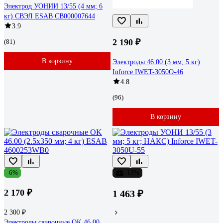
Электрод УОНИИ 13/55 (4 мм; 6
кг) СВЭЛ ESAB СВ000007644
3.9
2 190 ₽
(81)
В корзину
Электроды 46.00 (3 мм; 5 кг)
Inforce IWET-3050O-46
4.8
(96)
В корзину
-6%
-13%
2 170 ₽
1 463 ₽
2 300 ₽
Электроды сварочные OK 46.00