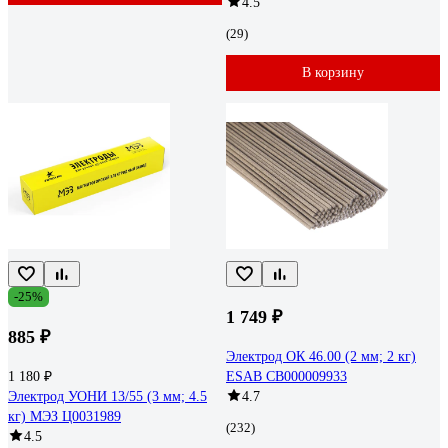
4.5
(29)
В корзину
-25%
1 749 ₽
885 ₽
Электрод ОК 46.00 (2 мм; 2 кг)
1 180 ₽
ESAB СВ000009933
Электрод УОНИ 13/55 (3 мм; 4.5
4.7
кг) МЭЗ Ц0031989
(232)
4.5