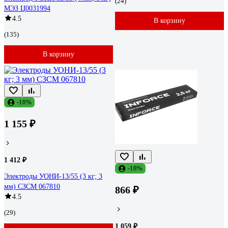
(24)
МЭЗ Ц0031994
4.5
В корзину
(135)
В корзину
-18%
1 155 ₽
1 412 ₽
-18%
Электроды УОНИ-13/55 (3 кг; 3
мм) СЗСМ 067810
866 ₽
4.5
(29)
1 059 ₽