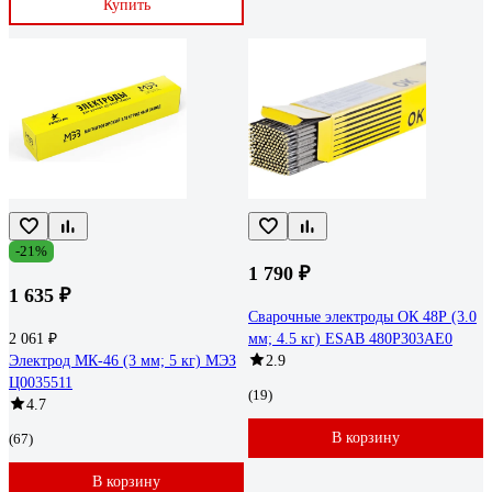
Купить
-21%
1 790 ₽
1 635 ₽
Сварочные электроды ОК 48Р (3.0
2 061 ₽
мм; 4.5 кг) ESAB 480P303AE0
Электрод МК-46 (3 мм; 5 кг) МЭЗ
2.9
Ц0035511
(19)
4.7
В корзину
(67)
В корзину