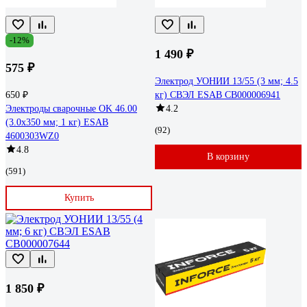
-12%
1 490 ₽
575 ₽
Электрод УОНИИ 13/55 (3 мм; 4.5
650 ₽
кг) СВЭЛ ESAB СВ000006941
Электроды сварочные OK 46.00
4.2
(3.0х350 мм; 1 кг) ESAB
(92)
4600303WZ0
4.8
В корзину
(591)
Купить
1 850 ₽