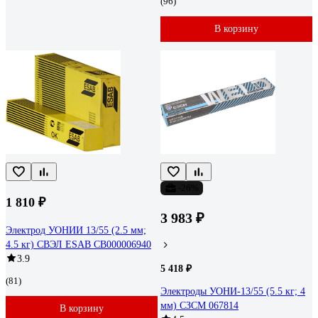
(96)
В корзину
-26%
1 810 ₽
3 983 ₽
Электрод УОНИИ 13/55 (2.5 мм;
4.5 кг) СВЭЛ ESAB СВ000006940
3.9
5 418 ₽
(81)
Электроды УОНИ-13/55 (5.5 кг; 4
мм) СЗСМ 067814
В корзину