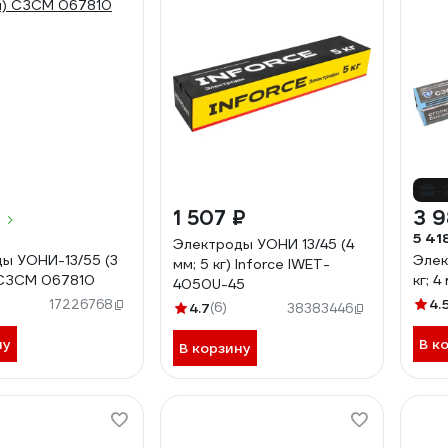
-
1 507 ₽
3 9
5 41
Электроды УОНИ 13/45 (4
ы УОНИ-13/55 (3
Элек
мм; 5 кг) Inforce IWET-
) СЗСМ 067810
кг; 
4050U-45
4.
17226768
4.7
(6)
38383446
ну
В к
В корзину