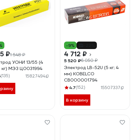
%
-9%
-22%
25 ₽
4 712 ₽
1 548 ₽
5 520 ₽
6 050 ₽
трод УОНИ 13/55 (4
Электрод LB-52U (5 кг; 4
6 кг) МЭЗ Ц0031994
мм) KOBELCO
5
(135)
15827494
СВ000001794
4.7
(152)
15507337
орзину
В корзину