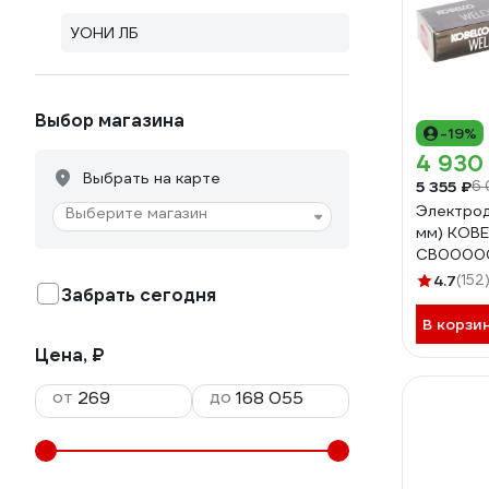
УОНИ ЛБ
Выбор магазина
-19%
4 930
Выбрать на карте
5 355 ₽
6 
Электрод 
Выберите магазин
мм) KOB
СВ0000
СВО000
4.7
(152
Забрать сегодня
В корзи
Цена, ₽
от
до