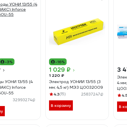
-3%
-16%
₽
1 029 ₽
3 4
1 220 ₽
Элек
ы УОНИ 13/55 (4
Электрод УОНИИ 13/55 (3
4 мм
 НАКС) Inforce
мм; 4,5 кг) МЭЗ Ц0032009
Ц00
50U-55
4.3
(15)
25837247
4.
32993274
В корзину
В к
ну