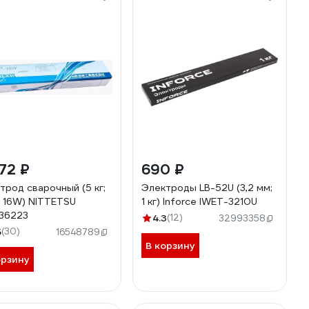
72 ₽
690 ₽
трод сварочный (5 кг;
Электроды LB-52U (3,2 мм;
; 16W) NITTETSU
1 кг) Inforce IWET-3210U
36223
4.3
(12)
32993358
5
(30)
16548789
В корзину
орзину