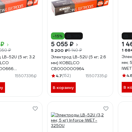
-15%
-18%
-
 ₽
5 055 ₽
1 4
1 68
5 200 ₽
050 ₽
6 140 ₽
Элек
LB-52U (5 кг; 3.2
Электрод LB-52U (5 кг; 2.6
мм; 5
ELCO
мм) KOBELCO
IWE
00666
СВ000000964
00666
4.
)
4.7
(152)
15507336
15507335
В к
ну
В корзину