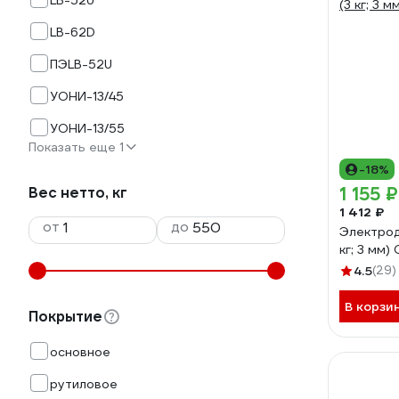
LB-52U
LB-62D
ПЭLB-52U
УОНИ-13/45
УОНИ-13/55
Показать еще 1
-18%
1 155 ₽
Вес нетто, кг
1 412 ₽
от
до
Электрод
кг; 3 мм
4.5
(29)
В корзи
Покрытие
основное
рутиловое