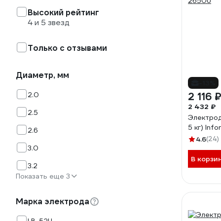
Высокий рейтинг
4 и 5 звезд
Только с отзывами
Диаметр, мм
-13%
2.0
2 116 
2 432 ₽
2.5
Электрод
5 кг) Inf
2.6
4.6
(24)
3.0
В корзи
3.2
Показать еще 3
Марка электрода