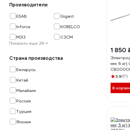
Производители
ESAB
Gigant
Inforce
KOBELCO
МЭЗ
СЗСМ
Показать еще 26
1 850 
Страна производства
Электрод
мм; 6 кг
СВ0000
Беларусь
3.9
(81)
Китай
В корзи
Малайзия
Россия
Турция
Япония