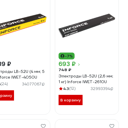
-7%
89 ₽
693 ₽
748 ₽
троды LB-52U (4 мм; 5
Электроды LB-52U (2,6 мм;
Inforce IWET-4050U
1 кг) Inforce IWET-2610U
6
(24)
34077067
4.3
(12)
32993394
орзину
В корзину