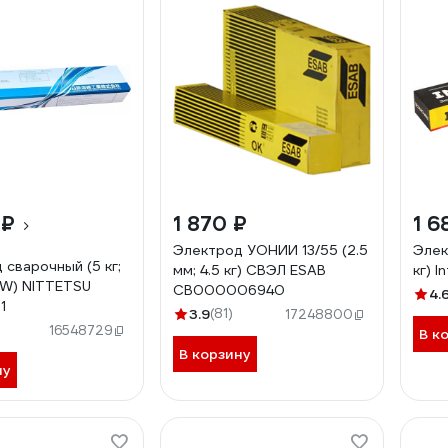
 ₽
1 870 ₽
1 6
Электрод УОНИИ 13/55 (2.5
Элек
 сварочный (5 кг;
мм; 4.5 кг) СВЭЛ ESAB
кг) 
16W) NITTETSU
СВ000006940
4.
1
3.9
(81)
17248800
16548729
В к
В корзину
ну