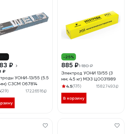
26%
-25%
83 ₽
885 ₽
1 180 ₽
8 ₽
Электрод УОНИ 13/55 (3
троды УОНИ-13/55 (5.5
мм; 4.5 кг) МЭЗ Ц0031989
4 мм) СЗСМ 067814
4.5
(135)
15827493
5
(29)
17226516
В корзину
орзину