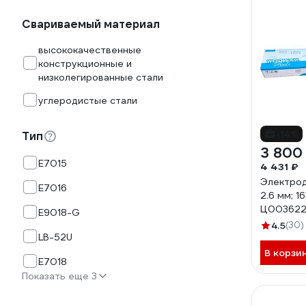
Свариваемый материал
высококачественные
конструкционные и
низколегированные стали
углеродистые стали
-14%
Тип
3 800
E7015
4 431 ₽
Электрод
E7016
2.6 мм; 
Ц003622
E9018-G
4.5
(30)
LB-52U
В корзи
Е7018
Показать еще 3