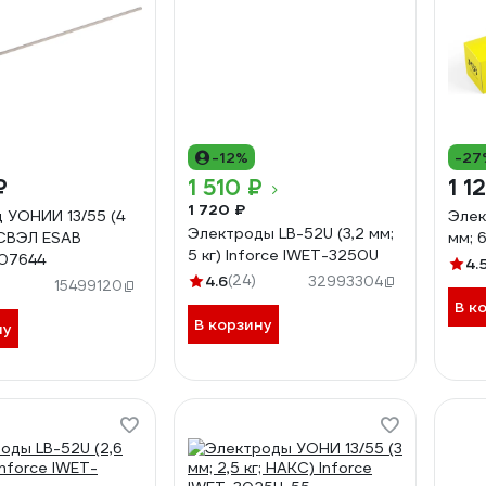
-12%
-27
₽
1 510 ₽
1 1
1 720 ₽
 УОНИИ 13/55 (4
Элек
Электроды LB-52U (3,2 мм;
) СВЭЛ ESAB
мм; 
5 кг) Inforce IWET-3250U
07644
4.
4.6
(24)
32993304
15499120
В к
В корзину
ну