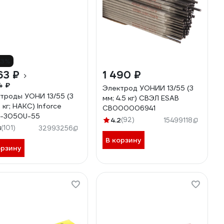
13%
63 ₽
1 490 ₽
4 ₽
Электрод УОНИИ 13/55 (3
троды УОНИ 13/55 (3
мм; 4.5 кг) СВЭЛ ESAB
 кг; НАКС) Inforce
СВ000006941
T-3050U-55
4.2
(92)
15499118
8
(101)
32993256
В корзину
орзину