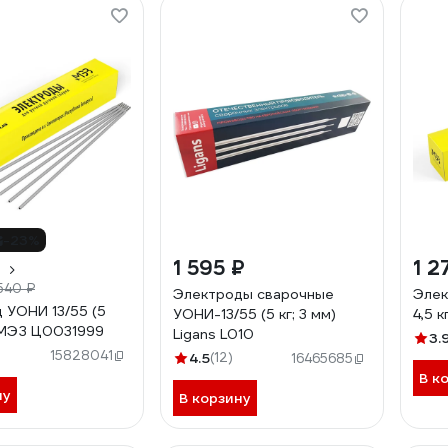
-23%
₽
1 595 ₽
1 2
 540 ₽
Электроды сварочные
Элек
 УОНИ 13/55 (5
УОНИ-13/55 (5 кг; 3 мм)
4,5 
) МЭЗ Ц0031999
Ligans L010
3.
15828041
4.5
(12)
16465685
В к
ну
В корзину