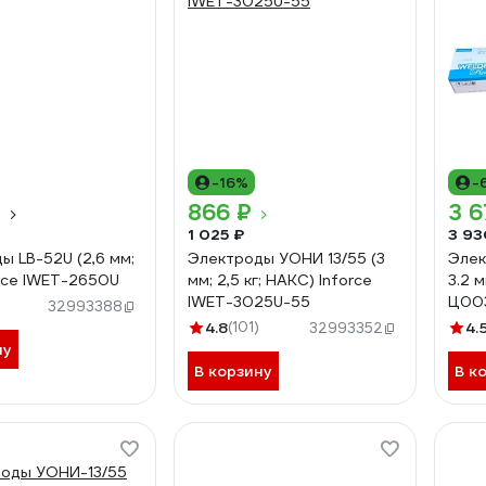
-16%
-
₽
866 ₽
3 6
1 025 ₽
3 93
ы LB-52U (2,6 мм;
Электроды УОНИ 13/55 (3
Элек
orce IWET-2650U
мм; 2,5 кг; НАКС) Inforce
3.2 
IWET-3025U-55
Ц00
32993388
4.8
(101)
4.
32993352
ну
В корзину
В к