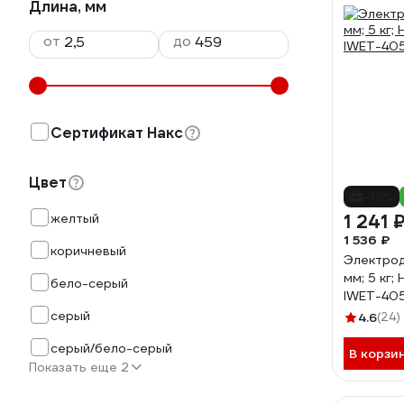
Длина, мм
от
до
Сертификат Накс
Цвет
-19%
желтый
1 241 
1 536 ₽
коричневый
Электрод
мм; 5 кг;
бело-серый
IWET-40
серый
4.6
(24)
серый/бело-серый
В корзи
Показать еще 2