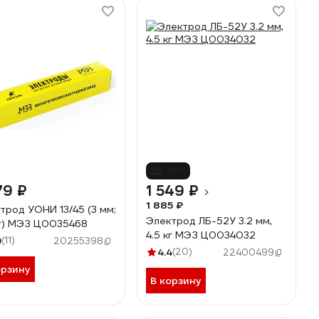
-18%
79 ₽
1 549 ₽
1 885 ₽
трод УОНИ 13/45 (3 мм;
Электрод ЛБ-52У 3.2 мм,
кг) МЭЗ Ц0035468
4.5 кг МЭЗ Ц0034032
9
(11)
20255398
4.4
(20)
22400499
орзину
В корзину