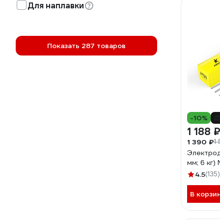
Для наплавки
Показать 287 товаров
-10%
1 188 
1 390 ₽
1
Электрод
мм; 6 кг
4.5
(135)
В корзи