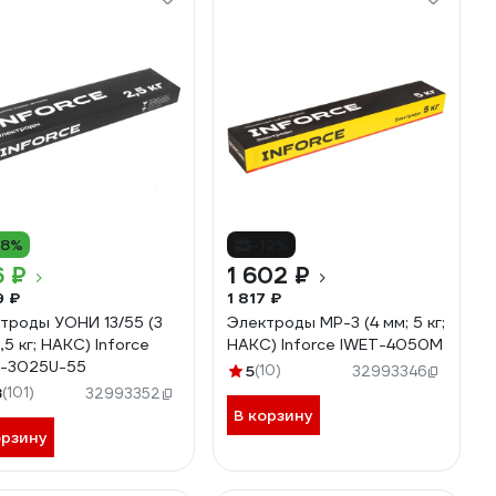
18%
-12%
6 ₽
1 602 ₽
9 ₽
1 817 ₽
троды УОНИ 13/55 (3
Электроды МР-3 (4 мм; 5 кг;
,5 кг; НАКС) Inforce
НАКС) Inforce IWET-4050M
-3025U-55
5
(10)
32993346
8
(101)
32993352
В корзину
орзину