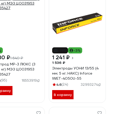
%
-19%
-3%
30 ₽
1 241 ₽
1 640 ₽
1 536 ₽
трод МР-3 ЛЮКС (3
Электроды УОНИ 13/55 (4
5 кг) МЭЗ Ц0031953
мм; 5 кг; НАКС) Inforce
35427
IWET-4050U-55
6
(95)
16553919
4.6
(24)
32993274
орзину
В корзину