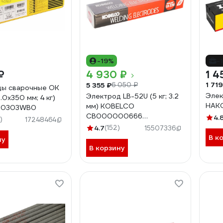
-19%
-
₽
4 930 ₽
1 4
1 719
5 355 ₽
6 050 ₽
ды сварочные OK
Элек
Электрод LB-52U (5 кг; 3.2
.0х350 мм; 4 кг)
НАКС
мм) KOBELCO
00303WB0
СВ000000666
4.
)
17248464
СВО00000666
4.7
(152)
15507336
В к
ну
В корзину