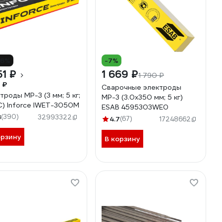
16%
-7%
51 ₽
1 669 ₽
1 790 ₽
 ₽
Сварочные электроды
троды МР-3 (3 мм; 5 кг;
МР-3 (3.0x350 мм; 5 кг)
) Inforce IWET-3050M
ESAB 4595303WE0
8
(390)
32993322
4.7
(67)
17248662
орзину
В корзину