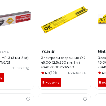
745 ₽
95
 071 ₽
МР-3 (3 мм; 3 кг)
Электроды сварочные OK
Элек
1/6/21
46.00 (2.5х350 мм; 1 кг)
46.0
ESAB 4600253WZ0
ESA
)
15596381
4.8
(591)
4.
17249022
ну
В корзину
В к