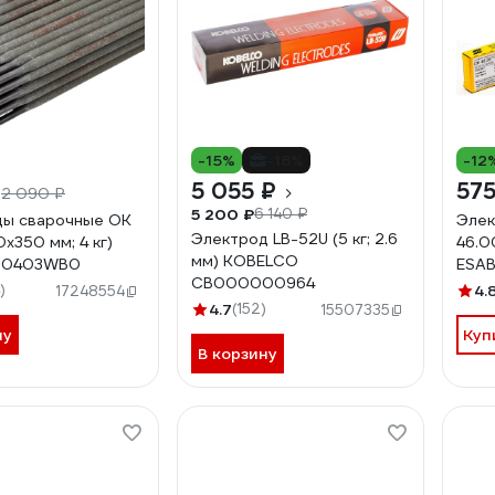
-15%
-18%
-12
₽
5 055 ₽
575
2 090 ₽
5 200 ₽
6 140 ₽
ды сварочные OK
Элек
Электрод LB-52U (5 кг; 2.6
0х350 мм; 4 кг)
46.00
мм) KOBELCO
00403WB0
ESA
СВ000000964
)
4.
17248554
4.7
(152)
15507335
ну
Куп
В корзину