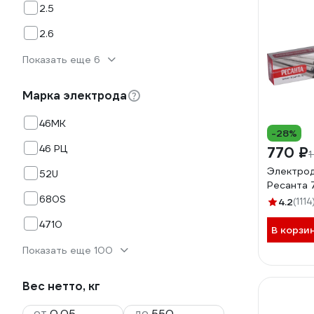
2.5
2.6
Показать еще 6
Марка электрода
46МК
-28%
46 РЦ
770 ₽
1
Электрод 
52U
Ресанта 7
680S
4.2
(1114
4710
В корзи
Показать еще 100
Вес нетто, кг
от
до