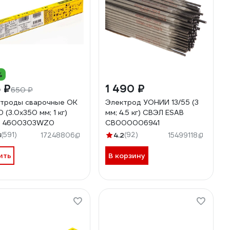
%
 ₽
1 490 ₽
650 ₽
троды сварочные OK
Электрод УОНИИ 13/55 (3
 (3.0х350 мм; 1 кг)
мм; 4.5 кг) СВЭЛ ESAB
B 4600303WZ0
СВ000006941
8
(591)
4.2
(92)
17248806
15499118
ить
В корзину