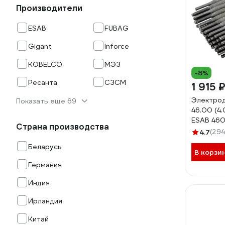
Производители
ESAB
FUBAG
Gigant
Inforce
KOBELCO
МЭЗ
-8%
Ресанта
СЗСМ
1 915 
Электро
Показать еще 69
46.00 (4.
ESAB 46
Страна производства
4.7
(294
Беларусь
В корзи
Германия
Индия
Ирландия
Китай