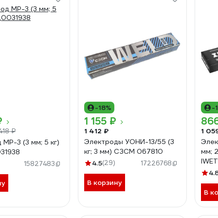
-18%
-
₽
1 155 ₽
86
1 412 ₽
1 05
 418 ₽
Электроды УОНИ-13/55 (3
Элек
МР-3 (3 мм; 5 кг)
кг; 3 мм) СЗСМ 067810
мм; 2
31938
IWET
4.5
(29)
)
17226768
15827483
4.
В корзину
ну
В к