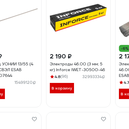
-6%
₽
2 190 ₽
2 1
 УОНИИ 13/55 (4
Электроды 46.00 (3 мм; 5
Элек
) СВЭЛ ESAB
кг) Inforce IWET-3050O-46
46.00
07644
ESA
4.8
(96)
32993334
4.
15499120
В корзину
ну
В к