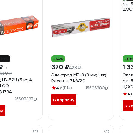
-19%
-14%
-19
₽
370 ₽
1 3
428 ₽
 050 ₽
Электрод МР-3 (3 мм; 1 кг)
Элек
LB-52U (5 кг; 4
Ресанта 71/6/20
мм; 
ELCO
Ц00
4.2
(1114)
15596380
01794
4.
)
15507337
В корзину
В к
ну