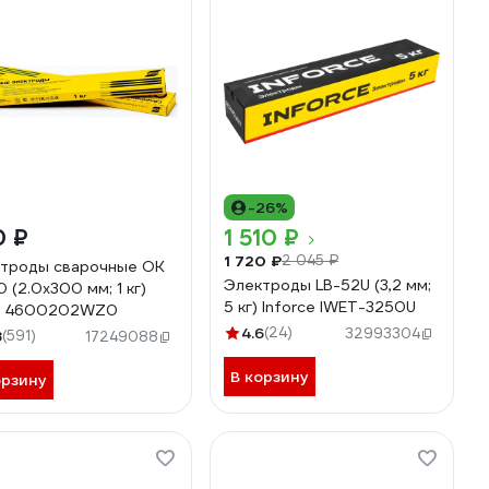
-26%
0 ₽
1 510 ₽
1 720 ₽
2 045 ₽
троды сварочные OK
Электроды LB-52U (3,2 мм;
0 (2.0х300 мм; 1 кг)
5 кг) Inforce IWET-3250U
B 4600202WZ0
4.6
(24)
32993304
8
(591)
17249088
В корзину
орзину