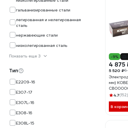
низколегированные стали
гальванизированные стали
легированная и нелегированная
сталь
нержавеющие стали
низколегированная сталь
Показать еще 3
-9%
4 875 
Тип
5 520 ₽
6
Электрод 
E2209-16
мм) KOB
СВ0000
E307-17
4.7
(152
E307L-16
В корзи
E308-16
E308L-15