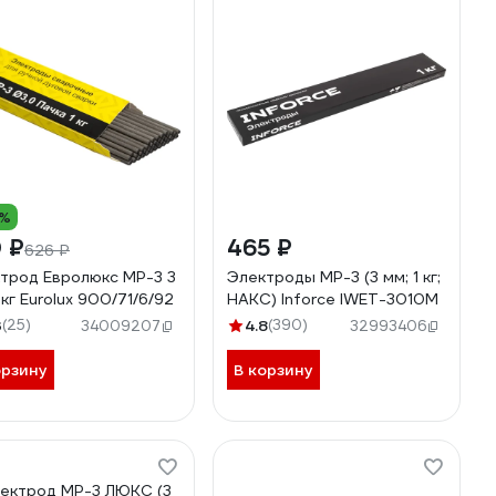
0%
 ₽
465 ₽
626 ₽
трод Евролюкс МР-3 3
Электроды МР-3 (3 мм; 1 кг;
 кг Eurolux 900/71/6/92
НАКС) Inforce IWET-3010M
3
(25)
4.8
(390)
34009207
32993406
орзину
В корзину