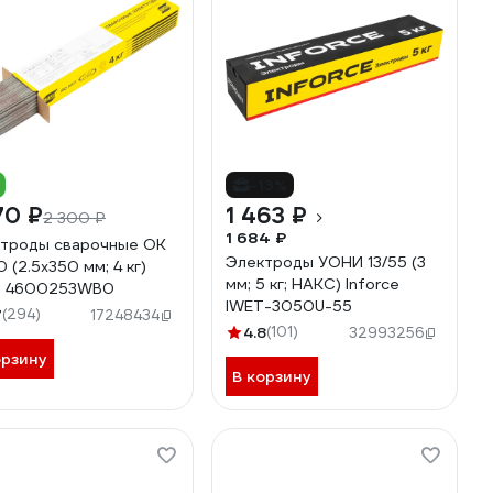
-13%
70 ₽
1 463 ₽
2 300 ₽
1 684 ₽
троды сварочные OK
Электроды УОНИ 13/55 (3
 (2.5х350 мм; 4 кг)
мм; 5 кг; НАКС) Inforce
B 4600253WB0
IWET-3050U-55
7
(294)
17248434
4.8
(101)
32993256
орзину
В корзину