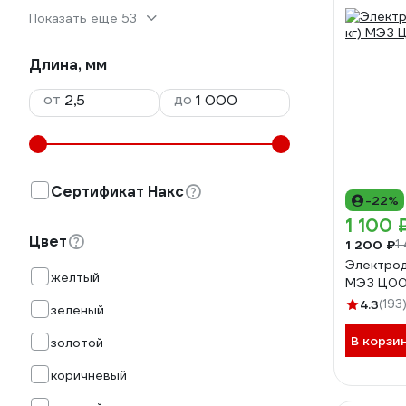
Показать еще 53
Длина, мм
от
до
Сертификат Накс
-22%
1 100 
Цвет
1 200 ₽
1
Электрод 
желтый
МЭЗ Ц00
4.3
(193
зеленый
В корзи
золотой
коричневый