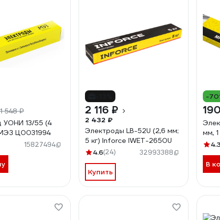
-13%
-7
2 116 ₽
190
1 548 ₽
2 432 ₽
 УОНИ 13/55 (4
Элек
Электроды LB-52U (2,6 мм;
) МЭЗ Ц0031994
мм, 1
5 кг) Inforce IWET-2650U
4.
15827494
4.6
(24)
32993388
ну
В к
Купить