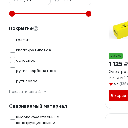
Покрытие
графит
кисло-рутиловое
-27%
основное
1 125 ₽
рутил-карбонатное
Электрод
мм; 6 кг
рутиловое
4.5
(135)
Показать еще 4
В корзи
Свариваемый материал
высококачественные
конструкционные и