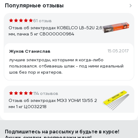
Популярные отзывы
61 отзыв
Отзыв об электродах KOBELCO LB-52U 2,6
мм, пачка 5 кг СВ000000964
Жуков Станислав
15.05.2017
лучшие электроды, которыми я когда-либо
пользовался. отбиваешь шлак - под ними идеальный
шов без пор и кратеров.
114 отзывов
Отзыв об электродах МЭЗ УОНИ 13/55 2
мм 1 кг Ц0032218
Андрей
23.09.2020
Подпишитесь
на рассылку
и будьте в курсе!
Зачем ставят плохие отметки люди каторые варить
Акции, скидки, распродажи ждут!