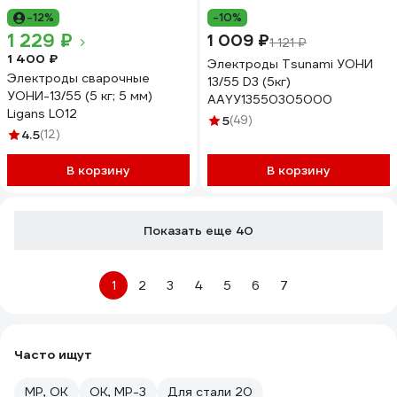
-12%
-10%
1 229 ₽
1 009 ₽
1 121 ₽
1 400 ₽
Электроды Tsunami УОНИ
Электроды сварочные
13/55 D3 (5кг)
УОНИ-13/55 (5 кг; 5 мм)
AAYУ13550305000
Ligans L012
5
(49)
4.5
(12)
В корзину
В корзину
Показать еще 40
1
2
3
4
5
6
7
Часто ищут
МР, ОК
ОК, МР-3
Для стали 20