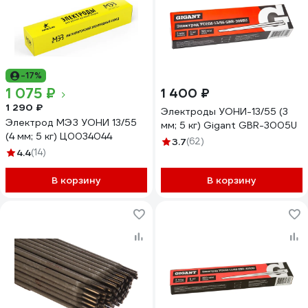
-17%
1 075 ₽
1 400 ₽
1 290 ₽
Электроды УОНИ-13/55 (3
Электрод МЭЗ УОНИ 13/55
мм; 5 кг) Gigant GBR-3005U
(4 мм; 5 кг) Ц0034044
3.7
(62)
4.4
(14)
В корзину
В корзину