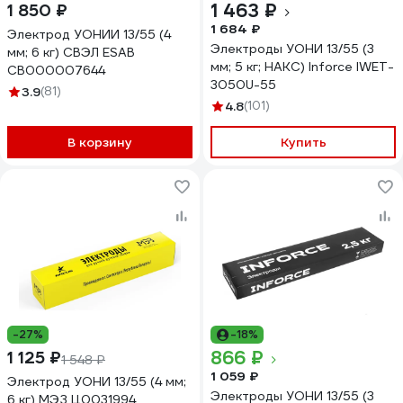
1 463 ₽
1 850 ₽
1 684 ₽
Электрод УОНИИ 13/55 (4
Электроды УОНИ 13/55 (3
мм; 6 кг) СВЭЛ ESAB
мм; 5 кг; НАКС) Inforce IWET-
СВ000007644
3050U-55
3.9
(81)
4.8
(101)
В корзину
Купить
-27%
-18%
866 ₽
1 125 ₽
1 548 ₽
1 059 ₽
Электрод УОНИ 13/55 (4 мм;
Электроды УОНИ 13/55 (3
6 кг) МЭЗ Ц0031994