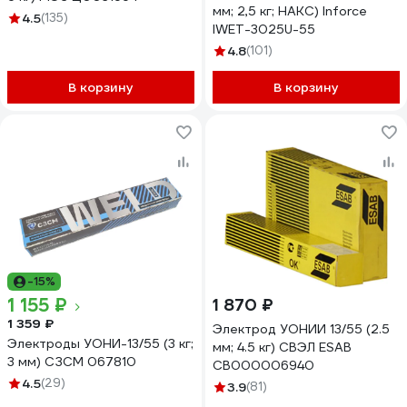
мм; 2,5 кг; НАКС) Inforce
4.5
(135)
IWET-3025U-55
4.8
(101)
В корзину
В корзину
-15%
1 155 ₽
1 870 ₽
1 359 ₽
Электрод УОНИИ 13/55 (2.5
Электроды УОНИ-13/55 (3 кг;
мм; 4.5 кг) СВЭЛ ESAB
3 мм) СЗСМ 067810
СВ000006940
4.5
(29)
3.9
(81)