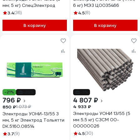
мм; 5 кг) СпецЭлектрод
6 кг) МЭЗ Ц0035466
3.4
(36)
4.5
(8)
В корзину
В корзину
-21%
-26%
-3%
796 ₽
4 807 ₽
4 933 ₽
850 ₽
1 073 ₽
Электроды УОНИ 13/55 (5
Электроды УОНИ-13/55 3
мм 5.5 кг) СЗСМ 00-
мм, 5 кг Электрод Тольятти
00000026
DK.5160.08514
4.5
(30)
3.7
(9)