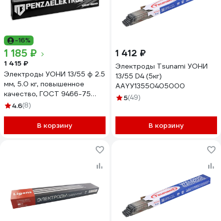
-16%
1 185 ₽
1 412 ₽
1 415 ₽
Электроды Tsunami УОНИ
Электроды УОНИ 13/55 ф 2.5
13/55 D4 (5кг)
мм, 5.0 кг, повышенное
AAYУ13550405000
качество, ГОСТ 9466-75
5
(49)
ООО «Пензенские
4.6
(8)
электроды» 00000003164
В корзину
В корзину