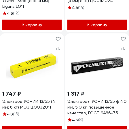
УОНИ-13/55 (5 кг; 4 мм)
(3 мм; 5 кг) Ц0042024
Ligans L011
4.4
(14)
4.5
(12)
В корзину
В корзину
1 747 ₽
1 317 ₽
Электрод УОНИИ 13/55 (4
Электроды УОНИ 13/55 ф 4.0
мм; 6 кг) МЭЗ Ц0032011
мм, 5.0 кг, повышенное
качество, ГОСТ 9466-75
4.3
(15)
ООО «Пензенские
4.6
(8)
электроды» 00000003095