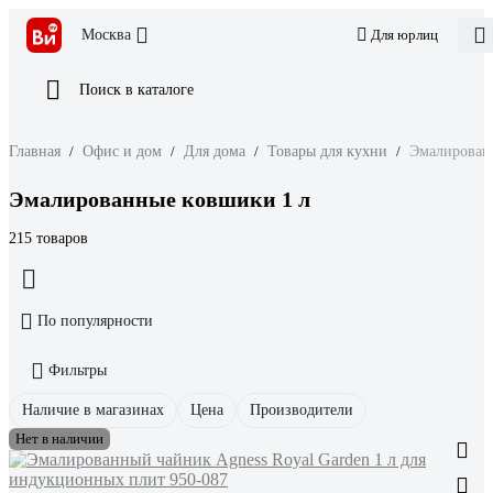
Москва
Для юрлиц
Поиск в каталоге
Главная
/
Офис и дом
/
Для дома
/
Товары для кухни
/
Эмалирован
Эмалированные ковшики 1 л
215 товаров
По популярности
Фильтры
Наличие в магазинах
Цена
Производители
Нет в наличии