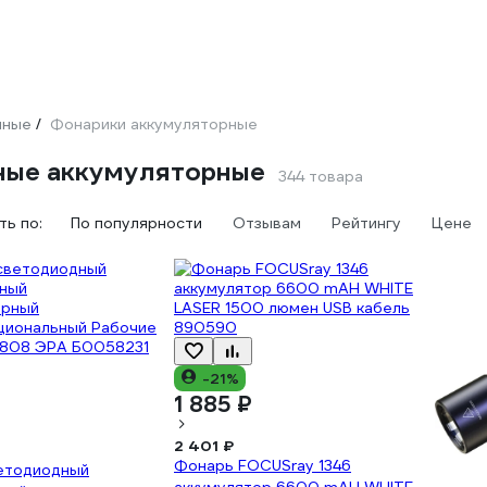
чные
Фонарики аккумуляторные
/
ные аккумуляторные
344 товара
ь по:
По популярности
Отзывам
Рейтингу
Цене
-21%
1 885 ₽
2 401 ₽
Фонарь FOCUSray 1346
етодиодный