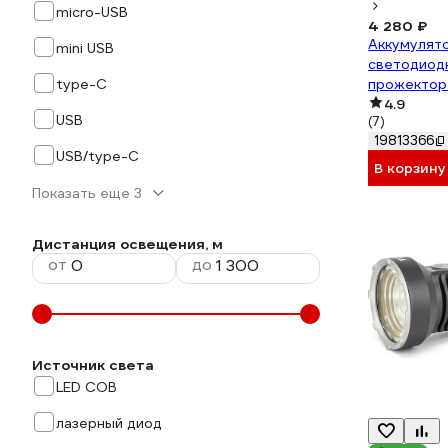
micro-USB
4 280 ₽
Аккумулят
mini USB
светодиод
type-C
прожектор
24288
4.9
USB
(7)
19813366
USB/type-C
В корзину
Показать еще 3
Дистанция освещения, м
от
до
Источник света
LED COB
лазерный диод