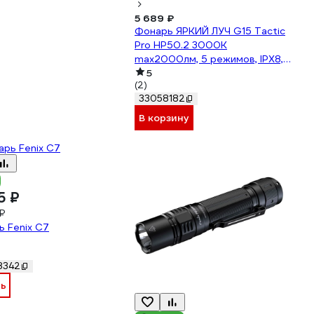
5 689 ₽
Фонарь ЯРКИЙ ЛУЧ G15 Tactic
Pro HP50.2 3000К
max2000лм, 5 режимов, IPX8,
встроенное ЗУ, аккумулятор
5
(2)
18650 2600mAh
33058182
4606400106876
В корзину
5 ₽
₽
 Fenix C7
8342
ть