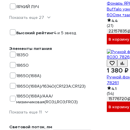
Фонарь ЯР
ЯРКИЙ ЛУЧ
Buffalo уз
600лм +за
Показать еще 27
powerbank,
4.4
(21)
8000mAh 
22157835
Высокий рейтинг
4 и 5 звезд
В корзину
Элементы питания
18350
18650
1 380 ₽
18650(168A)
Ручной фо
78261
18650(168A)/16340(CR123A;CR123)
4.1
(54)
18650(168A)/AAA/
15776720
мизинчиковая(R03;LR03;FR03)
В корзину
Показать еще 11
Световой поток, лм