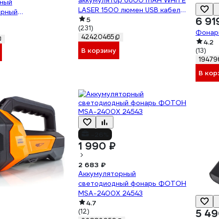
аккумулятор 6600 mAH WHITE
ный
LASER 1500 люмен USB кабель
орный
890590
5
6 91
циональный Рабочие
(231)
A808 ЭРА Б0058231
Фонарь
42420465
4.2
В корзину
(13)
19479
В кор
-26%
1 990 ₽
2 683 ₽
Аккумуляторный
светодиодный фонарь ФОТОН
MSA-2400X 24543
4.7
(12)
5 49