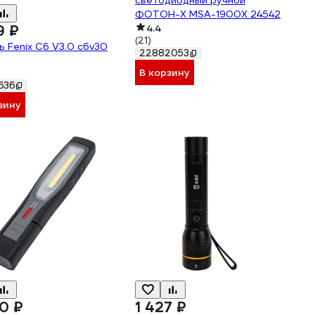
светодиодный ручной
ФОТОН-Х MSA-1900X 24542
9 ₽
4.4
(21)
 Fenix C6 V3.0 c6v30
22882053
В корзину
636
зину
0 ₽
1 427 ₽