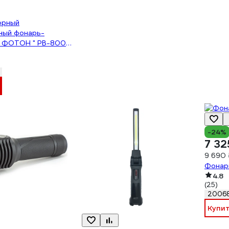
орный
ный фонарь-
 ФОТОН " PB-8000
-24%
7 32
9 690 
Фонарь
4.8
(25)
2006
Купи