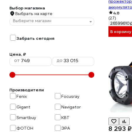
прожектор
аккумулят
Выбор магазина
многофунк
4.8
Выбрать на карте
(27)
Практик P
Выберите магазин
26599610
В корзину
Забрать сегодня
Цена, ₽
от
до
Производители
Fenix
Focusray
Gigant
Navigator
Smartbuy
КВТ
8 293 ₽
ФОТОН
ЭРА