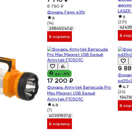
аккум
8 790 ₽
LASER 
Фонарь Fenix e35r
89058
5
5
(231)
(14)
42438
26849240
В кор
В корзину
9 88
до -6%
Фонарь
17 200 ₽
pd35v
4.7
Фонарь Armytek Barracuda Pro
(24)
Max Magnet USB Белый
19479
Armytek F10501C
4.9
В кор
(7)
40391837
В корзину