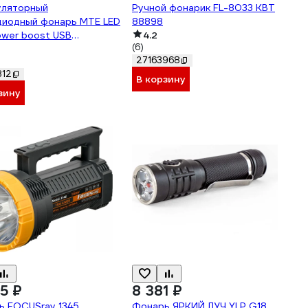
уляторный
Ручной фонарик FL-8033 КВТ
диодный фонарь MTE LED
88898
wer boost USB
4.2
(6)
40455
27163968
812
В корзину
зину
5 ₽
8 381 ₽
ь FOCUSray 1345
Фонарь ЯРКИЙ ЛУЧ YLP G18