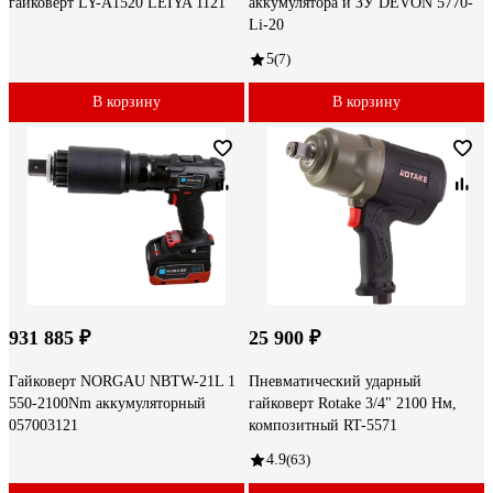
гайковерт LY-A1520 LEIYA 1121
аккумулятора и ЗУ DEVON 5770-
Li-20
5
(7)
В корзину
В корзину
931 885 ₽
25 900 ₽
Гайковерт NORGAU NBTW-21L 1
Пневматический ударный
550-2100Nm аккумуляторный
гайковерт Rotake 3/4" 2100 Нм,
057003121
композитный RT-5571
4.9
(63)