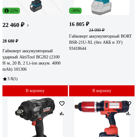
-22%
-30%
16 805 ₽
22 460 ₽
24 090 ₽
Гайковерт аккумуляторный BORT
28 680 ₽
BSR-21U-XL (без АКБ и ЗУ)
93418644
Гайковерт аккумуляторный
ударный AktiTool BG202 (2100
Н·м, 20 В, 2 Li-ion аккум. 4000
mAh) 101306
3.8
(5)
В корзину
В корзину