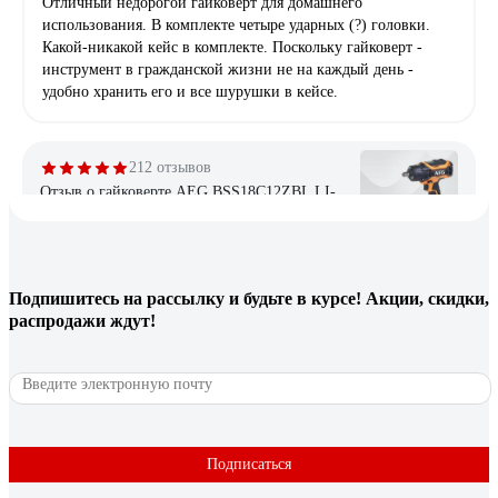
Отличный недорогой гайковерт для домашнего
использования. В комплекте четыре ударных (?) головки.
Какой-никакой кейс в комплекте. Поскольку гайковерт -
инструмент в гражданской жизни не на каждый день -
удобно хранить его и все шурушки в кейсе.
212 отзывов
Отзыв о гайковерте AEG BSS18C12ZBL LI-
402C
Алексей
18.05.2019
Подпишитесь
на рассылку
и будьте в курсе! Акции, скидки,
Мощность, регулировка момента, мобильный- нет привязки
распродажи ждут!
по месту( розетка, компрессор), бесщеточный двигатель,
пока цена( если сравнить характеристики с другими
адекватными брендами), гарантия 6 лет от сайта, удобный,
хорошая подсветка, и он очень эргономичный..
Подписаться
1 отзыв