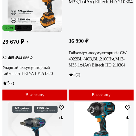
-26%
-33%
36 990 ₽
29 670 ₽
Гайковёрт аккумуляторный CW
32 465 ₽
44 086 ₽
4022BL (40В,BL,2100Нм,М12-
М33,1х4Ач) Elitech HD 210304
Ударный аккумуляторный
гайковерт LEIYA LY-A1520
5
(2)
5
(7)
В корзину
В корзину