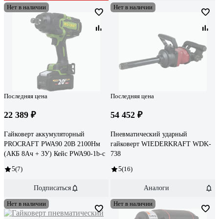
Нет в наличии
Нет в наличии
Последняя цена
Последняя цена
22 389 ₽
54 452 ₽
Гайковерт аккумуляторный
Пневматический ударный
PROCRAFT PWA90 20В 2100Нм
гайковерт WIEDERKRAFT WDK-
(АКБ 8Ач + ЗУ) Кейс PWA90-1b-c
738
5
(7)
5
(16)
Подписаться
Аналоги
Нет в наличии
Нет в наличии