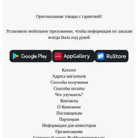
Отзыв о мультипликаторе NORGAU
Оригинальные товары с гарантией!
Антон
02.06.2025
Установите мобильное приложение, чтобы информация по заказам
Цена=качество
всегда была под рукой
Каталог
Адреса магазинов
Способы получения
Способы оплаты
Что улучшить?
Контакты
О Компании
Поставщикам
Партнерам
Информация для инвесторов
Организациям
Сервисный центр ВсеИнструменты.ру