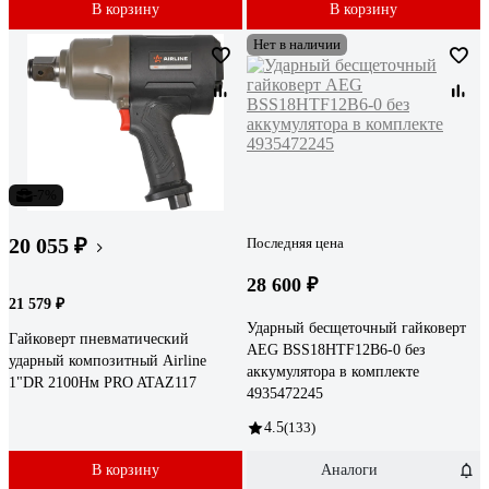
В корзину
В корзину
Нет в наличии
-7%
20 055 ₽
Последняя цена
28 600 ₽
21 579 ₽
Ударный бесщеточный гайковерт
Гайковерт пневматический
AEG BSS18HTF12B6-0 без
ударный композитный Airline
аккумулятора в комплекте
1"DR 2100Нм PRO ATAZ117
4935472245
4.5
(133)
В корзину
Аналоги