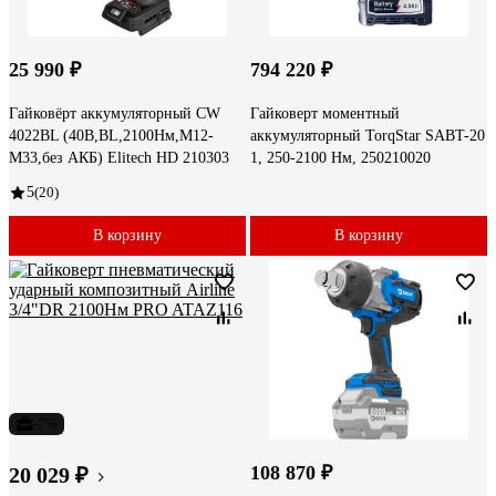
25 990 ₽
794 220 ₽
Гайковёрт аккумуляторный CW
Гайковерт моментный
4022BL (40В,BL,2100Нм,М12-
аккумуляторный TorqStar SABT-20
М33,без АКБ) Elitech HD 210303
1, 250-2100 Нм, 250210020
5
(20)
В корзину
В корзину
-7%
108 870 ₽
20 029 ₽