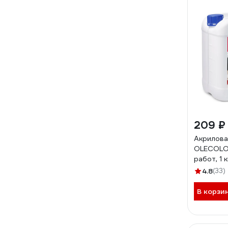
209 ₽
Акрилова
OLECOLOR
работ, 1
4.8
(33)
В корзи