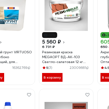
-17%
-
5 560 ₽
60
6 731 ₽
650 
й грунт VIRTUOSO
Резиновая краска
Акри
лубоко
MEGAOPT ВД-АК-103
глуб
щий, для
Светло-салатовая 12 кг
Опти
их работ,
СВ.САЛ/12
нару
5
(3)
4.
16362769
23009661
ойкий 5л 56517
рабо
ну
В корзину
В к