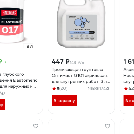
₽
447 ₽
1 6
149 ₽/л
Проникающая грунтовка
Акри
а глубокого
Оптимист G101 акриловая,
Hous
вения Elastomeric
для внутренних работ, 3 л
внут
для наружных и
OPG002
1556
5
(20)
4.
16586174
их работ
4
RIC 017 (5л.)
В корзину
В к
ну