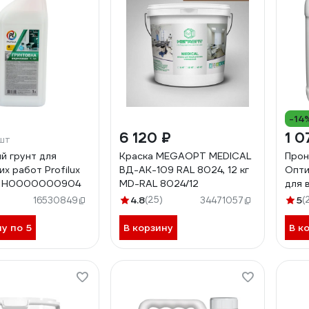
-14
6 120 ₽
1 0
шт
й грунт для
Краска MEGAOPT MEDICAL
Прон
х работ Profilux
ВД-АК-109 RAL 8024, 12 кг
Опти
 л Н0000000904
MD-RAL 8024/12
для 
OPG
4.8
(25)
5
(
16530849
34471057
ну по 5
В корзину
В к