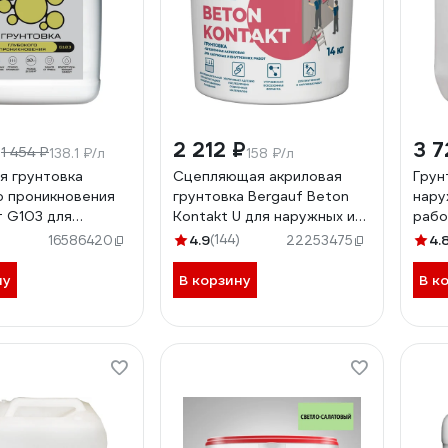
₽
2 212 ₽
3 7
1 454 ₽
138.1 ₽/л
158 ₽/л
я грунтовка
Сцепляющая акриловая
Грун
о проникновения
грунтовка Bergauf Beton
нару
 G103 для
Kontakt U для наружных и
рабо
 и внутренних
внутренних работ, 14 кг
10 л
4.9
(144)
4.
16586420
22253475
0л OPG010
24512
ну
В корзину
В к