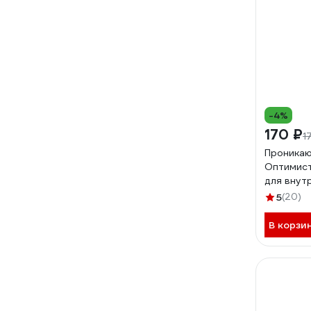
-4%
170 ₽
1
Проникаю
Оптимист
для внутр
OPG001
5
(20)
В корзи