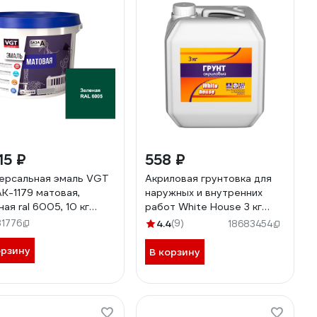
15 ₽
558 ₽
ерсальная эмаль VGT
Акриловая грунтовка для
К-1179 матовая,
наружных и внутренних
ая ral 6005, 10 кг
работ White House 3 кг
2020
15561
81776
4.4
(9)
18683454
орзину
В корзину