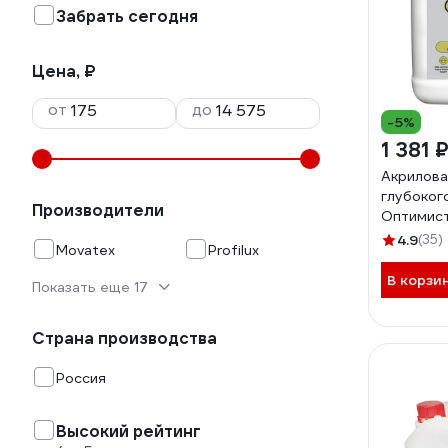
Забрать сегодня
Цена, ₽
от
до
-5%
1 381 
Акрилова
глубоког
Производители
Оптимист
наружных
4.9
(35)
Movatex
Profilux
работ, 1
В корзи
Показать еще 17
Страна производства
Россия
Высокий рейтинг