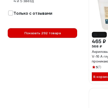
4 и 5 звезд
Только с отзывами
Показать 292 товара
-18%
465 ₽
568 ₽
Акриловы
V-16 А г
проникаю
внутренн
5
(1)
морозост
В корзи