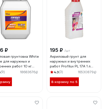
16 ₽
195 ₽
/шт
ловая грунтовка White
Акриловый грунт для
e для наружных и
наружных и внутренних
ренних работ 10 кг
работ Profilux PL 17A 1 л
3
Н0000000908
4
(9)
4.3
(3)
18683676
16530879
орзину
В корзину по 5