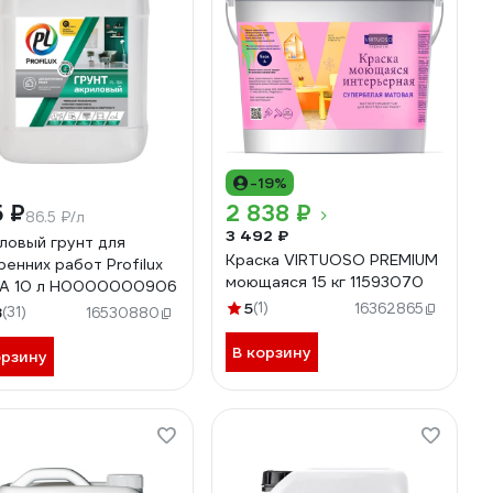
-19%
 ₽
2 838 ₽
86.5 ₽/л
3 492 ₽
ловый грунт для
Краска VIRTUOSO PREMIUM
ренних работ Profilux
моющаяся 15 кг 11593070
6A 10 л Н0000000906
5
(1)
16362865
8
(31)
16530880
В корзину
орзину