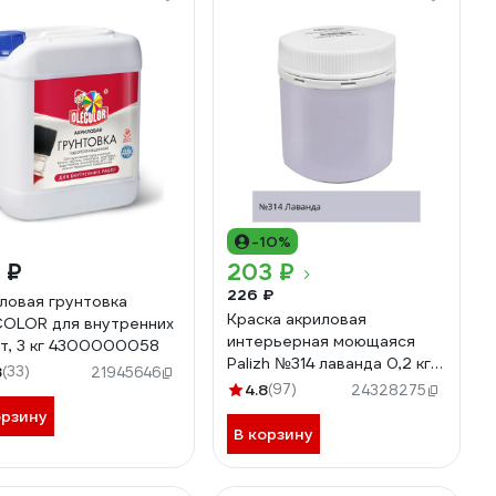
-10%
 ₽
203 ₽
226 ₽
ловая грунтовка
Краска акриловая
OLOR для внутренних
интерьерная моющаяся
т, 3 кг 4300000058
Palizh №314 лаванда 0,2 кг
8
(33)
21945646
11608055
4.8
(97)
24328275
орзину
В корзину