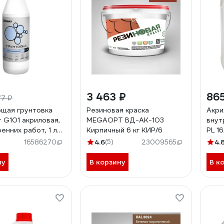
3 463 ₽
865
77 ₽
щая грунтовка
Резиновая краска
Акри
 G101 акриловая,
MEGAOPT ВД-АК-103
внут
енних работ, 1 л
Кирпичный 6 кг КИР/6
PL 1
4.6
(5)
4.
16586270
23009565
ну
В корзину
В к