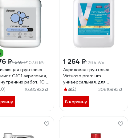
%
76 ₽
1 264 ₽
1 246 ₽
107.6 ₽/л
126.4 ₽/л
икающая грунтовка
Акриловая грунтовка
мист G101 акриловая,
Virtuoso premium
внутренних работ, 10 л
универсальная, для
000
наружныйх и внутренних
20)
5
(2)
16585922
30816993
работ, 10 л 11613040
орзину
В корзину