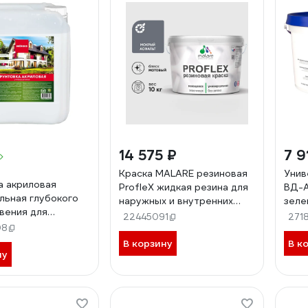
14 575 ₽
7 9
Краска MALARE резиновая
Унив
а акриловая
ProfleX жидкая резина для
ВД-А
льная глубокого
наружных и внутренних
зелен
вения для
работ, быстросохнущая
1161
22445091
271
 и внутренних
08
моющаяся, матовая,
KKE 5л, 6002
мокрый асфальт, 10 кг
В корзину
В к
ну
КПРФЛКСАМОАМ1000