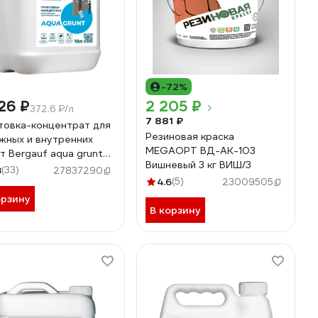
-72%
26 ₽
2 205 ₽
372.6 ₽/л
7 881 ₽
товка-концентрат для
Резиновая краска
жных и внутренних
MEGAOPT ВД-АК-103
т Bergauf aqua grunt
Вишневый 3 кг ВИШ/3
 50313
8
(33)
27837290
4.6
(5)
23009505
орзину
В корзину