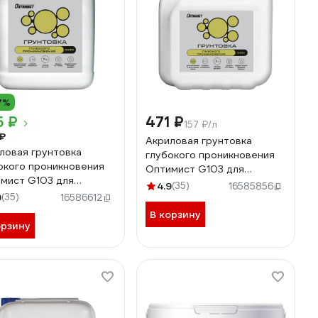
7%
5 ₽
471 ₽
157 ₽/л
₽
Акриловая грунтовка
ловая грунтовка
глубокого проникновения
окого проникновения
Оптимист G103 для
мист G103 для
наружных и внутренних
4.9
(35)
16585856
жных и внутренних
9
(35)
работ, 3л OPG012
16586612
т, 5л OPG014
В корзину
орзину