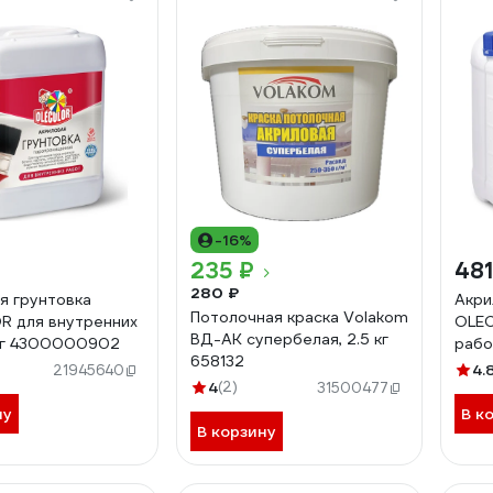
-16%
235 ₽
481
280 ₽
я грунтовка
Акри
Потолочная краска Volakom
 для внутренних
OLEC
ВД-АК супербелая, 2.5 кг
 кг 4300000902
рабо
658132
4.
21945640
4
(2)
31500477
ну
В к
В корзину