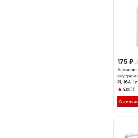
175 ₽
/
Акриловы
внутренни
PL 16A 1
4.8
(31)
В корзи