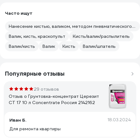
Часто ищут
Нанесение кистью, валиком, методом пневматического и безвоздушного распыления.
Валик, кисть, краскопульт
Кисть/валик/распылитель
Валик/кисть
Валик
Кисть
Валик/шпатель
Популярные отзывы
29 отзывов
Отзыв о Грунтовка-концентрат Церезит
CT 17 10 л Concentrate Россия 2142162
Иван Б.
18.03.2024
Для ремонта квартиры