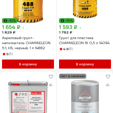
-10%
-10%
1 654 ₽
1 593 ₽
1 829 ₽
1 762 ₽
Акриловый грунт-
Грунт для пластика
наполнитель CHAMAELEON
CHAMAELEON 1К 0,5 л 14094
5:1, HS, черный, 1 л 14882
4.9
(8)
5
(8)
В корзину
В корзину
Нет в наличии