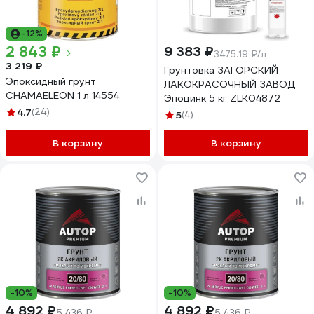
-12%
2 843 ₽
9 383 ₽
3475.19 ₽/л
3 219 ₽
Грунтовка ЗАГОРСКИЙ
Эпоксидный грунт
ЛАКОКРАСОЧНЫЙ ЗАВОД
CHAMAELEON 1 л 14554
Эпоцинк 5 кг ZLK04872
4.7
(24)
5
(4)
В корзину
В корзину
-10%
-10%
4 892 ₽
4 892 ₽
5 436 ₽
5 436 ₽