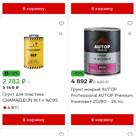
В корзину
В корзину
-12%
-10%
2 782 ₽
4 892 ₽
5 436 ₽
3 149 ₽
Грунт мокрый AUTOP
Грунт для пластика
Professional AUTOP Premium
CHAMAELEON 1К 1 л 14095
Комплект 20/80 - 2K по
4.9
(8)
мокрому+отв.-черный-
Банка, 1,0л+0,5л ATP-
В корзину
PR20/80-1/P2-C
В корзину