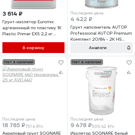
3 614 ₽
Последняя цена
4 422 ₽
Грунт-изолятор Euromix
Грунт наполнитель AUTOP
адгезионный по пластику 1K
Professional AUTOP Premium
Plastic Primer EXS 2,2 кг
Комплект 20/84 - 2K HS
03.2200.PLP-EX
акриловый 4+1+отв.-серый-
В корзину
Аналоги
Банка, 1,0л+0,25л. ATP-
PR20/84-1/P3-C
Нет в наличии
Нет в наличии
Последняя цена
Последняя цена
18 785 ₽
9 478 ₽
751.4 ₽/л
500.42 ₽/л
Акриловый грунт SOGNARE
Изолятор SOGNARE белый