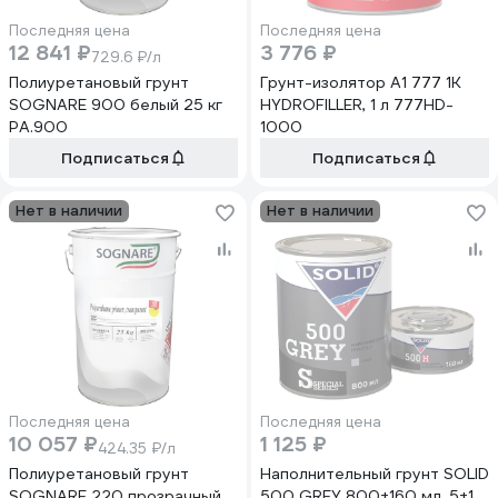
Последняя цена
Последняя цена
12 841 ₽
3 776 ₽
729.6 ₽/л
Полиуретановый грунт
Грунт-изолятор A1 777 1К
SOGNARE 900 белый 25 кг
HYDROFILLER, 1 л 777HD-
PA.900
1000
Подписаться
Подписаться
Нет в наличии
Нет в наличии
Последняя цена
Последняя цена
10 057 ₽
1 125 ₽
424.35 ₽/л
Полиуретановый грунт
Наполнительный грунт SOLID
SOGNARE 220 прозрачный
500 GREY 800+160 мл, 5+1,