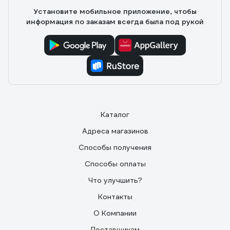
консистенция. Добавил 0,5 воды на 12 кг. Наносил
Установите мобильное приложение, чтобы
валиком... Хватило на комнату 16 м. и прихожую 7 м.
информация по заказам всегда была под рукой
Рекомендую.
Каталог
Адреса магазинов
Способы получения
Способы оплаты
Что улучшить?
Контакты
О Компании
Поставщикам