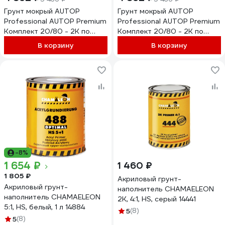
Грунт мокрый AUTOP
Грунт мокрый AUTOP
Professional AUTOP Premium
Professional AUTOP Premium
Комплект 20/80 - 2K по
Комплект 20/80 - 2K по
мокрому+отв.-белый-Банка,
мокрому+отв.-серый-Банка,
В корзину
В корзину
1,0л+0,5л ATP-PR20/80-
1,0л+0,5л ATP-PR20/80-
1/P1-C
1/P3-C
-8%
1 654 ₽
1 460 ₽
1 805 ₽
Акриловый грунт-
Акриловый грунт-
наполнитель CHAMAELEON
наполнитель CHAMAELEON
2К, 4:1, HS, серый 14441
5:1, HS, белый, 1 л 14884
5
(8)
5
(8)