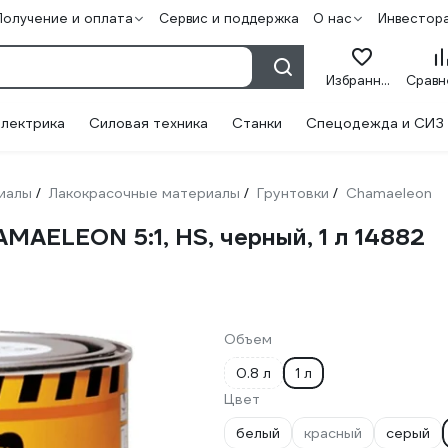
Получение и оплата
Сервис и поддержка
О нас
Инвестор
Избранное
лектрика
Силовая техника
Станки
Спецодежда и СИЗ
иалы
Лакокрасочные материалы
Грунтовки
Chamaeleon
/
/
/
AELEON 5:1, HS, черный, 1 л 14882
Объем
0.8 л
1 л
Цвет
белый
красный
серый