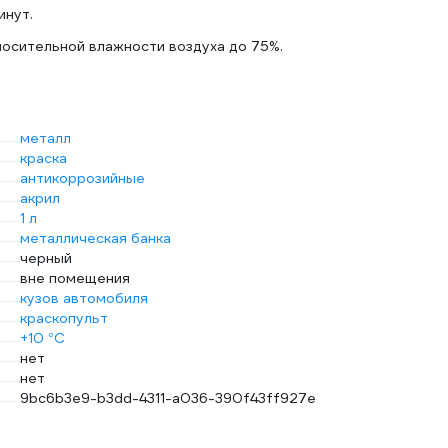
инут.
носительной влажности воздуха до 75%.
металл
краска
антикоррозийные
акрил
1 л
металлическая банка
черный
вне помещения
кузов автомобиля
краскопульт
+10 °С
нет
нет
9bc6b3e9-b3dd-4311-a036-390f43ff927e