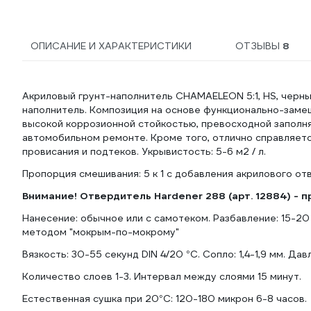
ОПИСАНИЕ И ХАРАКТЕРИСТИКИ
ОТЗЫВЫ
8
Акриловый грунт-наполнитель CHAMAELEON 5:1, HS, черный,
наполнитель. Композиция на основе функционально-заме
высокой коррозионной стойкостью, превосходной заполн
автомобильном ремонте. Кроме того, отлично справляет
провисания и подтеков. Укрывистость: 5-6 м2 / л.
Пропорция смешивания: 5 к 1 с добавления акрилового отв
Внимание! Отвердитель Hardener 288 (арт. 12884) - 
Нанесение: обычное или с самотеком. Разбавление: 15-2
методом "мокрым-по-мокрому"
Вязкость: 30-55 секунд DIN 4/20 °C. Сопло: 1,4-1,9 мм. Дав
Количество слоев 1-3. Интервал между слоями 15 минут.
Естественная сушка при 20°C: 120-180 микрон 6-8 часов.