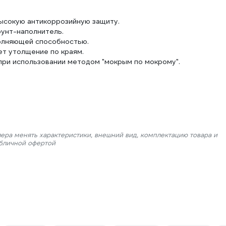
высокую антикоррозийную защиту.
унт-наполнитель.
олняющей способностью.
ет утолщение по краям.
ри использовании методом "мокрым по мокрому".
лера менять характеристики, внешний вид, комплектацию товара и
убличной офертой