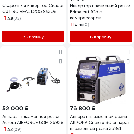
Сварочный инвертор Сварог
Инвертор плазменной резки
CUT 90 REAL L205 94308
Brima cut 105 с
компрессором
4.8
(33)
НП000001236
4.8
(50)
В корзину
В корзину
52 000 ₽
76 800 ₽
Аппарат плазменной резки
Аппарат плазменной резки
Aurora AIRFORCE 60M 26929
АВРОРА Спектр 80 аппарат
плазменной резки 35841
4.4
(29)