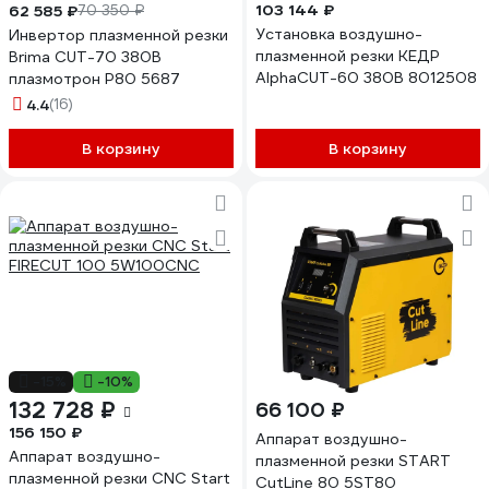
103 144 ₽
62 585 ₽
70 350 ₽
Установка воздушно-
Инвертор плазменной резки
плазменной резки КЕДР
Brima CUT-70 380В
AlphaCUT-60 380В 8012508
плазмотрон P80 5687
4.4
(16)
В корзину
В корзину
-15%
-10%
132 728 ₽
66 100 ₽
156 150 ₽
Аппарат воздушно-
Аппарат воздушно-
плазменной резки START
плазменной резки CNC Start
CutLine 80 5ST80