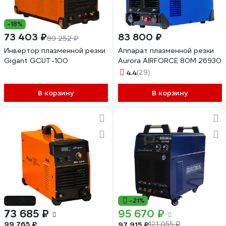
-18%
73 403 ₽
83 800 ₽
89 252 ₽
Инвертор плазменной резки
Аппарат плазменной резки
Gigant GCUT-100
Aurora AIRFORCE 80M 26930
4.4
(29)
В корзину
В корзину
-26%
-21%
73 685 ₽
95 670 ₽
99 765 ₽
97 915 ₽
121 055 ₽