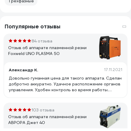
Трехфазные
Популярные отзывы
84 отзыва
Отзыв об аппарате плазменной резки
Foxweld UNO PLASMA 50
Александр К.
17.11.2021
Довольно гуманная цена для такого аппарата. Сделан
добротно аккуратно. Удачное расположение органов
управления. Удобен контроль во время работы.
Простой и надежный. Достаточно мощный. Недорогие
и доступные расходные материалы. Резак простой,
стоит не дорого, легко заменить, можно подобрать с
103 отзыва
более длинным рукавом, при необходимости.
Отзыв об аппарате плазменной резки
АВРОРА Джет 40