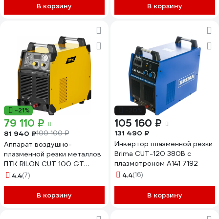
В корзину
В корзину
-21%
-20%
79 110 ₽
105 160 ₽
131 490 ₽
81 940 ₽
100 100 ₽
Инвертор плазменной резки
Аппарат воздушно-
Brima CUT-120 380В с
плазменной резки металлов
плазмотроном А141 7192
ПТК RILON CUT 100 GT
00000029763
4.4
(16)
4.4
(7)
В корзину
В корзину