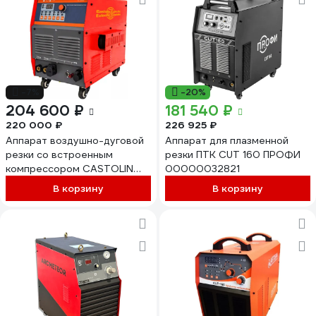
-7%
-20%
204 600 ₽
181 540 ₽
220 000 ₽
226 925 ₽
Аппарат воздушно-дуговой
Аппарат для плазменной
резки со встроенным
резки ПТК CUT 160 ПРОФИ
компрессором CASTOLIN
00000032821
AirJet 160 NT в комплекте с
В корзину
В корзину
плазмотроном A141
72400027