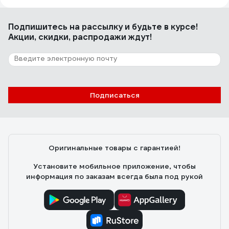
Евгений М.
23.08.2023
Подпишитесь
на рассылку
и будьте в курсе!
Маленький, удобен в переписке, расположении, рукав
Акции, скидки, распродажи ждут!
достаточный для раскроя стандартного листового
проката. Расходники на АЛИ стоят в 3 раза дешевле
чем в магазинах при одинаковом качестве, при
определённой сноровке расходники живут долго.
121 отзыв
Подписаться
Отзыв об аппарате плазменной резки
Aurora AIRHOLD 45
Сергей П.
12.12.2022
Оригинальные товары с гарантией!
Стоимость, качество реза
Установите мобильное приложение, чтобы
информация по заказам всегда была под рукой