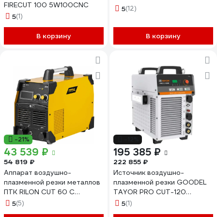
FIRECUT 100 5W100CNC
5
(12)
5
(1)
В корзину
В корзину
-21%
-12%
43 539 ₽
195 385 ₽
54 819 ₽
222 855 ₽
Аппарат воздушно-
Источник воздушно-
плазменной резки металлов
плазменной резки GOODEL
ПТК RILON CUT 60 С
TAYOR PRO CUT-120
00000029761
Compressor TCU0019
5
(5)
5
(1)