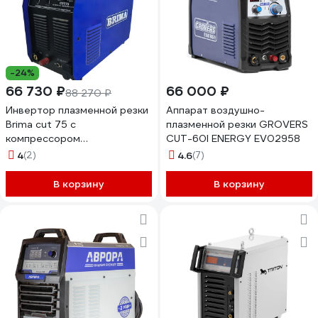
-24%
66 730 ₽
66 000 ₽
88 270 ₽
Инвертор плазменной резки
Аппарат воздушно-
Brima cut 75 с
плазменной резки GROVERS
компрессором
CUT-60I ENERGY EV02958
НП000001376
4
(2)
4.6
(7)
В корзину
В корзину