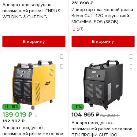
251 898 ₽
Аппарат для воздушно-
Инвертор плазменной резки
плазменной резки HENRIKS
Brima CUT-120 с функцией
WELDING & CUTTING
MIG/MMA-505 (380В)
HENRIKS CUT 300 ULTIMA
0001053 НП000001053
плазморез HCUT300U
5
(1)
В корзину
В корзину
-15%
-11%
139 019 ₽
104 965 ₽
118 360 ₽
162 697 ₽
Аппарат воздушно-
Аппарат воздушно-
плазменной резки металлов
плазменной резки металлов
ПТК ПРОФИ CUT 100