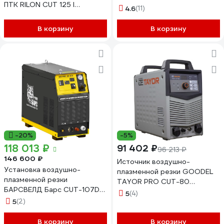
ПТК RILON CUT 125 I
00000032820
4.6
(11)
00000041153
В корзину
В корзину
-20%
-5%
118 013 ₽
91 402 ₽
96 213 ₽
146 600 ₽
Источник воздушно-
Установка воздушно-
плазменной резки GOODEL
плазменной резки
TAYOR PRO CUT-80
БАРСВЕЛД Барс CUT-107D
TCU0117
5
(4)
380В СВ000007727
5
(2)
В корзину
В корзину