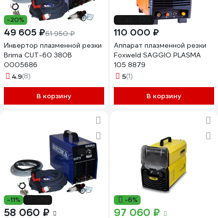
-20%
до -22%
49 605 ₽
110 000 ₽
61 950 ₽
Инвертор плазменной резки
Аппарат плазменной резки
Brima CUT-60 380В
Foxweld SAGGIO PLASMA
0005686
105 8879
4.9
(8)
5
(1)
В корзину
В корзину
-11%
-17%
-6%
58 060 ₽
97 060 ₽