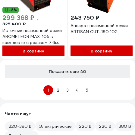
-8%
299 368 ₽
243 750 ₽
325 400 ₽
Аппарат плазменной резки
Источник плазменной резки
ARTISAN CUT-160 102
ARCMETEOR MAX-105 в
комплекте с резаком 7.6м
(механиз) в сборе и обр
В корзину
В корзину
кабелем 3м (разъем HPR)
цус16828
Показать еще 40
1
2
3
4
5
Часто ищут
220-380 В
Электрические
220 В
220 В
380 В