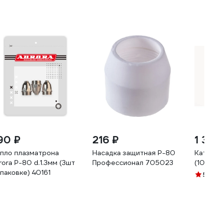
90 ₽
216 ₽
1 34
пло плазматрона
Насадка защитная P-80
Катод 
rora P-80 d.1.3мм (3шт
Профессионал 705023
(10 шт 
упаковке) 40161
5
(1)