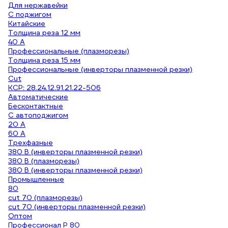
Для нержавейки
С поджигом
Китайские
Толщина реза 12 мм
40 А
Профессиональные (плазморезы)
Толщина реза 15 мм
Профессиональные (инверторы плазменной резки)
Cut
КСР: 28.24.12.91.21.22-506
Автоматические
Бесконтактные
С автоподжигом
20 А
60 А
Трехфазные
380 В (инверторы плазменной резки)
380 В (плазморезы)
380 В (инверторы плазменной резки)
Промышленные
80
cut 70 (плазморезы)
cut 70 (инверторы плазменной резки)
Оптом
Профессионал P 80