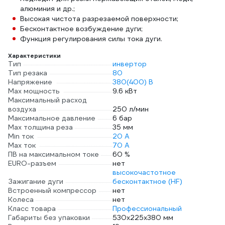
алюминия и др.;
Высокая чистота разрезаемой поверхности;
Бесконтактное возбуждение дуги;
Функция регулирования силы тока дуги.
Характеристики
Тип
инвертор
Тип резака
80
Напряжение
380(400) В
Max мощность
9.6 кВт
Максимальный расход
воздуха
250 л/мин
Максимальное давление
6 бар
Max толщина реза
35 мм
Min ток
20 А
Max ток
70 А
ПВ на максимальном токе
60 %
EURO-разъем
нет
высокочастотное
Зажигание дуги
бесконтактное (HF)
Встроенный компрессор
нет
Колеса
нет
Класс товара
Профессиональный
Габариты без упаковки
530х225х380 мм