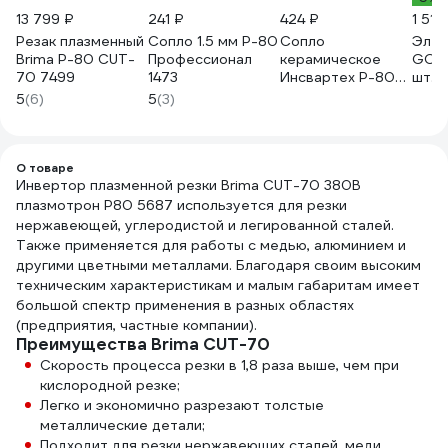
13 799 ₽
241 ₽
424 ₽
1 515
Резак плазменный
Сопло 1.5 мм P-80
Сопло
Элек
Brima Р-80 CUT-
Профессионал
керамическое
GOOD
70 7499
1473
Инсвартех Р-80
шт.)
(насадка
5
(6)
5
(3)
защитная) (5 шт
упак) IST0224
О товаре
Инвертор плазменной резки Brima CUT-70 380В
плазмотрон P80 5687 используется для резки
нержавеющей, углеродистой и легированной сталей.
Также применяется для работы с медью, алюминием и
другими цветными металлами. Благодаря своим высоким
техническим характеристикам и малым габаритам имеет
большой спектр применения в разных областях
(предприятия, частные компании).
Преимущества Brima CUT-70
Скорость процесса резки в 1,8 раза выше, чем при
кислородной резке;
Легко и экономично разрезают толстые
металлические детали;
Подходит для резки нержавеющих сталей, меди,