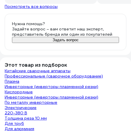
второй комплект расходки для
Посмотреть все вопросы
плазмотрона))))
В целом аппарат годный, 20мм
Нужна помощь?
режет...Остальное покажет время.
Задайте вопрос – вам ответит наш эксперт,
представитель бренда или один из покупателей
Задать вопрос
Этот товар из подборок
Китайские сварочные аппараты
Профессиональные (сварочное оборудование)
Плазма
Инверторные (инверторы плазменной резки)
Кислородные
Инверторные (инверторы плазменной резки)
По металлу инверторные
Электрические
220-380 В
Толщина реза 10 мм
Для труб
Для алюминия