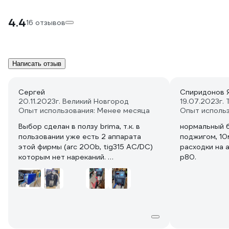
4.4
16 отзывов
Написать отзыв
Сергей
Спиридонов Я
20.11.2023
г. Великий Новгород
19.07.2023
г.
Опыт использования: Менее месяца
Опыт использ
Выбор сделан в ползу brima, т.к. в
нормальный 
пользовании уже есть 2 аппарата
поджигом, 10
этой фирмы (arc 200b, tig315 AC/DC)
расходки на 
которым нет нареканий.
р80.
Аппарат пришёл несколько иной
модификации, отличной от той, что на
фото. По факту оказалось что это
более ранняя модель ,вероятно cut-
70 (R33) но в новом
корпусе...Отличается отсутствием
переключения 2т/4т режимов,