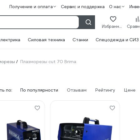
Получение и оплата
Сервис и поддержка
О нас
Инве
Избранное
лектрика
Силовая техника
Станки
Спецодежда и СИЗ
морезы
Плазморезы cut 70 Brima
/
ь по:
По популярности
Отзывам
Рейтингу
Цене