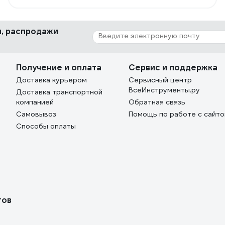
работы. Простой и надежный. Достаточно мощный.
Недорогие и доступные расходные материалы.
Резак простой, стоит не дорого, легко заменить,
ки, распродажи
можно подобрать с более длинным рукавом, при
необходимости.
Получение и оплата
Сервис и поддержка
Доставка курьером
Сервисный центр
ВсеИнструменты.ру
Доставка транспортной
компанией
Обратная связь
Самовывоз
Помощь по работе с сайт
Способы оплаты
тов