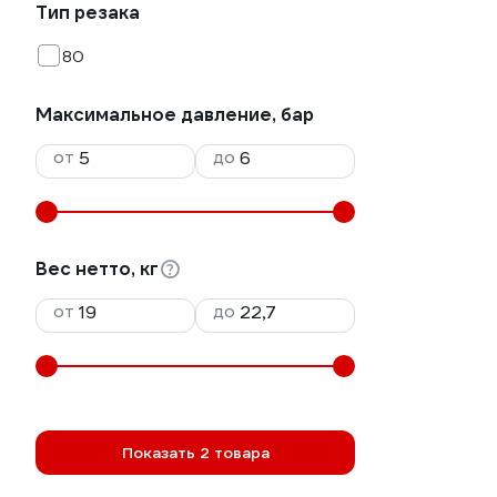
Тип резака
80
Максимальное давление, бар
от
до
Вес нетто, кг
от
до
Показать 2 товара