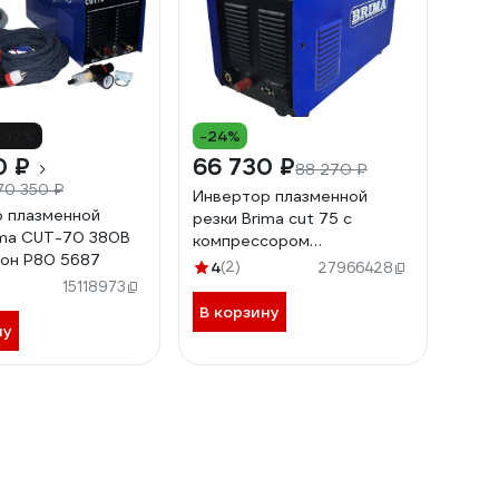
-17%
-24%
0 ₽
66 730 ₽
88 270 ₽
70 350 ₽
Инвертор плазменной
 плазменной
резки Brima cut 75 с
ima CUT-70 380В
компрессором
он P80 5687
НП000001376
4
(2)
27966428
15118973
В корзину
ну