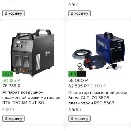
00000029762
4.4
(7)
В корзину
В корзину
-22%
-11%
-17%
60 125 ₽
58 060 ₽
76 739 ₽
62 585 ₽
70 350 ₽
Аппарат воздушно-
Инвертор плазменной резки
плазменной резки металлов
Brima CUT-70 380В
ПТК ПРОФИ CUT 80
плазмотрон P80 5687
00000032745
4.6
(11)
4.4
(16)
В корзину
В корзину