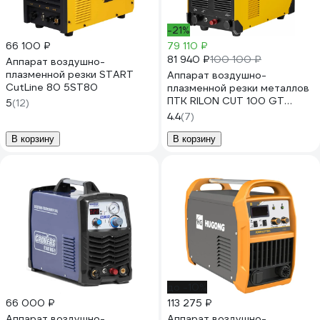
-21%
66 100 ₽
79 110 ₽
81 940 ₽
100 100 ₽
Аппарат воздушно-
плазменной резки START
Аппарат воздушно-
CutLine 80 5ST80
плазменной резки металлов
ПТК RILON CUT 100 GT
5
(12)
00000029763
4.4
(7)
В корзину
В корзину
до -10%
66 000 ₽
113 275 ₽
Аппарат воздушно-
Аппарат воздушно-