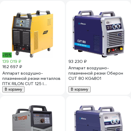
-15%
139 019 ₽
93 230 ₽
162 697 ₽
Аппарат воздушно-
Аппарат воздушно-
плазменной резки Оберон
плазменной резки металлов
CUT 80 KG4801
ПТК RILON CUT 125 I
00000041153
В корзину
В корзину