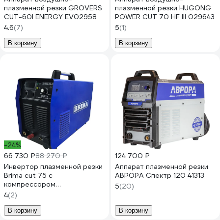
плазменной резки GROVERS
плазменной резки HUGONG
CUT-60I ENERGY EV02958
POWER CUT 70 HF III 029643
4.6
(7)
5
(1)
В корзину
В корзину
-24%
66 730 ₽
88 270 ₽
124 700 ₽
Инвертор плазменной резки
Аппарат плазменной резки
Brima cut 75 с
АВРОРА Спектр 120 41313
компрессором
5
(20)
НП000001376
4
(2)
В корзину
В корзину