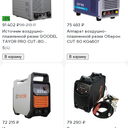
-5%
91 402 ₽
96 213 ₽
75 493 ₽
Источник воздушно-
Аппарат воздушно-
плазменной резки GOODEL
плазменной резки Оберон
TAYOR PRO CUT-80
CUT 60 KG4601
TCU0117
5
(4)
В корзину
В корзину
72 215 ₽
79 290 ₽