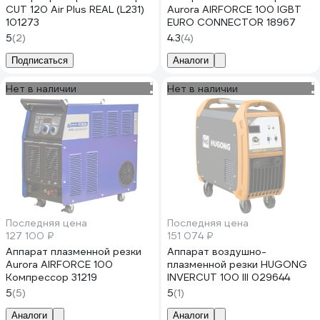
CUT 120 Air Plus REAL (L231)
Aurora AIRFORCE 100 IGBT
101273
EURO CONNECTOR 18967
5
(2)
4.3
(4)
Подписаться
Аналоги
Нет в наличии
Нет в наличии
Последняя цена
Последняя цена
127 100 ₽
151 074 ₽
Аппарат плазменной резки
Аппарат воздушно-
Aurora AIRFORCE 100
плазменной резки HUGONG
Компрессор 31219
INVERCUT 100 III 029644
5
(5)
5
(1)
Аналоги
Аналоги