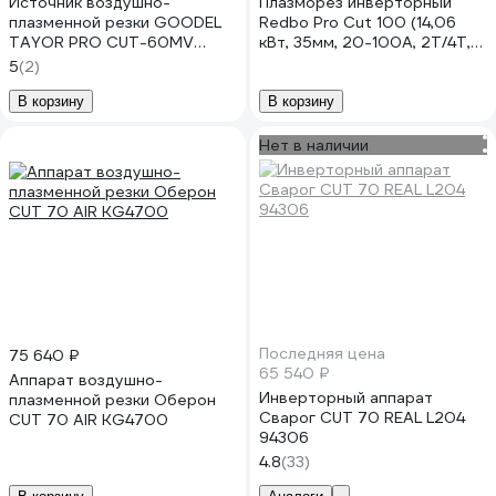
Источник воздушно-
Плазморез инверторный
плазменной резки GOODEL
Redbo Pro Cut 100 (14,06
TAYOR PRO CUT-60MV
кВт, 35мм, 20-100А, 2Т/4Т,
TCU0126
HF бесконтакт) 20997
5
(2)
В корзину
В корзину
Нет в наличии
Последняя цена
75 640 ₽
65 540 ₽
Аппарат воздушно-
Инверторный аппарат
плазменной резки Оберон
Сварог CUT 70 REAL L204
CUT 70 AIR KG4700
94306
4.8
(33)