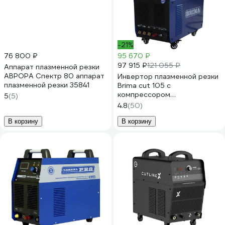
-21%
76 800 ₽
95 670 ₽
97 915 ₽
121 055 ₽
Аппарат плазменной резки
АВРОРА Спектр 80 аппарат
Инвертор плазменной резки
плазменной резки 35841
Brima cut 105 с
компрессором
5
(5)
НП000001236
4.8
(50)
В корзину
В корзину