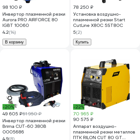
98 100 ₽
78 250 ₽
Инвертор плазменной резки
Установка воздушно-
Aurora PRO AIRFORCE 80
плазменной резки Start
IGBT 10060
CutLine X80C 5ST80С
4.2
(14)
5
(2)
В корзину
Купить
-20%
-22%
49 605 ₽
61 950 ₽
70 965 ₽
90 575 ₽
Инвертор плазменной резки
Brima CUT-60 380В
Аппарат воздушно-
0005686
плазменной резки металлов
ПТК RILON CUT 80 GT
4.9
(8)