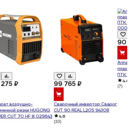
90 57
Аппарат
плазменн
ПТК RIL
000000
4.4
 275 ₽
99 765 ₽
(7)
арат воздушно-
Сварочный инвертор Сварог
зменной резки HUGONG
CUT 90 REAL L205 94308
R CUT 70 HF III 029643
4.8
(33)