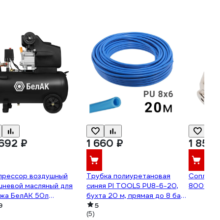
 692 ₽
1 660 ₽
1 850 
прессор воздушный
Трубка полиуретановая
Сопло КЕ
шневой масляный для
синяя PI TOOLS PU8-6-20,
8001521,
ажа БелАК 50л
бухта 20 м, прямая до 8 бар,
.99201
9
Арт. 1451
5
(5)