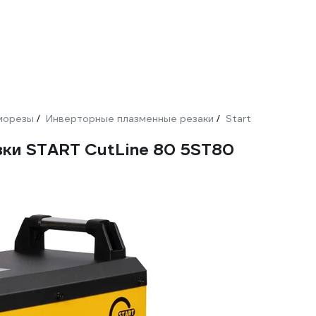
морезы
Инверторные плазменные резаки
Start
/
/
ки START CutLine 80 5ST80