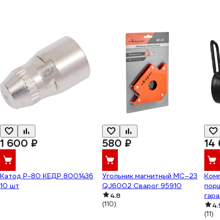
1 600 ₽
580 ₽
14
Катод P-80 КЕДР 8001436
Угольник магнитный МС–23
Ком
10 шт
QJ6002 Сварог 95910
пор
4.8
гар
(110)
БАК
4.
(11)