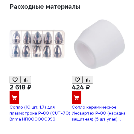
Расходные материалы
2 618 ₽
424 ₽
Сопло (10 шт; 1.7) для
Сопло керамическое
плазмотрона Р-80 (CUT-70)
Инсвартех Р-80 (насадка
Brima НП000000399
защитная) (5 шт упак)
IST0224