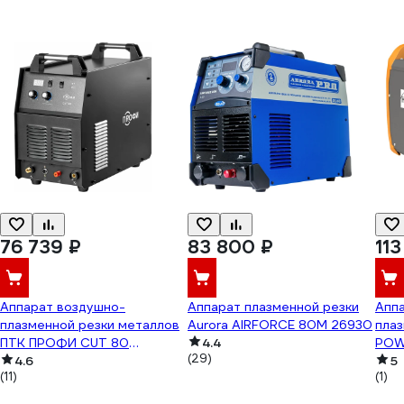
76 739 ₽
83 800 ₽
113
Аппарат воздушно-
Аппарат плазменной резки
Апп
плазменной резки металлов
Aurora AIRFORCE 80M 26930
пла
ПТК ПРОФИ CUT 80
4.4
POWE
(29)
00000032745
4.6
5
(11)
(1)