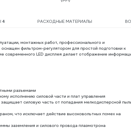
Ы
РАСХОДНЫЕ МАТЕРИАЛЫ
В
4
луатации, монтажных работ, профессионального и
т оснащен фильтром-регулятором для простой подготовки к
ние современного LED дисплея делает отображение информац
етными разъемами
му исполнению силовой части и плат управления
й защищает силовую часть от попадания мелкодисперсной пыл
раном, что исключает действие высоковольтных помех на
еммы заземления и силового провода плазмотрона