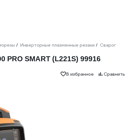
морезы
Инверторные плазменные резаки
Сварог
/
/
0 PRO SMART (L221S) 99916
В избранное
Сравнить