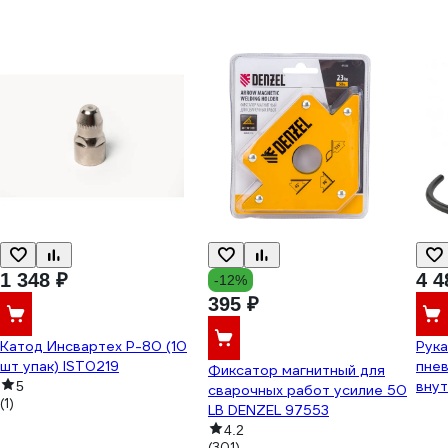
1 348 ₽
4 4
-12%
395 ₽
Катод Инсвартех Р-80 (10
Рука
шт упак) IST0219
пнев
Фиксатор магнитный для
внут
5
сварочных работ усилие 50
(1)
бар 
LB DENZEL 97553
4.2
(301)