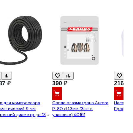
87 ₽
390 ₽
216 ₽
в для компрессора
Сопло плазматрона Aurora
Насадка
матический 9 мм
P-80 d.1.3мм (3шт в
Професс
ренний диаметр до 13
упаковке) 40161
BlackWeld 111315