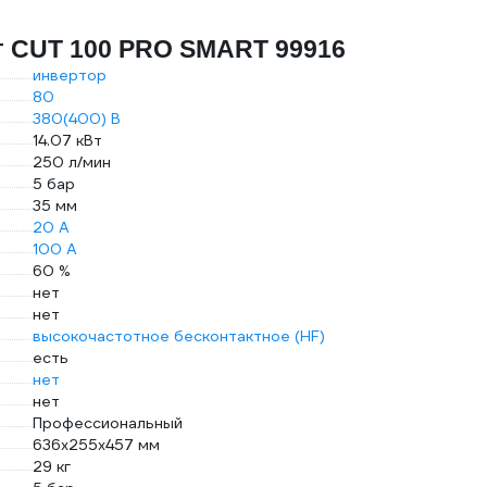
г CUT 100 PRO SMART 99916
инвертор
80
380(400) В
14.07 кВт
250 л/мин
5 бар
35 мм
20 А
100 А
60 %
нет
нет
высокочастотное бесконтактное (HF)
есть
нет
нет
Профессиональный
636х255х457 мм
29 кг