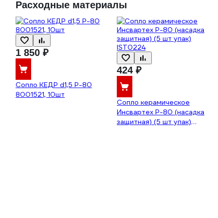
Расходные материалы
1 850 ₽
424 ₽
Сопло КЕДР d1,5 P-80
8001521, 10шт
Сопло керамическое
Инсвартех Р-80 (насадка
защитная) (5 шт упак)
IST0224