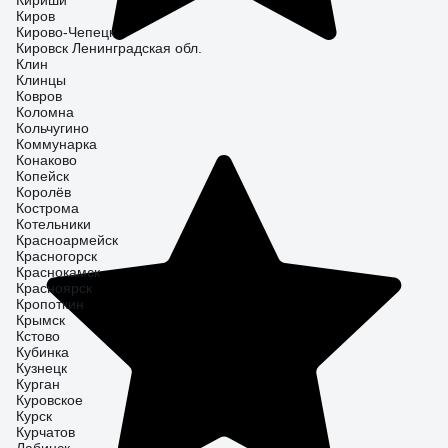
Кириши
Киров
Кирово-Чепецк
Кировск Ленинградская обл.
Клин
Клинцы
Ковров
Коломна
Кольчугино
Коммунарка
Конаково
Копейск
Королёв
Кострома
Котельники
Красноармейск
Красногорск
Краснокамск
Красноярск
Кропоткин
Крымск
Кстово
Кубинка
Кузнецк
Курган
Куровское
Курск
Курчатов