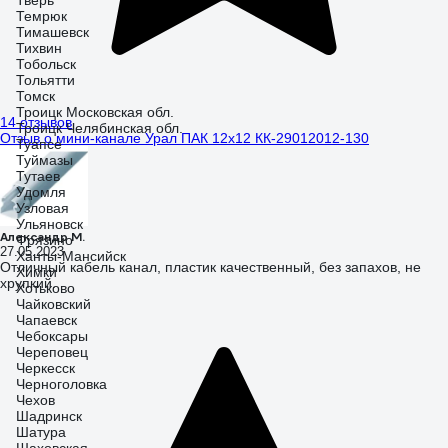
Тверь
Темрюк
Тимашевск
Тихвин
Тобольск
Тольятти
Томск
Троицк Московская обл.
14 отзывов
Троицк Челябинская обл.
Отзыв о мини-канале Урал ПАК 12х12 КК-29012012-130
Туапсе
Туймазы
Тутаев
Удомля
Узловая
Ульяновск
Александр М.
Фрязино
27.05.2023
Ханты-Мансийск
Отличный кабель канал, пластик качественный, без запахов, не
Химки
хрупкий.
Хотьково
Чайковский
Чапаевск
Чебоксары
Череповец
Черкесск
Черноголовка
Чехов
Шадринск
Шатура