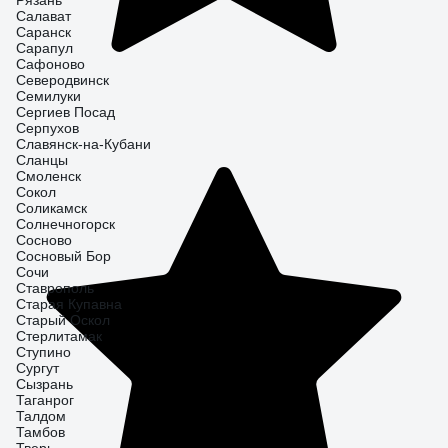
Рязань
Салават
Саранск
Сарапул
Сафоново
Северодвинск
Семилуки
Сергиев Посад
Серпухов
Славянск-на-Кубани
Сланцы
Смоленск
Сокол
Соликамск
Солнечногорск
Сосново
Сосновый Бор
Сочи
Ставрополь
Старая Купавна
Старый Оскол
Стерлитамак
Ступино
Сургут
Сызрань
Таганрог
Талдом
Тамбов