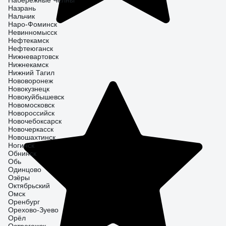
Набережные Челны
Назрань
Нальчик
Наро-Фоминск
Невинномысск
Нефтекамск
Нефтеюганск
Нижневартовск
Нижнекамск
Нижний Тагил
Нововоронеж
Новокузнецк
Новокуйбышевск
Новомосковск
Новороссийск
Новочебоксарск
Новочеркасск
Новошахтинск
Ногинск
Обнинск
Обь
Одинцово
Озёры
Октябрьский
Омск
Оренбург
Орехово-Зуево
Орёл