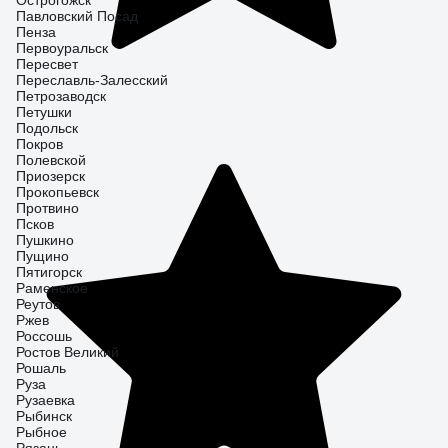
Острогожск
Павловский Посад
Пенза
Первоуральск
Пересвет
Переславль-Залесский
Петрозаводск
Петушки
Подольск
Покров
Полевской
Приозерск
Прокопьевск
Протвино
Псков
Пушкино
Пущино
Пятигорск
Раменское
Реутов
Ржев
Россошь
Ростов Великий
Рошаль
Руза
Рузаевка
Рыбинск
Рыбное