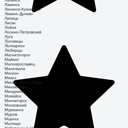
Лабинск
Лакинск
Ленинск-Кузнецкий
Ликино-Дулево
Липецк
Лиски
Лобня
Лосино-Петровский
Луга
Луховицы
Лыткарино
Люберцы
Магнитогорск
Майкоп
Малоярославец
Махачкала
Мегион
Миасс
Минеральные Воды
Михайловка
Мичуринск
Можайск
Мончегорск
Московский
Мурманск
Муром
Мценск
Мытищи