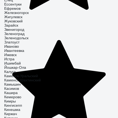
Елец
Ессентуки
Ефремов
Железногорск
Жигулевск
Жуковский
Зарайск
Звенигород
Зеленоград
Зеленодольск
Златоуст
Иваново
Ивантеевка
Ижевск
Истра
Ишимбай
Йошкар-Ола
Калуга
Каменск-Уральский
Каменск-Шахтинский
Камышин
Касимов
Кашира
Кемерово
Кимры
Кингисепп
Кинешма
Киржач