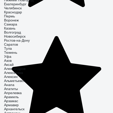
Нижний Новгород
Екатеринбург
Челябинск
Краснодар
Пермь
Воронеж
Самара
Казань
Волгоград
Новосибирск
Ростов-на-Дону
Саратов
Тула
Тюмень
Уфа
Азов
Аксай
Александров
Алексеевка
Алексин
Альметьевск
Анапа
Апатиты
Апрелевка
Арамиль
Арзамас
Армавир
Архангельск