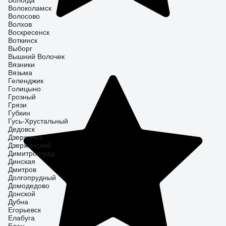
Вологда
Волоколамск
Волосово
Волхов
Воскресенск
Воткинск
Выборг
Вышний Волочек
Вязники
Вязьма
Геленджик
Голицыно
Грозный
Грязи
Губкин
Гусь-Хрустальный
Дедовск
Дзержинск
Дзержинский
Димитровград
Динская
Дмитров
Долгопрудный
Домодедово
Донской
Дубна
Егорьевск
Елабуга