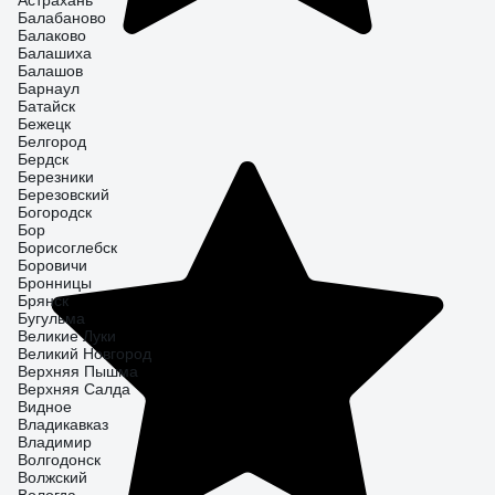
Астрахань
Балабаново
Балаково
Балашиха
Балашов
Барнаул
Батайск
Бежецк
Белгород
Бердск
Березники
Березовский
Богородск
Бор
Борисоглебск
Боровичи
Бронницы
Брянск
Бугульма
Великие Луки
Великий Новгород
Верхняя Пышма
Верхняя Салда
Видное
Владикавказ
Владимир
Волгодонск
Волжский