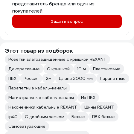
представитель бренда или один из
покупателей
Задать вопрос
Этот товар из подборок
Розетки влагозащищенные с крышкой REXANT
Декоративные
С крышкой
10 м
Пластиковые
ПВХ
Россия
2м
Длина 2000 мм
Парапетные
Парапетные кабель-каналы
Магистральные кабель-каналы
Из ПВХ
Наконечники кабельные REXANT
Шины REXANT
ip40
С двойным замком
Белые
ПВХ белые
Самозатухающие