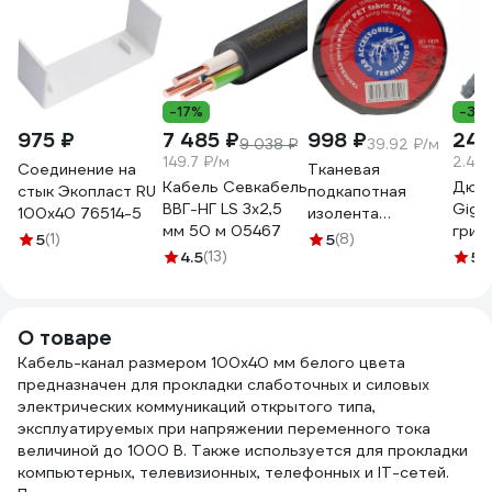
-17%
-35
975 ₽
7 485 ₽
998 ₽
248
9 038 ₽
39.92 ₽/м
149.7 ₽/м
2.48
Соединение на
Тканевая
Кабель Севкабель
Дюбе
стык Экопласт RU
подкапотная
ВВГ-НГ LS 3х2,5
Giga
100х40 76514-5
изолента
мм 50 м 05467
гриб
Terminator Izt
5
(1)
5
(8)
манж
4.5
(13)
1925 fabric, 19мм х
5
(
поли
25м, толщина
шт 1
0,25мм 2000832
О товаре
Кабель-канал размером 100х40 мм белого цвета
предназначен для прокладки слаботочных и силовых
электрических коммуникаций открытого типа,
эксплуатируемых при напряжении переменного тока
величиной до 1000 В. Также используется для прокладки
компьютерных, телевизионных, телефонных и IT-сетей.