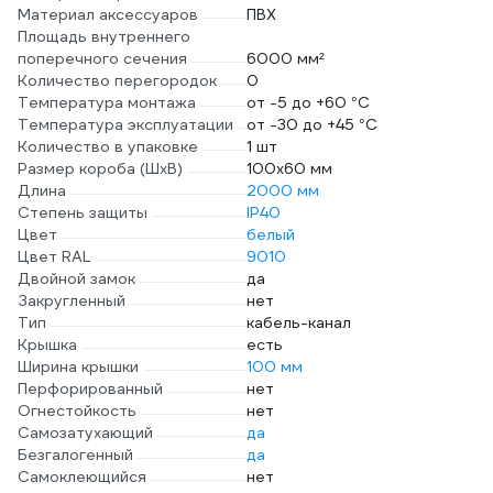
Материал аксессуаров
ПВХ
Площадь внутреннего
поперечного сечения
6000 мм²
Количество перегородок
0
Температура монтажа
от -5 до +60 °С
Температура эксплуатации
от -30 до +45 °С
Количество в упаковке
1 шт
Размер короба (ШхВ)
100х60 мм
Длина
2000 мм
Степень защиты
IP40
Цвет
белый
Цвет RAL
9010
Двойной замок
да
Закругленный
нет
Тип
кабель-канал
Крышка
есть
Ширина крышки
100 мм
Перфорированный
нет
Огнестойкость
нет
Самозатухающий
да
Безгалогенный
да
Самоклеющийся
нет