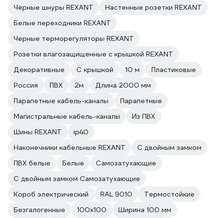
Черные шнуры REXANT
Настенные розетки REXANT
Белые переходники REXANT
Черные терморегуляторы REXANT
Розетки влагозащищенные с крышкой REXANT
Декоративные
С крышкой
10 м
Пластиковые
Россия
ПВХ
2м
Длина 2000 мм
Парапетные кабель-каналы
Парапетные
Магистральные кабель-каналы
Из ПВХ
Шины REXANT
ip40
Наконечники кабельные REXANT
С двойным замком
ПВХ белые
Белые
Самозатухающие
С двойным замком Самозатухающие
Короб электрический
RAL 9010
Термостойкие
Безгалогенные
100х100
Ширина 100 мм