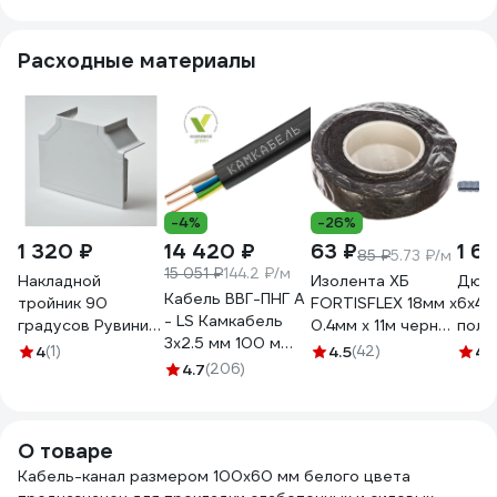
3814
Расходные материалы
-4%
-26%
1 320 ₽
14 420 ₽
63 ₽
1 6
85 ₽
5.73 ₽/м
15 051 ₽
144.2 ₽/м
Накладной
Изолента ХБ
Дюбе
Кабель ВВГ-ПНГ А
тройник 90
FORTISFLEX 18мм х
6х40
- LS Камкабель
градусов Рувинил
0.4мм х 11м черная
поли
3x2.5 мм 100 м
100х60/40 белый
71242
500ш
4
(1)
4.5
(42)
4.
ГОСТ
4 шт ТРН-100х60
4.7
(206)
Tech
1157К30HG00070А0100М
О товаре
Кабель-канал размером 100х60 мм белого цвета