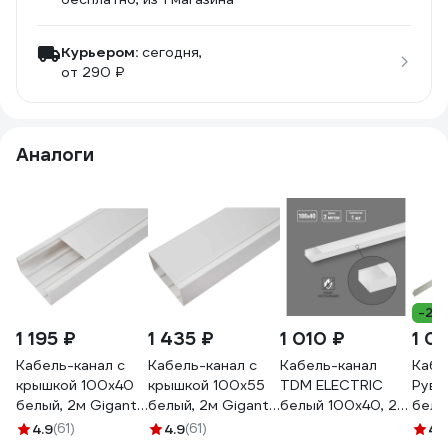
Курьером:
сегодня,
от 290 ₽
Аналоги
-25
1 195 ₽
1 435 ₽
1 010 ₽
1 01
Кабель-канал с
Кабель-канал с
Кабель-канал
Кабе
крышкой 100х40
крышкой 100x55
TDM ELECTRIC
Руви
белый, 2м Gigant
белый, 2м Gigant
белый 100х40, 2
белы
76004-2GI
76002-2GI
метра, упаковка 1
РКК-
4.9
(61)
4.9
(61)
4.
штука SQ0402-