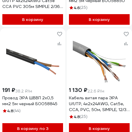
U/UTP 4x2x24AWG Cat5e
мм2 5м черный Б0058850
CCA PVC 305м SIMPLE 2/36
4.6
(25)
Б0044434
В корзину
В корзину
191 ₽
1 130 ₽
38.2 ₽/м
22.6 ₽/м
Провод ЭРА ШВВП 2x0,5
Кабель витая пара ЭРА
мм2 5м черный Б0058845
U/UTP, 4x2x24AWG, Cat5e,
CCA, PVC, 50м, SIMPLE, 12/3
4.8
(44)
Б0044438
4.8
(25)
В корзину по 3
В корзину