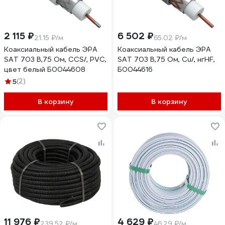
2 115 ₽
6 502 ₽
21.15 ₽/м
65.02 ₽/м
Коаксиальный кабель ЭРА
Коаксиальный кабель ЭРА
SAT 703 B,75 Ом, CCS/, PVC,
SAT 703 B,75 Ом, Cu/, нгHF,
цвет белый Б0044608
Б0044616
5
(2)
В корзину
В корзину
11 976 ₽
4 629 ₽
239.52 ₽/м
46.29 ₽/м