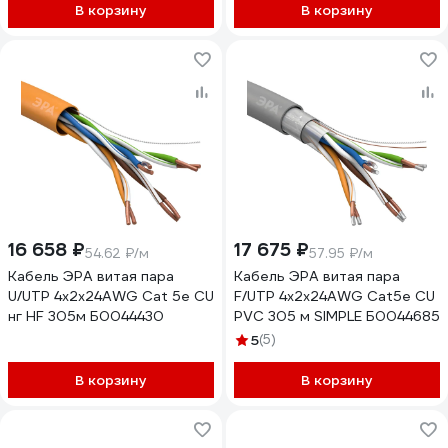
3х2,5мм2 50м Б0071493
В корзину
В корзину
16 658 ₽
17 675 ₽
54.62 ₽/м
57.95 ₽/м
Кабель ЭРА витая пара
Кабель ЭРА витая пара
U/UTP 4x2x24AWG Cat 5e CU
F/UTP 4x2x24AWG Cat5e CU
нг HF 305м Б0044430
PVC 305 м SIMPLE Б0044685
5
(5)
В корзину
В корзину