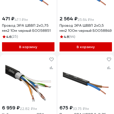
471 ₽
2 564 ₽
47.1 ₽/м
25.64 ₽/м
Провод ЭРА ШВВП 2x0,75
Провод ЭРА ШВВП 2x0,5
мм2 10м черный Б0058851
мм2 100м черный Б0058849
4.6
(25)
4.8
(44)
В корзину
В корзину
6 959 ₽
675 ₽
22.82 ₽/м
33.75 ₽/м