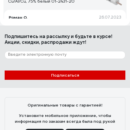
Cu/Al/Cu, 75% белый 01-2431-20
Роман О.
26.07.2023
цена/качество
Подпишитесь
на рассылку
и будьте в курсе!
Акции, скидки, распродажи ждут!
10 отзывов
Отзыв о кабеле КВК-В-2 PROCONNECT
2х0,50кв. мм /CCA/, /96/, 200м., белый 01-
4216
Андрей Ш.
01.12.2021
Подписаться
Низкая цена
Оригинальные товары с гарантией!
Установите мобильное приложение, чтобы
информация по заказам всегда была под рукой