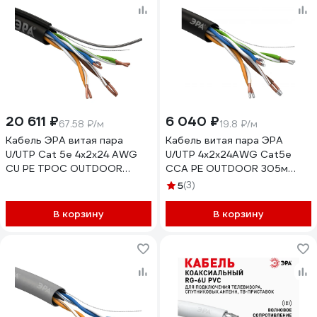
20 611 ₽
6 040 ₽
67.58 ₽/м
19.8 ₽/м
Кабель ЭРА витая пара
Кабель витая пара ЭРА
U/UTP Cat 5e 4x2x24 AWG
U/UTP 4x2x24AWG Cat5e
CU PE ТРОС OUTDOOR
CCA PE OUTDOOR 305м
305м Б0044432
SIMPLE Б0044436
5
(3)
В корзину
В корзину