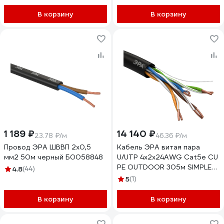
В корзину
В корзину
1 189 ₽
14 140 ₽
23.78 ₽/м
46.36 ₽/м
Провод ЭРА ШВВП 2x0,5
Кабель ЭРА витая пара
мм2 50м черный Б0058848
U/UTP 4x2x24AWG Cat5e CU
PE OUTDOOR 305м SIMPLE
4.8
(44)
Б0044427
5
(1)
В корзину
В корзину