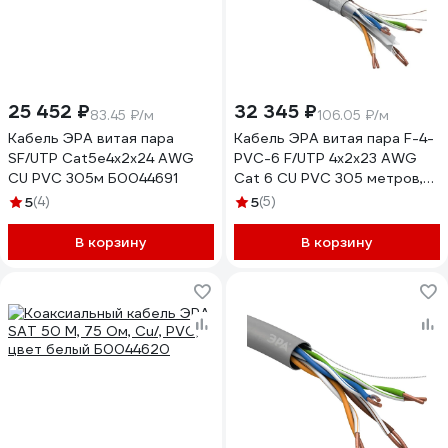
25 452 ₽
32 345 ₽
83.45 ₽/м
106.05 ₽/м
Кабель ЭРА витая пара
Кабель ЭРА витая пара F-4-
SF/UTP Cat5e4x2x24 AWG
PVC-6 F/UTP 4x2x23 AWG
CU PVC 305м Б0044691
Cat 6 CU PVC 305 метров,
Б0053026
5
(4)
5
(5)
В корзину
В корзину