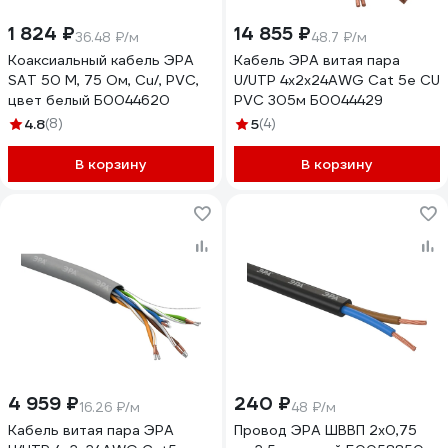
1 824 ₽
14 855 ₽
36.48 ₽/м
48.7 ₽/м
Коаксиальный кабель ЭРА
Кабель ЭРА витая пара
SAT 50 М, 75 Ом, Cu/, PVC,
U/UTP 4x2x24AWG Cat 5e CU
цвет белый Б0044620
PVC 305м Б0044429
4.8
(8)
5
(4)
В корзину
В корзину
4 959 ₽
240 ₽
16.26 ₽/м
48 ₽/м
Кабель витая пара ЭРА
Провод ЭРА ШВВП 2x0,75