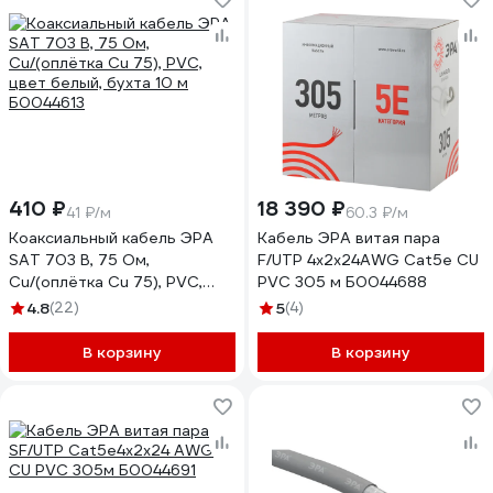
410 ₽
18 390 ₽
41 ₽/м
60.3 ₽/м
Коаксиальный кабель ЭРА
Кабель ЭРА витая пара
SAT 703 B, 75 Ом,
F/UTP 4x2x24AWG Cat5e CU
Cu/(оплётка Cu 75), PVC,
PVC 305 м Б0044688
цвет белый, бухта 10 м
4.8
(22)
5
(4)
Б0044613
В корзину
В корзину