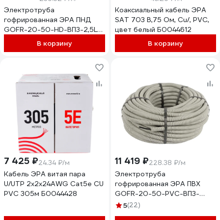
Электротруба
Коаксиальный кабель ЭРА
гофрированная ЭРА ПНД
SAT 703 B,75 Ом, Cu/, PVC,
GOFR-20-50-HD-ВП3-2,5LS-
цвет белый Б0044612
50 черная d 20 с кабелем
В корзину
В корзину
ВВГ-Пнг(А)-LS 3х2,5мм2 50м
Б0071498
7 425 ₽
11 419 ₽
24.34 ₽/м
228.38 ₽/м
Кабель ЭРА витая пара
Электротруба
U/UTP 2x2x24AWG Cat5e CU
гофрированная ЭРА ПВХ
PVC 305м Б0044428
GOFR-20-50-PVС-ВП3-
2,5LS-50 серая d 20 с
5
(22)
кабелем ВВГ-Пнг(А)-LS