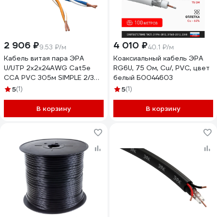
2 906 ₽
4 010 ₽
9.53 ₽/м
40.1 ₽/м
Кабель витая пара ЭРА
Коаксиальный кабель ЭРА
U/UTP 2x2x24AWG Cat5e
RG6U, 75 Ом, Cu/, PVC, цвет
CCA PVC 305м SIMPLE 2/30
белый Б0044603
Б0044433
5
(1)
5
(1)
В корзину
В корзину