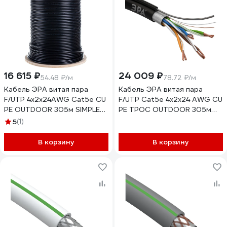
16 615 ₽
24 009 ₽
54.48 ₽/м
78.72 ₽/м
Кабель ЭРА витая пара
Кабель ЭРА витая пара
F/UTP 4x2x24AWG Cat5e CU
F/UTP Cat5e 4x2x24 AWG CU
PE OUTDOOR 305м SIMPLE
PE ТРОС OUTDOOR 305м
Б0044686
Б0044690
5
(1)
В корзину
В корзину