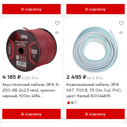
В корзину
В корзину
4 185 ₽
2 495 ₽
41.85 ₽/м
49.9 ₽/м
Акустический кабель ЭРА A-
Коаксиальный кабель ЭРА
250-RB 2х2,5 мм2, красно-
SAT 703 B, 75 Ом, Cu/, PVC,
черный, 100м, 4/84
цвет белый Б0044615
Б0048268
5
(1)
В корзину
В корзину