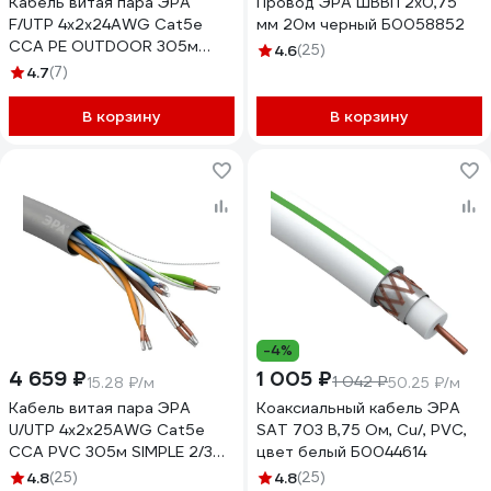
Кабель витая пара ЭРА
Провод ЭРА ШВВП 2x0,75
F/UTP 4x2x24AWG Cat5e
мм 20м черный Б0058852
CCA PE OUTDOOR 305м
4.6
(25)
SIMPLE Б0044441
4.7
(7)
В корзину
В корзину
-4%
4 659 ₽
1 005 ₽
1 042 ₽
15.28 ₽/м
50.25 ₽/м
Кабель витая пара ЭРА
Коаксиальный кабель ЭРА
U/UTP 4x2x25AWG Cat5e
SAT 703 B,75 Ом, Cu/, PVC,
CCA PVC 305м SIMPLE 2/30
цвет белый Б0044614
Б0044435
4.8
(25)
4.8
(25)