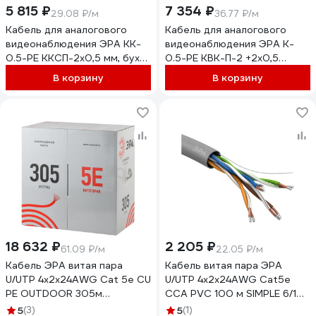
5 815 ₽
7 354 ₽
29.08 ₽/м
36.77 ₽/м
Кабель для аналогового
Кабель для аналогового
видеонаблюдения ЭРА KK-
видеонаблюдения ЭРА K-
0.5-PE ККСП-2x0,5 мм, бухта
0.5-PE КВК-П-2 +2x0,5
200 м, чёрный, Б0052741
мм.кв., бухта 200 м, чёрный,
В корзину
В корзину
Б0052733
18 632 ₽
2 205 ₽
61.09 ₽/м
22.05 ₽/м
Кабель ЭРА витая пара
Кабель витая пара ЭРА
U/UTP 4x2x24AWG Cat 5e CU
U/UTP 4x2x24AWG Cat5e
PE OUTDOOR 305м
CCA PVC 100 м SIMPLE 6/1
Б0044431
Б0044439
5
(3)
5
(1)