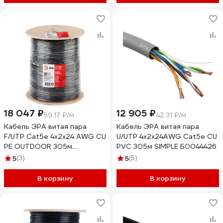
18 047 ₽
12 905 ₽
59.17 ₽/м
42.31 ₽/м
Кабель ЭРА витая пара
Кабель ЭРА витая пара
F/UTP Cat5e 4x2x24 AWG CU
U/UTP 4x2x24AWG Cat5e CU
PE OUTDOOR 305м
PVC 305м SIMPLE Б0044426
Б0044689
5
(3)
5
(5)
В корзину
В корзину