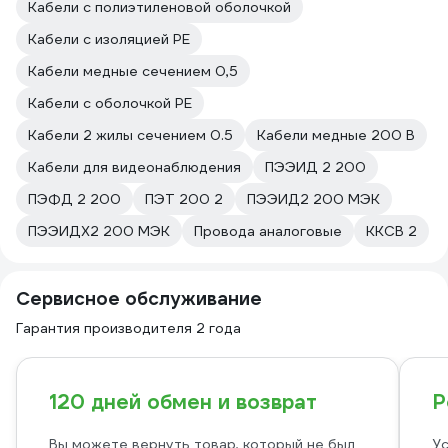
Кабели с полиэтиленовой оболочкой
Кабели с изоляцией PE
Кабели медные сечением 0,5
Кабели с оболочкой PE
Кабели 2 жилы сечением 0.5
Кабели медные 200 В
Кабели для видеонаблюдения
ПЭЭИД 2 200
ПЭФД 2 200
ПЭТ 200 2
ПЭЭИД2 200 МЭК
ПЭЭИДХ2 200 МЭК
Провода аналоговые
ККСВ 2
Сервисное обслуживание
Гарантия производителя 2 года
120 дней обмен и возврат
Р
Вы можете вернуть товар, который не был
Ус