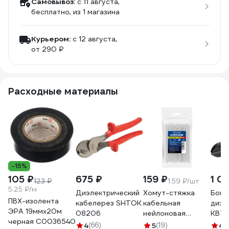
Самовывоз:
c 11 августа,
бесплатно
, из 1 магазина
Курьером:
c 12 августа,
от 290 ₽
Расходные материалы
-15%
105 ₽
675 ₽
159 ₽
1 0
123 ₽
1.59 ₽/шт
5.25 ₽/м
Диэлектрический
Хомут-стяжка
Боко
ПВХ-изолента
кабелерез SHTOK
кабельная
диэл
ЭРА 19ммх20м
08206
нейлоновая
КВТ 
черная C0036540
Safeline 2,5x160-
мм 1
4
(66)
5
(19)
4
(