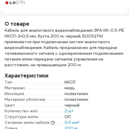
4.8
(275)
W-100, белая, 100
шт. 24831
О товаре
Кабель для аналогового видеонаблюдения ЭРА KK-0.5-PE
ККСП-2x0,5 мм, бухта 200 м, чёрный, Б0052741
применяется при подключении систем аналогового
видеонаблюдения. Кабель предназначен для передачи
телевизионного сигнала с одновременным подключением
питания и/или передачи сигналов управления на
расстояние, не превышающее 200 м.
Характеристики
Тип
ККСП
Материал
медь
Изоляция
полиэтилен
Материал оболочки
полиэтилен
Цвет
черный
Количество жил
2 шт
Структура жилы
ОП
Сечение жилы кабеля
0.5 мм²
Длина
200 м