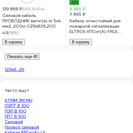
-12%
139 868 ₽
699.34 ₽/м
6 965 ₽
7 895 ₽
Силовой кабель
ПРОВОДНИК ввгнг(a)-ls 5x4
Кабель огнестойкий для
мм2, 200м OZ64631L200
пожарной сигнализации
ELTROS КПСнг(А)-FRLS
4.9
(185)
1x2х0,5, бухта 200м
КПСFRLS-010050-ELTROS-
В корзину
В корзину
MP
Показать еще 40
1
2
3
4
5
...
25
Часто ищут
КТММ 3М МН
ПЭПТ В 100
ПЭП В 100
ППТ В 100
Силовой
Провод силовой
Кабели ВВГнг(А)-LS