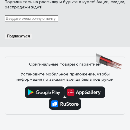
Подпишитесь
на рассылку
и будьте в курсе! Акции, скидки,
распродажи ждут!
Отзыв о кабеле REXANT SAT 703B 75 Ом,
Cu/Al/Cu, 75% белый 01-2431-20
26.07.2023
Роман О.
цена/качество
Подписаться
Оригинальные товары с гарантией!
10 отзывов
Установите мобильное приложение, чтобы
информация по заказам всегда была под рукой
Отзыв о кабеле КВК-В-2 PROCONNECT
2х0,50кв. мм /CCA/, /96/, 200м., белый 01-
4216
01.12.2021
Андрей Ш.
Низкая цена