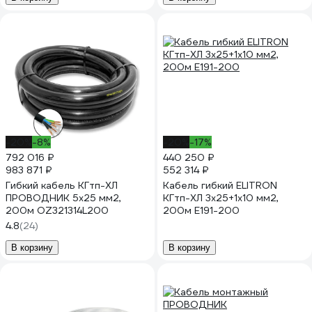
-20%
-8%
-20%
-17%
792 016 ₽
440 250 ₽
983 871 ₽
552 314 ₽
Гибкий кабель КГтп-ХЛ
Кабель гибкий ELITRON
ПРОВОДНИК 5x25 мм2,
КГтп-ХЛ 3х25+1х10 мм2,
200м OZ321314L200
200м E191-200
4.8
(24)
В корзину
В корзину