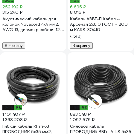
-20%
-16%
252 192 ₽
6 695 ₽
315 240 ₽
8 016 ₽
Акустический кабель для
Кабель АВВГ-П Кабель-
колонок Novacord 4x4 мм2,
Арсенал 2x6,0 ГОСТ - 200
AWG 13, диаметр кабеля 12.0
м KARS-30410
мм, оболочка PVC, 200м
4.5
(2)
Speaker 4x4 PVC 200
В корзину
В корзину
-20%
-8%
-19%
-5%
1 101 407 ₽
883 548 ₽
1 368 208 ₽
1 097 575 ₽
Гибкий кабель КГтп-ХЛ
Силовой кабель
ПРОВОДНИК 5x35 мм2,
ПРОВОДНИК ВВГнгA-LS 5x35