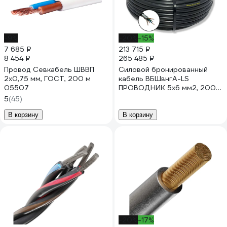
-9%
-20%
-15%
7 685 ₽
213 715 ₽
8 454 ₽
265 485 ₽
Провод Севкабель ШВВП
Силовой бронированный
2х0,75 мм, ГОСТ, 200 м
кабель ВБШвнгA-LS
05507
ПРОВОДНИК 5x6 мм2, 200м
OZ71774L200
5
(45)
В корзину
В корзину
-20%
-17%