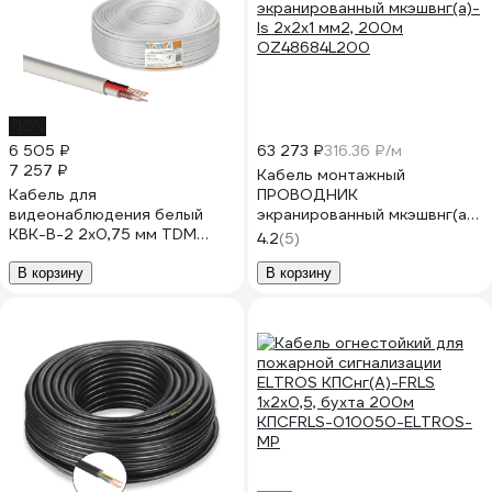
-10%
6 505 ₽
63 273 ₽
316.36 ₽/м
7 257 ₽
Кабель монтажный
Кабель для
ПРОВОДНИК
видеонаблюдения белый
экранированный мкэшвнг(a)-
КВК-В-2 2х0,75 мм TDM
ls 2x2х1 мм2, 200м
4.2
(5)
ELECTRIC 200 метров, для
OZ48684L200
внутренней прокладки,
В корзину
В корзину
серия "Народная" SQ0123-
0103