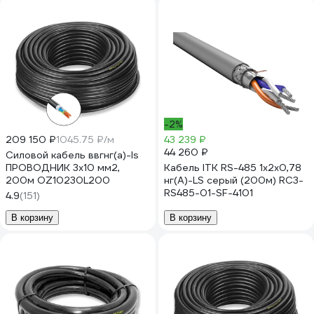
-2%
209 150 ₽
1045.75 ₽/м
43 239 ₽
44 260 ₽
Силовой кабель ввгнг(a)-ls
ПРОВОДНИК 3x10 мм2,
Кабель ITK RS-485 1x2х0,78
200м OZ10230L200
нг(А)-LS серый (200м) RC3-
RS485-01-SF-4101
4.9
(151)
В корзину
В корзину