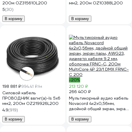
200м OZ315610L200
мм2, 200м OZ10388L200
5
(30)
В корзину
В корзину
-20%
198 881 ₽
994.41 ₽/м
213 120 ₽
266 400 ₽
Силовой кабель
ПРОВОДНИК ввгнг(a)-ls 5x6
Мультикорный аудио кабель
мм2, 200м OZ219926L200
Novacord 4x2х0,56мм,
двойной общий экран, экран
4.9
(919)
пары, AWG23, диаметр
кабеля 9.2 мм, оболочка
В корзину
В корзину
FRNC-C, 200м MultiCore 4P
23/1 DMX FRNC-C 200