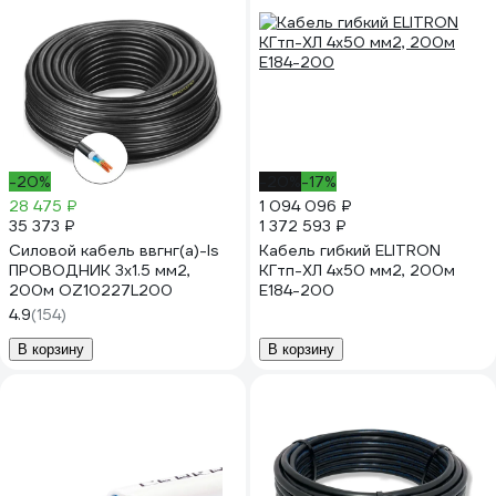
-20%
-20%
-17%
28 475 ₽
1 094 096 ₽
35 373 ₽
1 372 593 ₽
Силовой кабель ввгнг(a)-ls
Кабель гибкий ELITRON
ПРОВОДНИК 3x1.5 мм2,
КГтп-ХЛ 4x50 мм2, 200м
200м OZ10227L200
E184-200
4.9
(154)
В корзину
В корзину