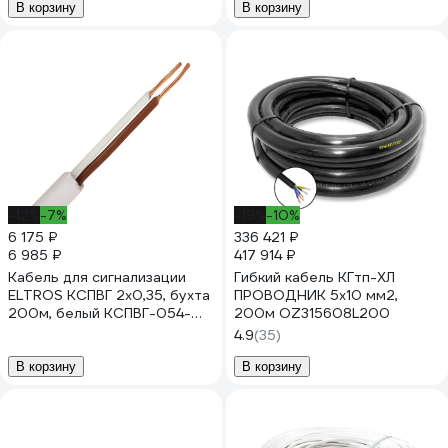
В корзину
В корзину
-12%
-7%
-19%
-10%
6 175 ₽
336 421 ₽
6 985 ₽
417 914 ₽
Кабель для сигнализации
Гибкий кабель КГтп-ХЛ
ELTROS КСПВГ 2x0,35, бухта
ПРОВОДНИК 5x10 мм2,
200м, белый КСПВГ-054-
200м OZ315608L200
ELTROS-MP
4.9
(35)
В корзину
В корзину