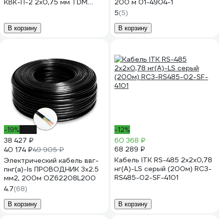
КВК-П-2 2х0,75 мм TDM
200 м 01-4904-1
ELECTRIC 200 метров, для
5
(5)
наружной прокладки, серия
"Народная" SQ0123-0104
В корзину
В корзину
-19%
-23%
-12%
38 427 ₽
60 368 ₽
68 289 ₽
40 174 ₽
49 905 ₽
Кабель ITK RS-485 2x2х0,78
Электрический кабель ввг-
нг(А)-LS серый (200м) RC3-
пнг(a)-ls ПРОВОДНИК 3x2.5
RS485-02-SF-4101
мм2, 200м OZ62208L200
4.7
(68)
В корзину
В корзину