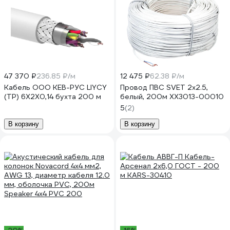
47 370 ₽
236.85 ₽/м
12 475 ₽
62.38 ₽/м
Кабель ООО КЕВ-РУС LIYCY
Провод ПВС SVET 2х2.5,
(TP) 6X2X0,14 бухта 200 м
белый, 200м XX3013-00010
5
(2)
В корзину
В корзину