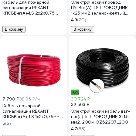
Кабель для пожарной
Электрический провод
сигнализации REXANT
ПУГВнг(А)-LS ПРОВОДНИК
КПСВВнг(А)-LS 2x2x0,75
1x25 мм2 зелено-желтый,
мм2, 200 м 01-4866
200м OZ249940L200
4.9
(20)
В корзину
В корзину
-6%
7 790 ₽
38.95 ₽/м
30 724 ₽
32 563 ₽
Кабель пожарной
сигнализации REXANT
Электрический кабель ввг-
КПСВВнг(А)-LS 1x2x0,75мм2,
пнг(a)-ls ПРОВОДНИК 3x1.5
200м 01-4861
мм2, 200м OZ62207L200
5
(2)
4.7
(68)