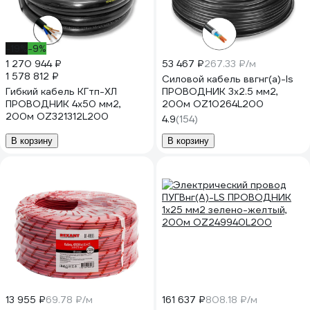
-19%
-9%
1 270 944 ₽
53 467 ₽
267.33 ₽/м
1 578 812 ₽
Силовой кабель ввгнг(a)-ls
Гибкий кабель КГтп-ХЛ
ПРОВОДНИК 3x2.5 мм2,
ПРОВОДНИК 4x50 мм2,
200м OZ10264L200
200м OZ321312L200
4.9
(154)
В корзину
В корзину
13 955 ₽
69.78 ₽/м
161 637 ₽
808.18 ₽/м