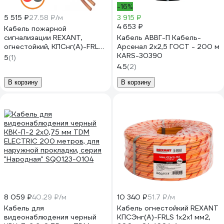
-16%
5 515 ₽
27.58 ₽/м
3 915 ₽
4 653 ₽
Кабель пожарной
сигнализации REXANT,
Кабель АВВГ-П Кабель-
огнестойкий, КПСнг(А)-FRLS
Арсенал 2x2,5 ГОСТ - 200 м
1x2x0,50мм2, 200 м 01-
KARS-30390
5
(1)
4902
4.5
(2)
В корзину
В корзину
8 059 ₽
40.29 ₽/м
10 340 ₽
51.7 ₽/м
Кабель для
Кабель огнестойкий REXANT
видеонаблюдения черный
КПСЭнг(А)-FRLS 1x2x1 мм2,