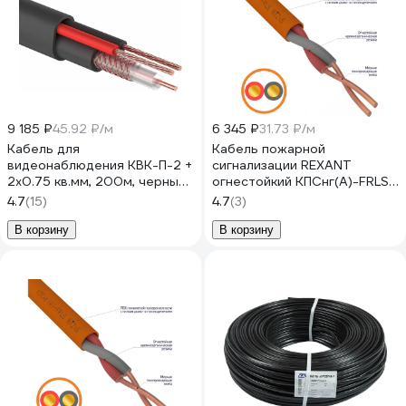
9 185 ₽
45.92 ₽/м
6 345 ₽
31.73 ₽/м
Кабель для
Кабель пожарной
видеонаблюдения КВК-П-2 +
сигнализации REXANT
2х0.75 кв.мм, 200м, черный
огнестойкий КПСнг(А)-FRLS
REXANT OUTDOOR 01-4105
1х2х0,75мм2, 200м 01-4903
4.7
(15)
4.7
(3)
В корзину
В корзину