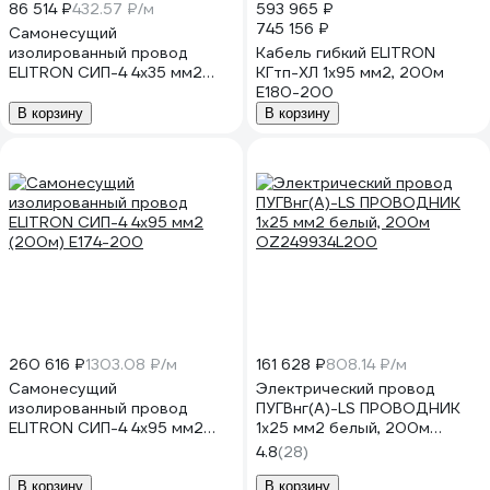
86 514 ₽
432.57 ₽/м
593 965 ₽
745 156 ₽
Cамонесущий
изолированный провод
Кабель гибкий ELITRON
ELITRON СИП-4 4x35 мм2
КГтп-ХЛ 1x95 мм2, 200м
(200м) E171-200
E180-200
В корзину
В корзину
260 616 ₽
1303.08 ₽/м
161 628 ₽
808.14 ₽/м
Cамонесущий
Электрический провод
изолированный провод
ПУГВнг(А)-LS ПРОВОДНИК
ELITRON СИП-4 4x95 мм2
1x25 мм2 белый, 200м
(200м) E174-200
OZ249934L200
4.8
(28)
В корзину
В корзину