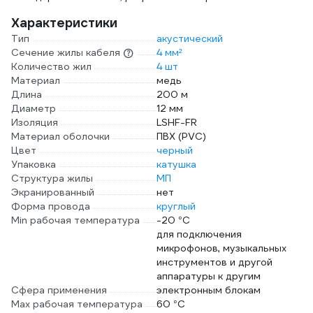
Характеристики
Тип
акустический
Сечение жилы кабеля
4 мм²
Количество жил
4 шт
Материал
медь
Длина
200 м
Диаметр
12 мм
Изоляция
LSHF-FR
Материал оболочки
ПВХ (PVC)
Цвет
черный
Упаковка
катушка
Структура жилы
МП
Экранированный
нет
Форма провода
круглый
Min рабочая температура
-20 °С
для подключения
микрофонов, музыкальных
инструментов и другой
аппаратуры к другим
Сфера применения
электронным блокам
Max рабочая температура
60 °С