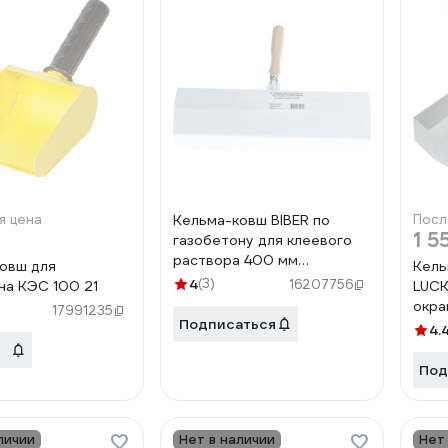
я цена
Кельма-ковш BIBER по
Посл
1 5
газобетону для клеевого
раствора 400 мм
овш для
Кель
тов-191941
4
(3)
16207756
на КЭС 100 21
LUCK
окра
17991235
Подписаться
4.
Под
личии
Нет в наличии
Нет