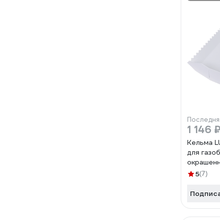
Последня
1 146 
Кельма 
для газо
окрашенн
1LG
5
(7)
Подпис