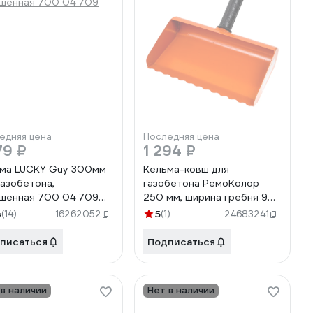
едняя цена
Последняя цена
79 ₽
1 294 ₽
ма LUCKY Guy 300мм
Кельма-ковш для
газобетона,
газобетона РемоКолор
шенная 700 04 709
250 мм, ширина гребня 9
мм, глубина 5 мм 28-5-025
4
(14)
5
(1)
16262052
24683241
писаться
Подписаться
 в наличии
Нет в наличии