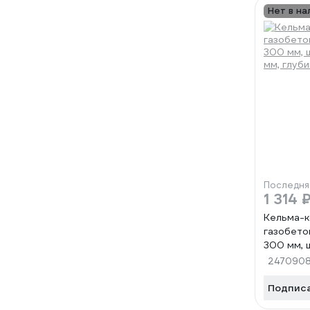
Нет в на
Последня
1 314 
Кельма-к
газобето
300 мм, 
мм, глуб
247090
Подпис