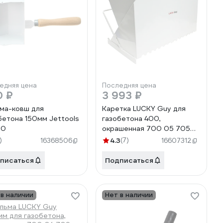
едняя цена
Последняя цена
0 ₽
3 993 ₽
ма-ковш для
Каретка LUCKY Guy для
бетона 150мм Jettools
газобетона 400,
50
окрашенная 700 05 705
1LG
)
4.3
(7)
16368506
16607312
писаться
Подписаться
 в наличии
Нет в наличии