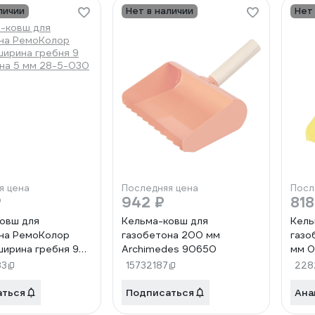
личии
Нет в наличии
Нет
я цена
Последняя цена
Посл
₽
942 ₽
818
овш для
Кельма-ковш для
Кель
на РемоКолор
газобетона 200 мм
газо
ширина гребня 9
Archimedes 90650
мм 0
ина 5 мм 28-5-030
83
15732187
228
аться
Подписаться
Ана