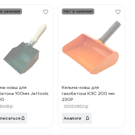
 в наличии
Нет в наличии
ма-ковш для
Кельма-ковш для
бетона 100мм Jettools
газобетона КЭС 200 мм
00
23ОР
68418
33050850
писаться
Аналоги