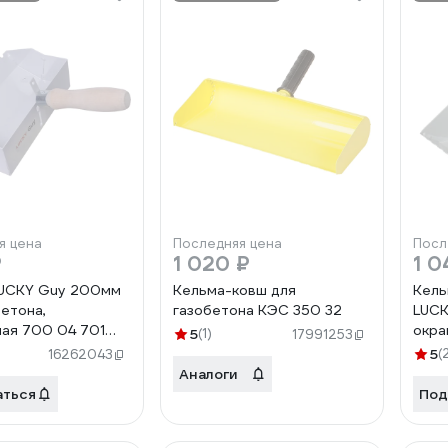
я цена
Последняя цена
Посл
₽
1 020 ₽
1 0
LUCKY Guy 200мм
Кельма-ковш для
Кель
бетона,
газобетона КЭС 350 32
LUCK
ая 700 04 701
окра
5
(1)
17991253
1LG
5
(
16262043
Аналоги
аться
Под