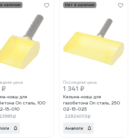
 в наличии
Нет в наличии
едняя цена
Последняя цена
 ₽
1 341 ₽
ма-ковш для
Кельма-ковш для
бетона On сталь, 100
газобетона On сталь, 250
2-15-010
02-15-025
23985
22824003
логи
Аналоги