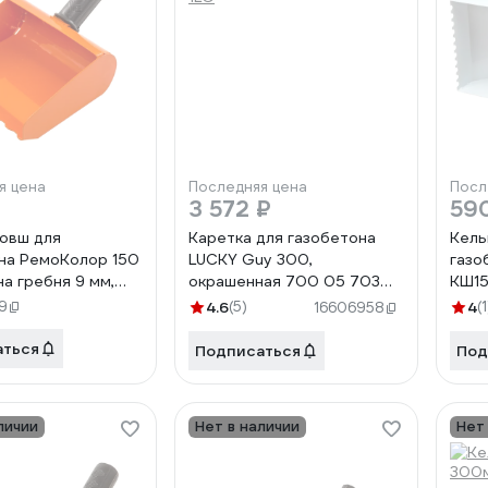
я цена
Последняя цена
Посл
3 572 ₽
59
овш для
Каретка для газобетона
Кель
на РемоКолор 150
LUCKY Guy 300,
газо
на гребня 9 мм,
окрашенная 700 05 703
КШ1
5 мм 28-5-015
1LG
9
4.6
(5)
4
(1
16606958
аться
Подписаться
Под
личии
Нет в наличии
Нет