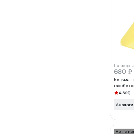
Последня
680 ₽
Кельма-к
газобето
4.6
(8)
Аналоги
Нет в на