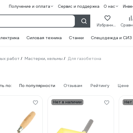
Получение и оплата
Сервис и поддержка
О нас
Инве
Избранное
лектрика
Силовая техника
Станки
Спецодежда и СИЗ
ных работ
Мастерки, кельмы
Для газобетона
/
/
ь по:
По популярности
Отзывам
Рейтингу
Цене
Нет в наличии
Нет