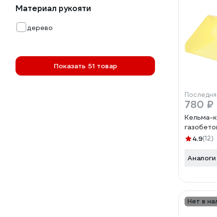
Материал рукояти
дерево
Показать 51 товар
Последня
780 ₽
Кельма-к
газобето
4.9
(12)
Аналоги
Нет в на