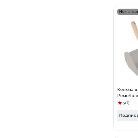
Нет в на
Кельма д
РемоКол
5
(1)
Подпис