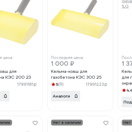
я цена
Последняя цена
Посл
1 000 ₽
1 3
овш для
Кельма-ковш для
Кель
на КЭС 200 23
газобетона КЭС 300 25
для 
окра
5
(9)
17991181
17991223
1LG
4.
Аналоги
Под
личии
Нет в наличии
Нет