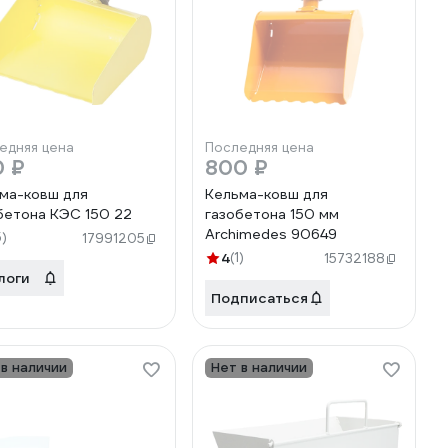
едняя цена
Последняя цена
0 ₽
800 ₽
ма-ковш для
Кельма-ковш для
бетона КЭС 150 22
газобетона 150 мм
Archimedes 90649
5)
17991205
4
(1)
15732188
логи
Подписаться
 в наличии
Нет в наличии