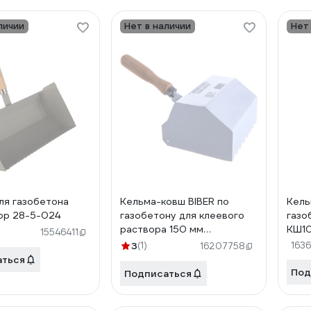
личии
Нет в наличии
Нет
ля газобетона
Кельма-ковш BIBER по
Кель
ор 28-5-024
газобетону для клеевого
газо
раствора 150 мм
КШ1
15546411
тов-191938
3
(1)
163
16207758
аться
Под
Подписаться