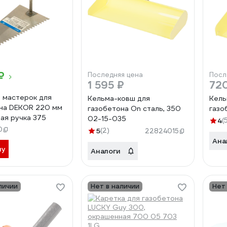
₽
Последняя цена
Посл
1 595 ₽
72
 мастерок для
Кельма-ковш для
Кель
на DEKOR 220 мм
газобетона On сталь, 350
газо
ая ручка 375
02-15-035
4
(
0
5
(2)
22824015
Ана
ну
Аналоги
личии
Нет в наличии
Нет