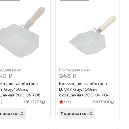
едняя цена
Последняя цена
40 ₽
948 ₽
ма для газобетона
Кельма для газобетона
Y Guy, 150мм,
LUCKY Guy, 100мм,
шенная 700 04 706
окрашенная 700 04 704
1LG
2)
5
(7)
16607786
16607000
писаться
Подписаться