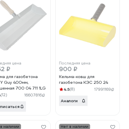
едняя цена
Последняя цена
52 ₽
900 ₽
ма для газобетона
Кельма-ковш для
Y Guy 400мм,
газобетона КЭС 250 24
шенная 700 04 711 1LG
4.5
(8)
17991169
4
(12)
16607816
Аналоги
писаться
 в наличии
Нет в наличии