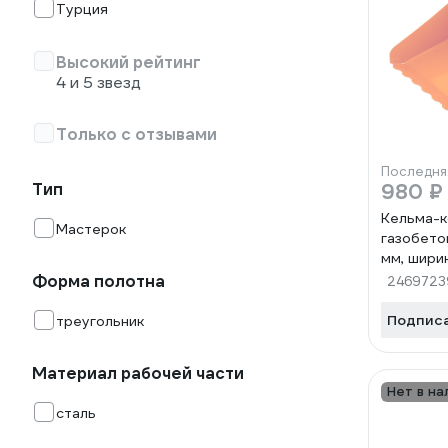
Турция
Высокий рейтинг
4 и 5 звезд
Только с отзывами
Последня
Тип
980 ₽
Кельма-к
Мастерок
газобето
мм, шири
глубина 
Форма полотна
2469723
Подпис
треугольник
Материал рабочей части
Нет в на
сталь