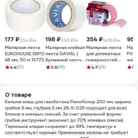
177 ₽
198 ₽
354 ₽
955
3.54 ₽/м
3.96 ₽/м
14.16 ₽/м
Малярная лента
Малярная клейкая
Малярная лента
Маля
EUROHOUSE ЕВРО
лента GAVIAL (
для деликатных
PVC 
48 мм, 50 м 15773
Бумажный скотч /
поверхностей
желт
КРЕПП )
IRFIX EXTRA 50
024
4.4
(10)
3.9
(39)
4.7
(29)
5
(
50ммх50м (
мм, 25 м, розовая
Краска и защита
Mr.SiL 30082
стен ) 317
О товаре
Кельма-ковш для газобетона РемоКолор 250 мм, ширина
гребня 9 мм, глубина 5 мм 28-5-025 подходит для всех
блоков и клеевых смесей. За счет уникальной формы
гребня инструмент экономит до 70% клеевых смесей.
Термошов кладки сохраняет до 99% температур и
соответствует нормам. Применение кельмы не требует