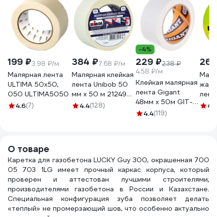
-4%
199 ₽
384 ₽
229 ₽
268
3.98 ₽/м
7.68 ₽/м
238 ₽
4.58 ₽/м
Малярная лента
Малярная клейкая
Маля
Клейкая малярная
ULTIMA 50x50,
лента Unibob 50
жаро
лента Gigant
050 ULTIMA5050
мм х 50 м 212496
лент
48мм x 50м GIT-
28139
100С
4.6
(7)
4.4
(128)
4.
25
4.4
(119)
водо
мм, 
3822
О товаре
Каретка для газобетона LUCKY Guy 300, окрашенная 700
05 703 1LG имеет прочный каркас корпуса, который
проверен и аттестован лучшими строителями,
производителями газобетона в России и Казахстане.
Специальная конфигурация зуба позволяет делать
«теплый» не промерзающий шов, что особенно актуально