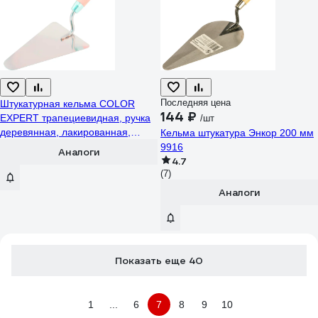
Последняя цена
Штукатурная кельма COLOR
144 ₽
EXPERT трапециевидная, ручка
/шт
деревянная, лакированная,
Кельма штукатура Энкор 200 мм
185мм 92160112
9916
Аналоги
4.7
(7)
Аналоги
Показать еще 40
1
...
6
7
8
9
10