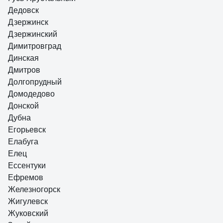
Дедовск
Дзержинск
Дзержинский
Димитровград
Динская
Дмитров
Долгопрудный
Домодедово
Донской
Дубна
Егорьевск
Елабуга
Елец
Ессентуки
Ефремов
Железногорск
Жигулевск
Жуковский