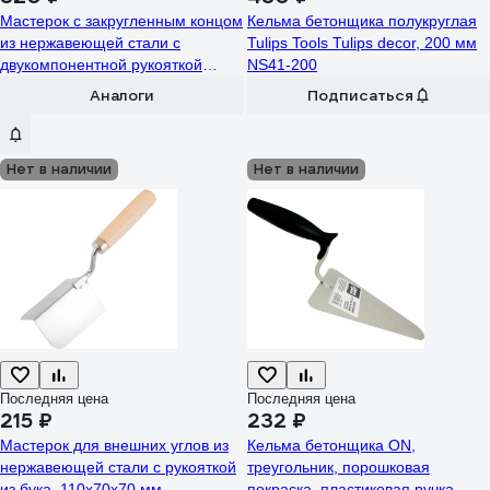
Мастерок с закругленным концом
Кельма бетонщика полукруглая
из нержавеющей стали с
Tulips Tools Tulips decor, 200 мм
двукомпонентной рукояткой
NS41-200
Кратон 160 мм 2 06 01 006
Аналоги
Подписаться
Нет в наличии
Нет в наличии
Последняя цена
Последняя цена
215 ₽
232 ₽
Мастерок для внешних углов из
Кельма бетонщика ON,
нержавеющей стали с рукояткой
треугольник, порошковая
из бука, 110x70x70 мм
покраска, пластиковая ручка,