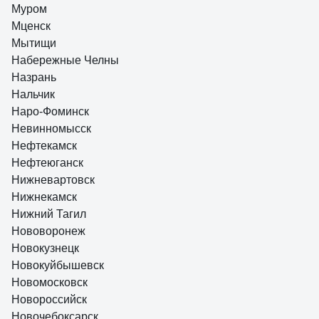
Муром
Мценск
Мытищи
Набережные Челны
Назрань
Нальчик
Наро-Фоминск
Невинномысск
Нефтекамск
Нефтеюганск
Нижневартовск
Нижнекамск
Нижний Тагил
Нововоронеж
Новокузнецк
Новокуйбышевск
Новомосковск
Новороссийск
Новочебоксарск