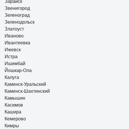
Зарайск
Звенигород
Зеленоград
Зеленодольск
Златоуст
Иваново
Ивантеевка
Ижевск
Истра
Ишимбай
Йошкар-Ола
Калуга
Каменск-Уральский
Каменск-Шахтинский
Камышин
Касимов
Кашира
Кемерово
Кимры