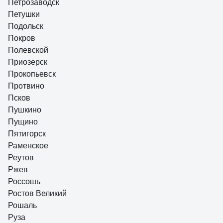
Петрозаводск
Петушки
Подольск
Покров
Полевской
Приозерск
Прокопьевск
Протвино
Псков
Пушкино
Пущино
Пятигорск
Раменское
Реутов
Ржев
Россошь
Ростов Великий
Рошаль
Руза