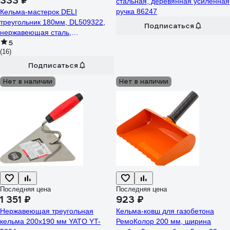
333 ₽
стальная, деревянная усиленная
ручка 86247
Кельма-мастерок DELI
треугольник 180мм, DL509322,
Подписаться
нержавеющая сталь,
5
прорезиненная рукоятка 179404
(16)
Подписаться
Нет в наличии
Нет в наличии
Последняя цена
Последняя цена
1 351 ₽
923 ₽
Нержавеющая треугольная
Кельма-ковш для газобетона
кельма 200х190 мм YATO YT-
РемоКолор 200 мм, ширина