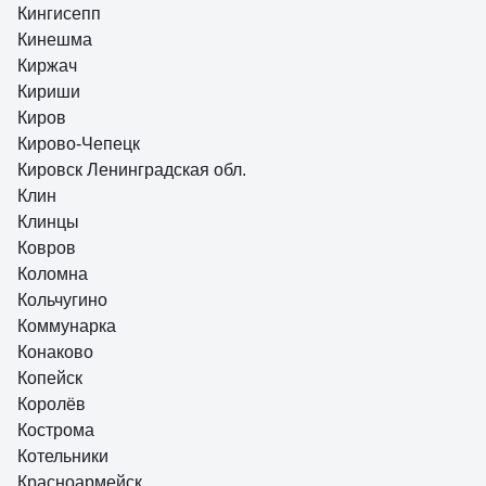
Кингисепп
Кинешма
Киржач
Кириши
Киров
Кирово-Чепецк
Кировск Ленинградская обл.
Клин
Клинцы
Ковров
Коломна
Кольчугино
Коммунарка
Конаково
Копейск
Королёв
Кострома
Котельники
Красноармейск