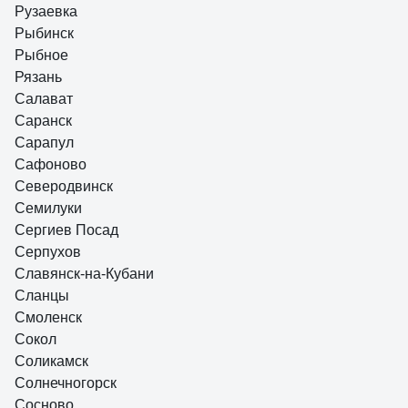
Рузаевка
Рыбинск
Рыбное
Рязань
Салават
Саранск
Сарапул
Сафоново
Северодвинск
Семилуки
Сергиев Посад
Серпухов
Славянск-на-Кубани
Сланцы
Смоленск
Сокол
Соликамск
Солнечногорск
Сосново