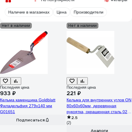
Наличие в магазинах
Цена
Производители
Нет в наличии
Нет в наличии
Последняя цена
Последняя цена
933 ₽
221 ₽
Кельма каменщика Goldblatt
Кельма для внутренних углов ON
Филадельфия 279x140 мм
80x60x60мм, деревянная
G01651
рукоятка, окрашенная сталь 02-
2.5
15-003
Подписаться
(2)
Аналоги