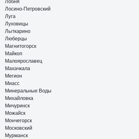
Лобня
Лосино-Петровский
Луга
Луховицы
Лыткарино
Люберцы
Магнитогорск
Майкоп
Малоярославец
Махачкала
Мегион
Миасс
Минеральные Воды
Михайловка
Мичуринск
Можайск
Мончегорск
Московский
Мурманск