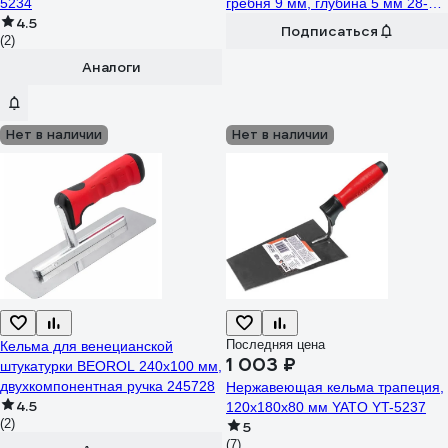
5234
гребня 9 мм, глубина 5 мм 28-5-
4.5
020
Подписаться
(2)
Аналоги
Нет в наличии
Нет в наличии
Последняя цена
Кельма для венецианской
1 003 ₽
штукатурки BEOROL 240x100 мм,
двухкомпонентная ручка 245728
Нержавеющая кельма трапеция,
4.5
120х180х80 мм YATO YT-5237
(2)
5
(7)