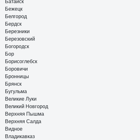
Батайск
Бежецк
Белгород
Бердск
Березники
Березовский
Богородск
Бор
Борисоглебск
Боровичи
Бронницы
Брянск
Бугульма
Великие Луки
Великий Новгород
Верхняя Пышма
Верхняя Салда
Видное
Владикавказ