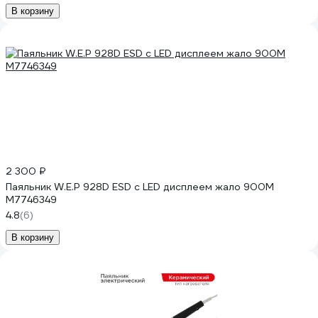
В корзину
2 300 ₽
Паяльник W.E.P 928D ESD c LED дисплеем жало 900М
М7746349
4.8
(6)
В корзину