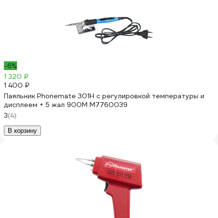
-6%
1 320 ₽
1 400 ₽
Паяльник Phonemate 301H с регулировкой температуры и
дисплеем + 5 жал 900М М7760039
3
(4)
В корзину