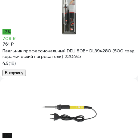
-7%
709 ₽
761 ₽
Паяльник профессиональный DELI 80Вт DL394280 (500 град,
керамический нагреватель) 220445
4.9
(18)
В корзину
-17%