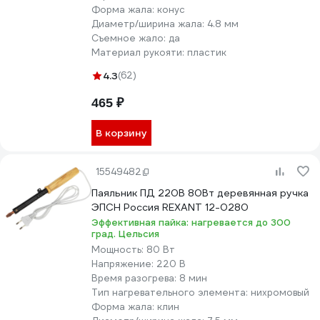
Форма жала:
конус
Диаметр/ширина жала:
4.8 мм
Съемное жало:
да
Материал рукояти:
пластик
4.3
(62)
465 ₽
В корзину
15549482
Паяльник ПД 220В 80Вт деревянная ручка
ЭПСН Россия REXANT 12-0280
Эффективная пайка: нагревается до 300
град. Цельсия
Мощность:
80 Вт
Напряжение:
220 В
Время разогрева:
8 мин
Тип нагревательного элемента:
нихромовый
Форма жала:
клин