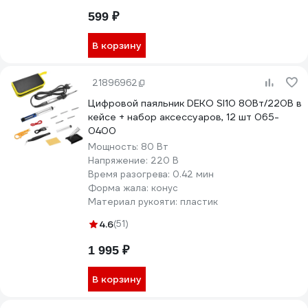
599 ₽
В корзину
21896962
Цифровой паяльник DEKO SI10 80Вт/220В в
кейсе + набор аксессуаров, 12 шт 065-
0400
Мощность:
80 Вт
Напряжение:
220 В
Время разогрева:
0.42 мин
Форма жала:
конус
Материал рукояти:
пластик
4.6
(51)
1 995 ₽
В корзину