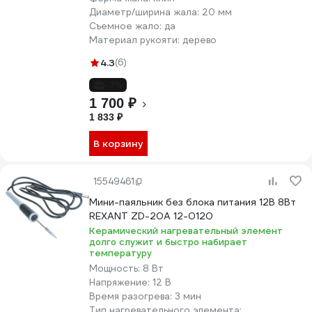
Диаметр/ширина жала:
20 мм
Съемное жало:
да
Материал рукояти:
дерево
4.3
(6)
-7%
1 700 ₽
1 833 ₽
В корзину
15549461
Мини-паяльник без блока питания 12В 8Вт
REXANT ZD-20A 12-0120
Керамический нагревательный элемент
долго служит и быстро набирает
температуру
Мощность:
8 Вт
Напряжение:
12 В
Время разогрева:
3 мин
Тип нагревательного элемента: