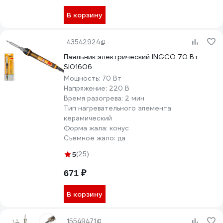
В корзину
43542924
Паяльник электрический INGCO 70 Вт
SI01606
Мощность:
70 Вт
Напряжение:
220 В
Время разогрева:
2 мин
Тип нагревательного элемента:
керамический
Форма жала:
конус
Съемное жало:
да
5
(25)
671 ₽
В корзину
15549471