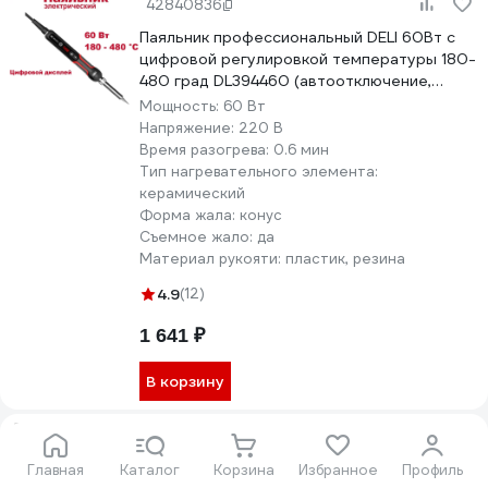
42840836
Паяльник профессиональный DELI 60Вт с
цифровой регулировкой температуры 180-
480 град DL394460 (автоотключение,
керамический нагреватель) 220446
Мощность:
60 Вт
Напряжение:
220 В
Время разогрева:
0.6 мин
Тип нагревательного элемента:
керамический
Форма жала:
конус
Съемное жало:
да
Материал рукояти:
пластик, резина
4.9
(12)
1 641 ₽
В корзину
15913890
Главная
Каталог
Корзина
Избранное
Профиль
Паяльник REXANT ПД 220 В 200 Вт