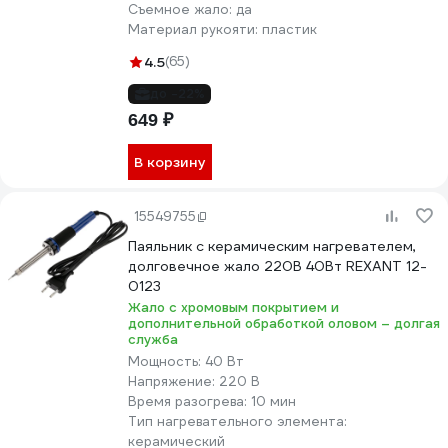
Съемное жало:
да
Материал рукояти:
пластик
4.5
(65)
до -22%
649 ₽
В корзину
15549755
Паяльник с керамическим нагревателем,
долговечное жало 220В 40Вт REXANT 12-
0123
Жало с хромовым покрытием и
дополнительной обработкой оловом – долгая
служба
Мощность:
40 Вт
Напряжение:
220 В
Время разогрева:
10 мин
Тип нагревательного элемента:
керамический