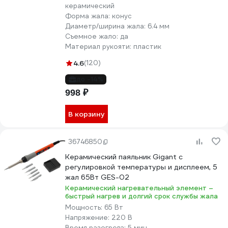
керамический
Форма жала:
конус
Диаметр/ширина жала:
6.4 мм
Съемное жало:
да
Материал рукояти:
пластик
4.6
(120)
до -14%
998 ₽
В корзину
36746850
Керамический паяльник Gigant с
регулировкой температуры и дисплеем, 5
жал 65Вт GES-02
Керамический нагревательный элемент –
быстрый нагрев и долгий срок службы жала
Мощность:
65 Вт
Напряжение:
220 В
Время разогрева:
5 мин