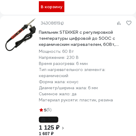
В корзину
34308619
Паяльник STEKKER с регулировкой
температуры цифровой до 500С с
керамическим нагревателем, 60Вт,
долговечное жало, 230В, PLE702-60, 49818
Мощность:
60 Вт
Напряжение:
230 В
Время разогрева:
6 мин
Тип нагревательного элемента:
керамический
Форма жала:
конус
Диаметр/ширина жала:
6 мм
Съемное жало:
да
Материал рукояти:
пластик, резина
5
(5)
-30%
1 125 ₽
1 607 ₽