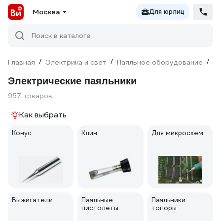
Москва
Для юрлиц
Поиск в каталоге
Главная
/
Электрика и свет
/
Паяльное оборудование
/
Па
Электрические паяльники
957 товаров
Как выбрать
Конус
Клин
Для микросхем
Выжигатели
Паяльные
Паяльники
пистолеты
топоры