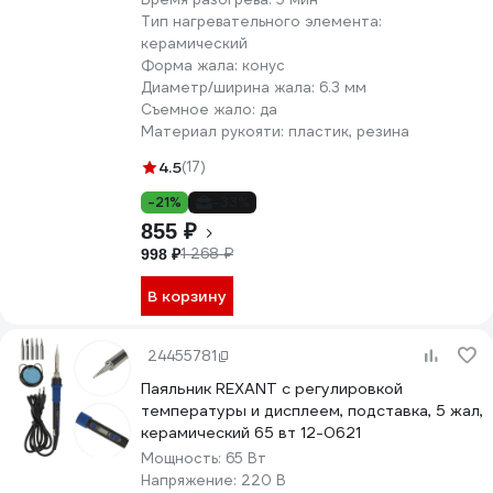
Тип нагревательного элемента:
керамический
Форма жала:
конус
Диаметр/ширина жала:
6.3 мм
Съемное жало:
да
Материал рукояти:
пластик, резина
4.5
(17)
-21%
-33%
855 ₽
1 268 ₽
998 ₽
В корзину
24455781
Паяльник REXANT с регулировкой
температуры и дисплеем, подставка, 5 жал,
керамический 65 вт 12-0621
Мощность:
65 Вт
Напряжение:
220 В