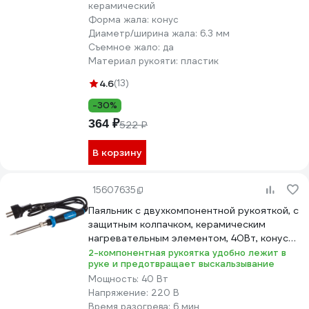
керамический
Форма жала:
конус
Диаметр/ширина жала:
6.3 мм
Съемное жало:
да
Материал рукояти:
пластик
4.6
(13)
-30%
364 ₽
522 ₽
В корзину
15607635
Паяльник с двухкомпонентной рукояткой, с
защитным колпачком, керамическим
нагревательным элементом, 40Вт, конус
Зубр ПРОФЕССИОНАЛ 55413-40
2-компонентная рукоятка удобно лежит в
руке и предотвращает выскальзывание
Мощность:
40 Вт
Напряжение:
220 В
Время разогрева:
6 мин