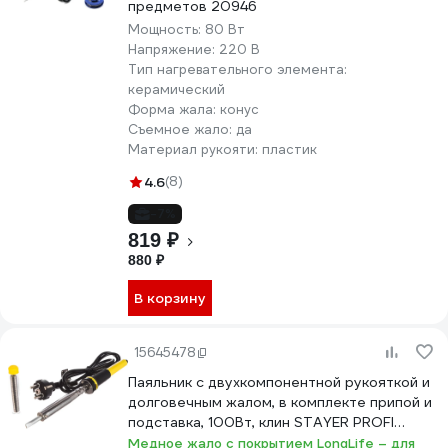
предметов 20946
Мощность:
80 Вт
Напряжение:
220 В
Тип нагревательного элемента:
керамический
Форма жала:
конус
Съемное жало:
да
Материал рукояти:
пластик
4.6
(8)
-7%
819 ₽
880 ₽
В корзину
15645478
Паяльник с двухкомпонентной рукояткой и
долговечным жалом, в комплекте припой и
подставка, 100Вт, клин STAYER PROFI
55300-100
Медное жало с покрытием LongLife – для