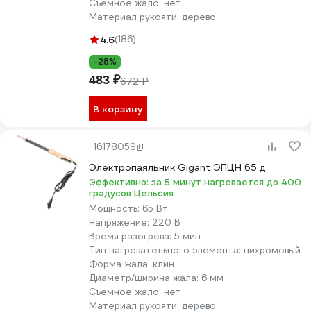
Съемное жало:
нет
Материал рукояти:
дерево
4.6
(186)
-28%
483 ₽
672 ₽
В корзину
16178059
Электропаяльник Gigant ЭПЦН 65 д
Эффективно: за 5 минут нагревается до 400
градусов Цельсия
Мощность:
65 Вт
Напряжение:
220 В
Время разогрева:
5 мин
Тип нагревательного элемента:
нихромовый
Форма жала:
клин
Диаметр/ширина жала:
6 мм
Съемное жало:
нет
Материал рукояти:
дерево