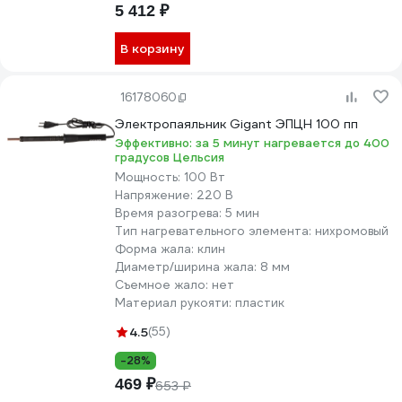
5 412 ₽
В корзину
16178060
Электропаяльник Gigant ЭПЦН 100 пп
Эффективно: за 5 минут нагревается до 400
градусов Цельсия
Мощность:
100 Вт
Напряжение:
220 В
Время разогрева:
5 мин
Тип нагревательного элемента:
нихромовый
Форма жала:
клин
Диаметр/ширина жала:
8 мм
Съемное жало:
нет
Материал рукояти:
пластик
4.5
(55)
-28%
469 ₽
653 ₽