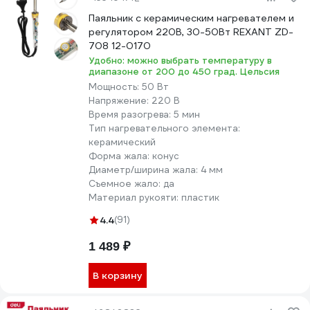
Паяльник с керамическим нагревателем и
регулятором 220В, 30-50Вт REXANT ZD-
708 12-0170
Удобно: можно выбрать температуру в
диапазоне от 200 до 450 град. Цельсия
Мощность:
50 Вт
Напряжение:
220 В
Время разогрева:
5 мин
Тип нагревательного элемента:
керамический
Форма жала:
конус
Диаметр/ширина жала:
4 мм
Съемное жало:
да
Материал рукояти:
пластик
4.4
(91)
1 489 ₽
В корзину