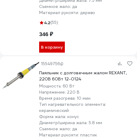
Диаметр/ширина жала:
7.5 мм
Съемное жало:
да
Материал рукояти:
дерево
4.2
(55)
346 ₽
В корзину
15549756
Паяльник с долговечным жалом REXANT,
220В 60Вт 12-0124
Мощность:
60 Вт
Напряжение:
220 В
Время разогрева:
10 мин
Тип нагревательного элемента:
керамический
Форма жала:
конус
Диаметр/ширина жала:
5.8 мм
Съемное жало:
да
Материал рукояти:
пластик