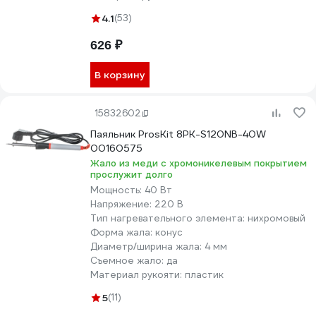
4.1
(53)
626 ₽
В корзину
15832602
Паяльник ProsKit 8PK-S120NB-40W
00160575
Жало из меди с хромоникелевым покрытием
прослужит долго
Мощность:
40 Вт
Напряжение:
220 В
Тип нагревательного элемента:
нихромовый
Форма жала:
конус
Диаметр/ширина жала:
4 мм
Съемное жало:
да
Материал рукояти:
пластик
5
(11)