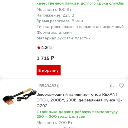
качественной пайки и долгого срока службы
Мощность:
100 Вт
Напряжение:
220 В
Время разогрева:
8 мин
Тип нагревательного элемента:
нихромовый
Форма жала:
клин
Материал рукояти:
пластик
4.2
(19)
1 715 ₽
В корзину
15549483
Высокомощный паяльник-топор REXANT
ЭПСН, 200Вт, 230В, деревянная ручка 12-
0292
Стабильно держит рабочую температуру
250 – 300 град. Цельсия
Мощность:
200 Вт