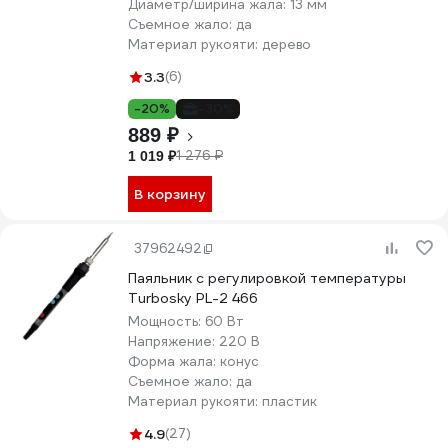
Диаметр/ширина жала:
13 мм
Съемное жало:
да
Материал рукояти:
дерево
3.3
(6)
-20%
-30%
889 ₽
1 276 ₽
1 019 ₽
В корзину
37962492
Паяльник с регулировкой температуры
Turbosky PL-2 466
Мощность:
60 Вт
Напряжение:
220 В
Форма жала:
конус
Съемное жало:
да
Материал рукояти:
пластик
4.9
(27)