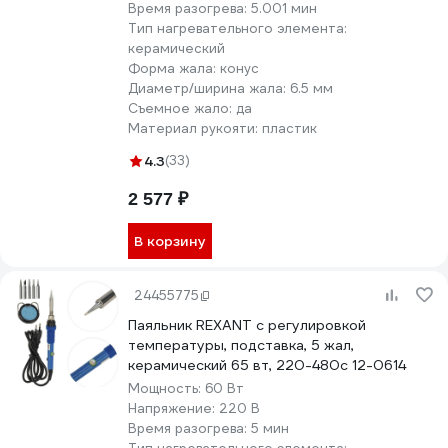
Время разогрева:
5.001 мин
Тип нагревательного элемента:
керамический
Форма жала:
конус
Диаметр/ширина жала:
6.5 мм
Съемное жало:
да
Материал рукояти:
пластик
4.3
(33)
2 577 ₽
В корзину
24455775
Паяльник REXANT с регулировкой
температуры, подставка, 5 жал,
керамический 65 вт, 220-480c 12-0614
Мощность:
60 Вт
Напряжение:
220 В
Время разогрева:
5 мин