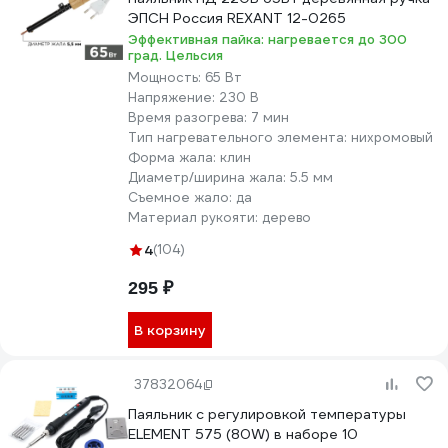
ЭПСН Россия REXANT 12-0265
Эффективная пайка: нагревается до 300
град. Цельсия
Мощность:
65 Вт
Напряжение:
230 В
Время разогрева:
7 мин
Тип нагревательного элемента:
нихромовый
Форма жала:
клин
Диаметр/ширина жала:
5.5 мм
Съемное жало:
да
Материал рукояти:
дерево
4
(104)
295 ₽
В корзину
37832064
Паяльник с регулировкой температуры
ELEMENT 575 (80W) в наборе 10