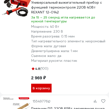
Универсальный выжигательный прибор с
функцией термоконтроля 220В 40Вт
REXANT 12-0142
За 15 – 25 секунд игла нагревается до
нужной температуры
Мощность:
40 Вт
Напряжение:
230 В
Время разогрева:
0.15 мин
Тип нагревательного элемента:
нихромовый
Форма жала:
дуговая
Диаметр/ширина жала:
1 мм
Съемное жало:
да
Материал рукояти:
пластик
4.8
(100)
2 969 ₽
В корзину
15549776
Паяльник ПД 220В 65Вт деревянная ручка