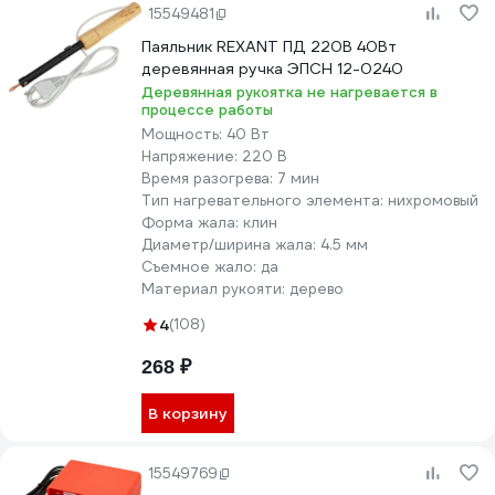
15549481
Паяльник REXANT ПД 220В 40Вт
деревянная ручка ЭПСН 12-0240
Деревянная рукоятка не нагревается в
процессе работы
Мощность:
40 Вт
Напряжение:
220 В
Время разогрева:
7 мин
Тип нагревательного элемента:
нихромовый
Форма жала:
клин
Диаметр/ширина жала:
4.5 мм
Съемное жало:
да
Материал рукояти:
дерево
4
(108)
268 ₽
В корзину
15549769