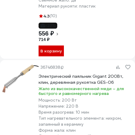
Съемное жало:
да
Материал рукояти:
пластик
4.3
(10)
-22%
556 ₽
714 ₽
В корзину
36746838
Электрический паяльник Gigant 200Вт,
клин, деревянная рукоятка GES-06
Жало из высококачественной меди – для
быстрого и равномерного нагрева
Мощность:
200 Вт
Напряжение:
220 В
Время разогрева:
10 мин
Тип нагревательного элемента:
нихром,
запаянный в керамику
Форма жала:
клин