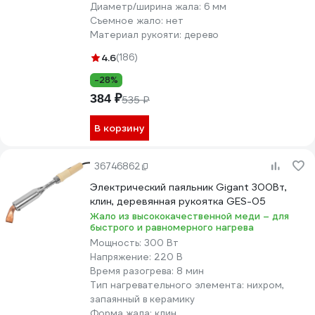
Диаметр/ширина жала:
6 мм
Съемное жало:
нет
Материал рукояти:
дерево
4.6
(186)
-28%
384 ₽
535 ₽
В корзину
36746862
Электрический паяльник Gigant 300Вт,
клин, деревянная рукоятка GES-05
Жало из высококачественной меди – для
быстрого и равномерного нагрева
Мощность:
300 Вт
Напряжение:
220 В
Время разогрева:
8 мин
Тип нагревательного элемента:
нихром,
запаянный в керамику
Форма жала:
клин