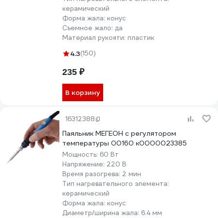
керамический
Форма жала:
конус
Съемное жало:
да
Материал рукояти:
пластик
4.3
(150)
235 ₽
В корзину
16312388
Паяльник МЕГЕОН с регулятором
температуры 00160 к0000023385
Мощность:
60 Вт
Напряжение:
220 В
Время разогрева:
2 мин
Тип нагревательного элемента:
керамический
Форма жала:
конус
Диаметр/ширина жала:
6.4 мм