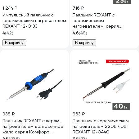
1 244 ₽
716 ₽
Импульсный паяльник с
Паяльник REXANT с
керамическим нагревателем
керамическим
REXANT 12-0133
нагревателем, серия
Комфорт, 25 Вт 12-0121-1
4
(42)
4.6
(48)
В корзину
В корзину
938 ₽
963 ₽
Паяльник REXANT с керам.
Паяльник с керамическим
нагревателем долговечное
нагревателем 220В 40Вт
жало серия Комфорт
REXANT 12-0440
220В/40 Вт 12-0123-1
4.5
(238)
3.5
(23)