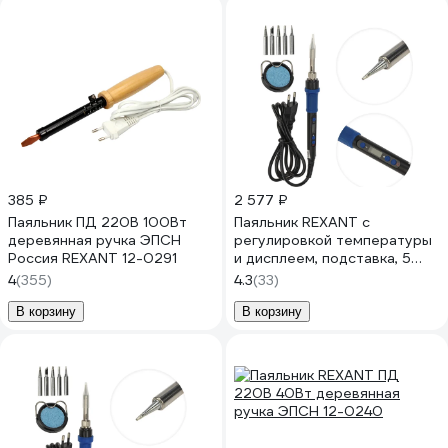
385 ₽
2 577 ₽
Паяльник ПД 220В 100Вт
Паяльник REXANT с
деревянная ручка ЭПСН
регулировкой температуры
Россия REXANT 12-0291
и дисплеем, подставка, 5
жал, керамический 65 вт 12-
4
(355)
4.3
(33)
0621
В корзину
В корзину