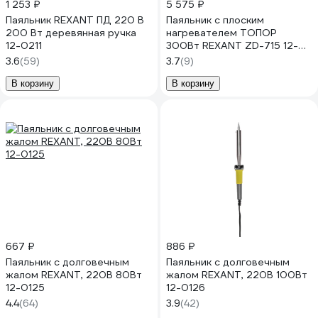
1 253 ₽
5 575 ₽
Паяльник REXANT ПД 220 В
Паяльник с плоским
200 Вт деревянная ручка
нагревателем ТОПОР
12-0211
300Вт REXANT ZD-715 12-
0188
3.6
(59)
3.7
(9)
В корзину
В корзину
667 ₽
886 ₽
Паяльник с долговечным
Паяльник с долговечным
жалом REXANT, 220В 80Вт
жалом REXANT, 220В 100Вт
12-0125
12-0126
4.4
(64)
3.9
(42)