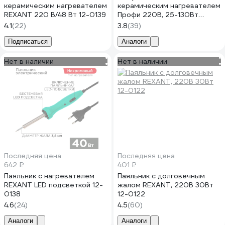
керамическим нагревателем
керамическим нагревателем
REXANT 220 В/48 Вт 12-0139
Профи 220В, 25-130Вт
REXANT ZD-723N 12-0162-1
4.1
(22)
3.8
(39)
Подписаться
Аналоги
Нет в наличии
Нет в наличии
Последняя цена
Последняя цена
642 ₽
401 ₽
Паяльник с нагревателем
Паяльник с долговечным
REXANT LED подсветкой 12-
жалом REXANT, 220В 30Вт
0138
12-0122
4.6
(24)
4.5
(60)
Аналоги
Аналоги