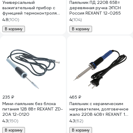
Универсальный
Паяльник ПД 220В 65Вт
выжигательный прибор с
деревянная ручка ЭПСН
функцией термоконтроля
Россия REXANT 12-0265
220В 40Вт REXANT 12-0142
4.8
(100)
4
(104)
В корзину
В корзину
235 ₽
465 ₽
Мини-паяльник без блока
Паяльник с керамическим
питания 12В 8Вт REXANT ZD-
нагревателем, долговечное
20A 12-0120
жало 220В 40Вт REXANT 12-
0123
4.3
(150)
4.3
(62)
В корзину
В корзину