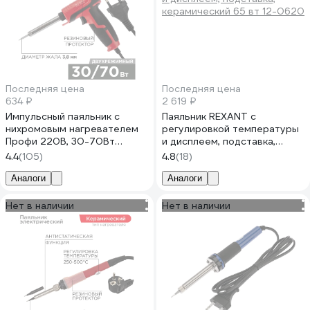
Последняя цена
Последняя цена
634 ₽
2 619 ₽
Импульсный паяльник с
Паяльник REXANT с
нихромовым нагревателем
регулировкой температуры
Профи 220В, 30-70Вт
и дисплеем, подставка,
REXANT ZD-722B 12-0161-1
керамический 65 вт 12-0620
4.4
(105)
4.8
(18)
Аналоги
Аналоги
Нет в наличии
Нет в наличии