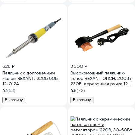
626 ₽
3 300 ₽
Паяльник с долговечным
Высокомощный паяльник-
жалом REXANT, 220В 60Вт
топор REXANT ЭПСН, 200Вт,
12-0124
230В, деревянная ручка 12-
0292
4.1
(53)
4.8
(72)
В корзину
В корзину