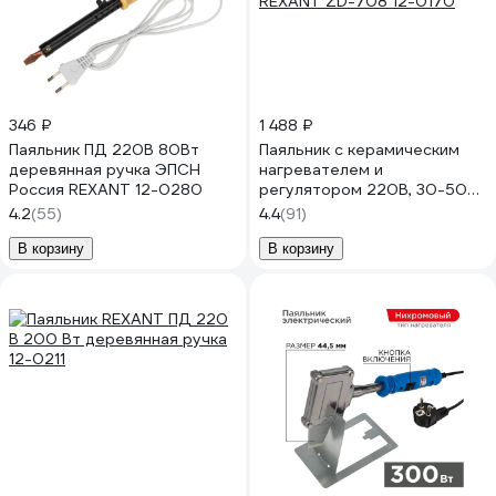
346 ₽
1 488 ₽
Паяльник ПД 220В 80Вт
Паяльник с керамическим
деревянная ручка ЭПСН
нагревателем и
Россия REXANT 12-0280
регулятором 220В, 30-50Вт
REXANT ZD-708 12-0170
4.2
(55)
4.4
(91)
В корзину
В корзину