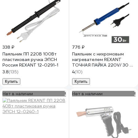
338 ₽
776 ₽
Паяльник ПП 220В 100Вт
Паяльник с нихромовым
пластиковая ручка ЭПСН
нагревателем REXANT
Россия REXANT 12-0291-1
ТОЧНАЯ ПАЙКА 220V/ 30 Вт
12-0130
3.8
(135)
4
(10)
Купить
Купить
Нет в наличии
Нет в наличии