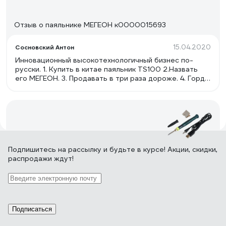
Отзыв о паяльнике МЕГЕОН к0000015693
15.04.2020
Сосновский Антон
Инновационный высокотехнологичный бизнес по-
русски. 1. Купить в китае паяльник TS100 2.Назвать
его МЕГЕОН. 3. Продавать в три раза дороже. 4. Гордо
писать: &quot;Родина бренда - Россия&quot;
190 отзывов
Подпишитесь
на рассылку
и будьте в курсе! Акции, скидки,
распродажи ждут!
Отзыв о паяльнике REXANT ZD-20U
USB/5V/8Вт 12-0180
27.02.2021
Павел Б.
Подписаться
компактный, быстро нагревается 20-30 секунд