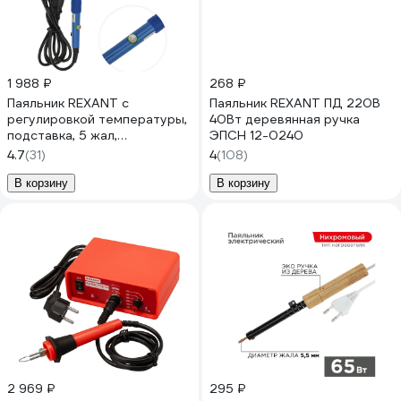
1 988 ₽
268 ₽
Паяльник REXANT с
Паяльник REXANT ПД 220В
регулировкой температуры,
40Вт деревянная ручка
подставка, 5 жал,
ЭПСН 12-0240
керамический 65 вт, 220-
4.7
(31)
4
(108)
480c 12-0614
В корзину
В корзину
2 969 ₽
295 ₽