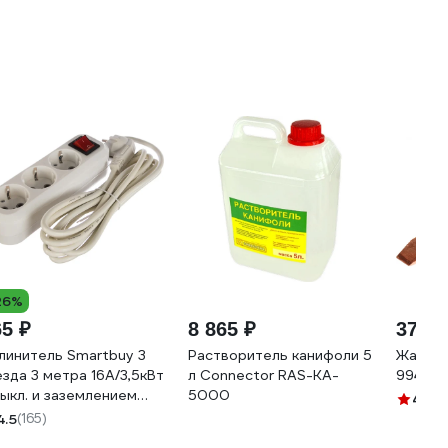
26%
65 ₽
8 865 ₽
370 ₽
линитель Smartbuy 3
Растворитель канифоли 5
Жало м
езда 3 метра 16А/3,5кВт
л Connector RAS-KA-
9945
выкл. и заземлением
5000
4.3
(6
С 3х1,0 SBE-16-3-03-
4.5
(165)