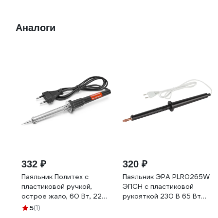
Аналоги
332 ₽
320 ₽
Паяльник Политех с
Паяльник ЭРА PLR0265W
пластиковой ручкой,
ЭПСН с пластиковой
острое жало, 60 Вт, 220
рукояткой 230 В 65 Вт
В, 9054426
Б0063031
5
(1)