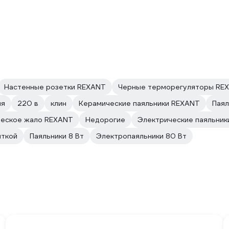
Настенные розетки REXANT
Черные терморегуляторы RE
ия
220 в
клин
Керамические паяльники REXANT
Паял
еское жало REXANT
Недорогие
Электрические паяльник
яткой
Паяльники 8 Вт
Электропаяльники 80 Вт