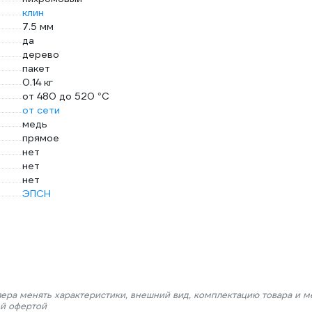
клин
7.5 мм
да
дерево
пакет
0.14 кг
от 480 до 520 °С
от сети
медь
прямое
нет
нет
нет
ЭПСН
лера менять характеристики, внешний вид, комплектацию товара и м
ой офертой