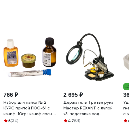
-
766 ₽
2 695 ₽
3
Набор для пайки № 2
Держатель Третья рука
Уд
КУРС припой ПОС-61 с
Мастер REXANT с лупой
гн
каниф. 10гр.; каниф.сосн.
х3, подставка под
с 
20гр.; кислота паял. 30мл;
паяльник, LED-подсветка,
ПВ
5
(22)
4.7
(61)
флюс СКФ 30мл 60622
стенд для припоя 12-
ZS