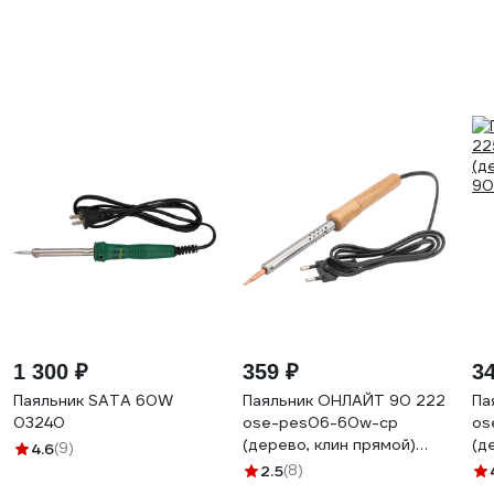
1 300 ₽
359 ₽
3
Паяльник SATA 60W
Паяльник ОНЛАЙТ 90 222
Па
03240
ose-pes06-60w-cp
os
(дерево, клин прямой)
(д
4.6
(9)
90222
90
2.5
(8)