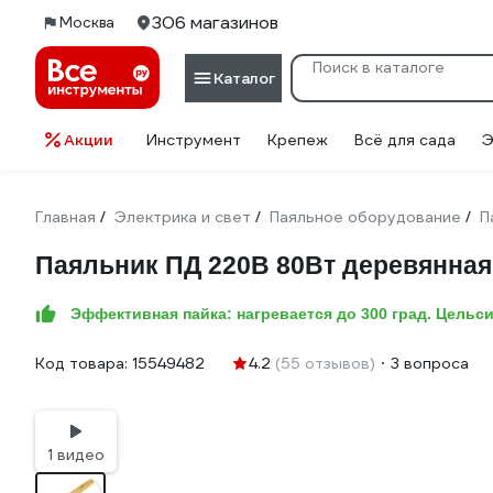
306 магазинов
Москва
Каталог
Акции
Инструмент
Крепеж
Всё для сада
Э
Главная
Электрика и свет
Паяльное оборудование
П
/
/
/
Паяльник ПД 220В 80Вт деревянная
Эффективная пайка: нагревается до 300 град. Цельс
Код товара:
15549482
4.2
(55 отзывов)
3 вопроса
1 видео