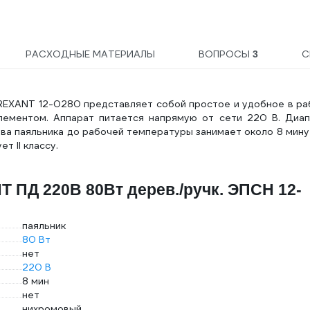
0258
РАСХОДНЫЕ МАТЕРИАЛЫ
ВОПРОСЫ
С
3
REXANT 12-0280 представляет собой простое и удобное в ра
лементом. Аппарат питается напрямую от сети 220 В. Диап
ва паяльника до рабочей температуры занимает около 8 мину
 II классу.
 ПД 220В 80Вт дерев./ручк. ЭПСН 12-
паяльник
80 Вт
нет
220 В
8 мин
нет
нихромовый