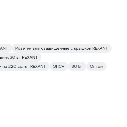
XANT
Розетки влагозащищенные с крышкой REXANT
ьник 30 вт REXANT
и на 220 вольт REXANT
ЭПСН
80 Вт
Оптом