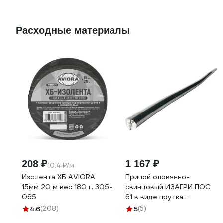
Расходные материалы
208 ₽
1 167 ₽
10.4 ₽/м
Изолента ХБ AVIORA
Припой оловянно-
15мм 20 м вес 180 г. 305-
свинцовый ИЗАГРИ ПОС
065
61 в виде прутка
(400x8.0) мм, 175 г
4.6
(208)
5
(5)
НФ-00002015