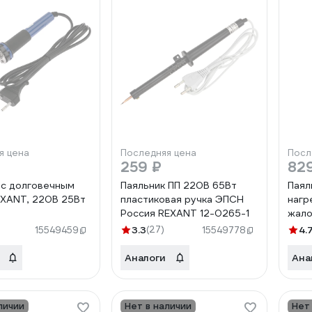
я цена
Последняя цена
Посл
259 ₽
82
 с долговечным
Паяльник ПП 220В 65Вт
Паял
XANT, 220В 25Вт
пластиковая ручка ЭПСН
нагр
Россия REXANT 12-0265-1
жало
220В
3.3
(27)
4.
15549459
15549778
Аналоги
Ана
личии
Нет в наличии
Нет