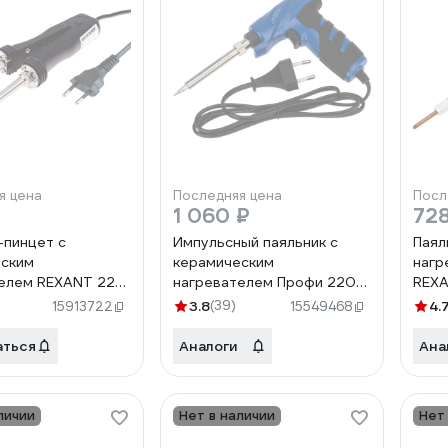
я цена
Последняя цена
Посл
1 060 ₽
728
-пинцет с
Импульсный паяльник с
Паял
еским
керамическим
нагр
телем REXANT 220
нагревателем Профи 220В,
REXA
2-0139
25-130Вт REXANT ZD-723N
3.8
(39)
4.
15913722
15549468
12-0162-1
аться
Аналоги
Ана
личии
Нет в наличии
Нет