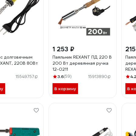
1 253 ₽
215
 с долговечным
Паяльник REXANT ПД 220 В
Паял
XANT, 220В 80Вт
200 Вт деревянная ручка
дере
12-0211
REXA
3.6
(59)
4.
15549757
15913890
ну
В корзину
В к