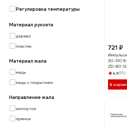
Регулировка температуры
Материал рукояти
дерево
пластик
721 ₽
Импульсн
Материал жала
30-130 В
ZD-80 12
медь
4.3
(55)
медь с покрытием
В корзи
Направление жала
изогнутое
прямое