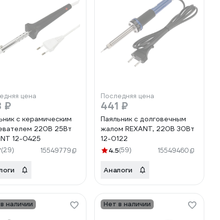
едняя цена
Последняя цена
 ₽
441 ₽
ьник с керамическим
Паяльник с долговечным
евателем 220В 25Вт
жалом REXANT, 220В 30Вт
NT 12-0425
12-0122
7
(29)
4.5
(59)
15549779
15549460
логи
Аналоги
 в наличии
Нет в наличии