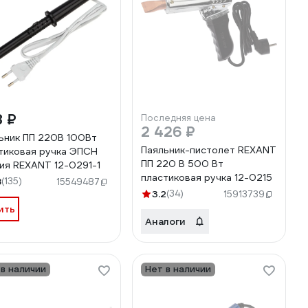
8 ₽
Последняя цена
2 426 ₽
ьник ПП 220В 100Вт
Паяльник-пистолет REXANT
тиковая ручка ЭПСН
ПП 220 В 500 Вт
ия REXANT 12-0291-1
пластиковая ручка 12-0215
8
(135)
15549487
3.2
(34)
15913739
ить
Аналоги
 в наличии
Нет в наличии