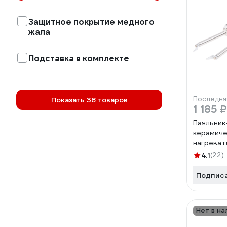
Защитное покрытие медного
жала
Подставка в комплекте
Последня
Показать 38 товаров
1 185 ₽
Паяльник
керамич
нагрева
В/48 Вт 1
4.1
(22)
Подпис
Нет в на