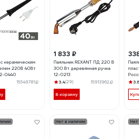
1 833 ₽
33
 с керамическим
Паяльник REXANT ПД 220 В
Паял
елем 220В 40Вт
300 Вт деревянная ручка
плас
12-0440
12-0213
Росс
3.4
(29)
3.
15549781
15913962
ну
В корзину
Куп
личии
Нет в наличии
Нет