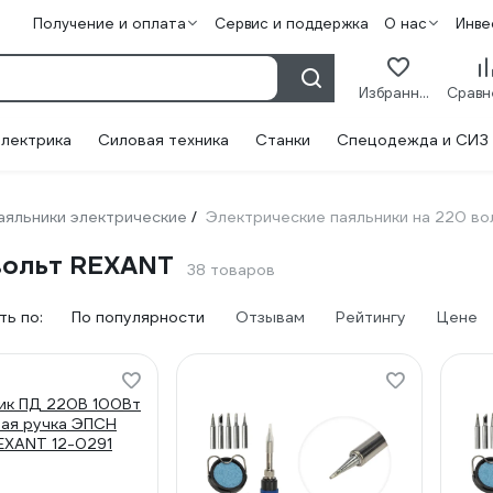
Получение и оплата
Сервис и поддержка
О нас
Инве
Избранное
лектрика
Силовая техника
Станки
Спецодежда и СИЗ
аяльники электрические
Электрические паяльники на 220 в
/
вольт REXANT
38 товаров
ь по:
По популярности
Отзывам
Рейтингу
Цене