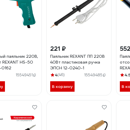
221 ₽
552
ый паяльник 220В,
Паяльник REXANT ПП 220В
Паял
т REXANT HS-50
40Вт пластиковая ручка
отсо
-0162
ЭПСН 12-0240-1
REXA
0171
4
(46)
4.
15549451
15549485
ну
В корзину
В к