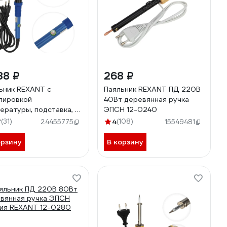
88 ₽
268 ₽
ьник REXANT с
Паяльник REXANT ПД 220В
лировкой
40Вт деревянная ручка
ературы, подставка, 5
ЭПСН 12-0240
 керамический 65 вт,
7
(31)
4
(108)
24455775
15549481
480c 12-0614
орзину
В корзину