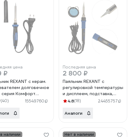
едняя цена
Последняя цена
9 ₽
2 800 ₽
ьник REXANT с керам.
Паяльник REXANT с
евателем долговечное
регулировкой температуры
 серия Комфорт
и дисплеем, подставка,
/30 Вт 12-0122-1
керамический 65 вт 12-
7
(40)
4.8
(18)
15549760
24455757
0620
логи
Аналоги
 в наличии
Нет в наличии