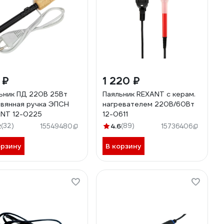
 ₽
1 220 ₽
ьник ПД 220В 25Вт
Паяльник REXANT с керам.
вянная ручка ЭПСН
нагревателем 220В/60Вт
NT 12-0225
12-0611
2
(32)
4.6
(89)
15549480
15736406
орзину
В корзину