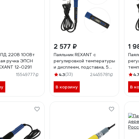
2 577 ₽
1 9
 ПД 220В 100Вт
Паяльник REXANT с
Паял
ая ручка ЭПСН
регулировкой температуры
регу
EXANT 12-0291
и дисплеем, подставка, 5
темп
жал, керамический 65 вт
жал,
4.3
(33)
4.
15549777
24455781
12-0621
220-
ну
В корзину
В к