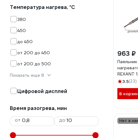
Температура нагрева, °С
380
450
до 450
963 ₽
от 200 до 450
Паяльник
от 200 до 500
нагреват
REXANT 
Показать еще 8
3.5
(23)
Цифровой дисплей
В корзи
Время разогрева, мин
от
до
Нет в на