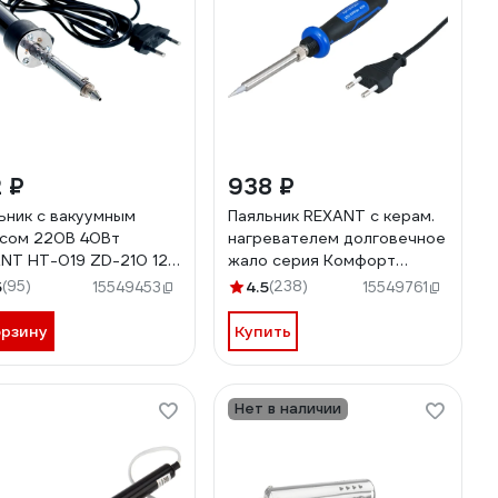
 ₽
938 ₽
ьник с вакуумным
Паяльник REXANT с керам.
сом 220В 40Вт
нагревателем долговечное
NT HT-019 ZD-210 12-
жало серия Комфорт
220В/40 Вт 12-0123-1
5
(95)
4.5
(238)
15549453
15549761
орзину
Купить
Нет в наличии