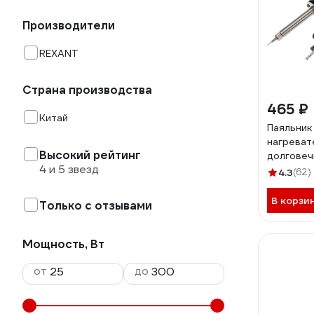
Производители
REXANT
Страна производства
465 ₽
Китай
Паяльник
нагреват
Высокий рейтинг
долговеч
4 и 5 звезд
40Вт REX
4.3
(62)
В корзи
Только с отзывами
Мощность, Вт
от
до