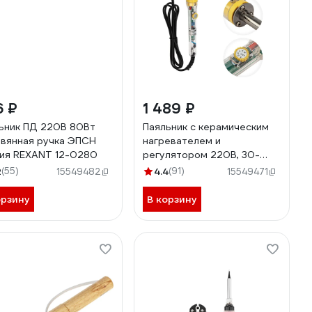
6 ₽
1 489 ₽
ьник ПД 220В 80Вт
Паяльник с керамическим
вянная ручка ЭПСН
нагревателем и
ия REXANT 12-0280
регулятором 220В, 30-
50Вт REXANT ZD-708 12-
2
(55)
4.4
(91)
15549482
15549471
0170
орзину
В корзину