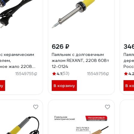
626 ₽
34
 с керамическим
Паяльник с долговечным
Паял
елем,
жалом REXANT, 220В 60Вт
дере
ное жало 220В
12-0124
Росс
ANT 12-0123
4.1
(53)
4.
15549755
15549756
ну
В корзину
В к