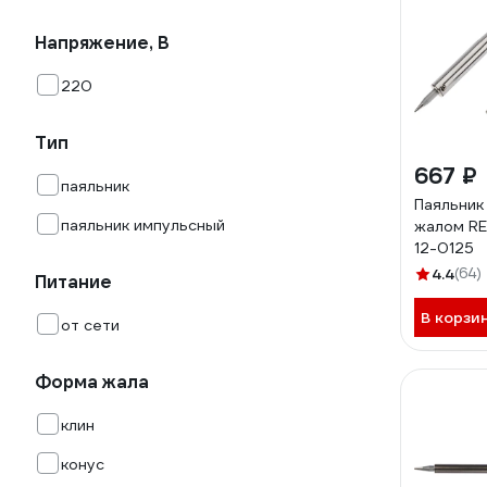
Напряжение, В
220
Тип
667 ₽
паяльник
Паяльник
паяльник импульсный
жалом RE
12-0125
4.4
(64)
Питание
В корзи
от сети
Форма жала
клин
конус