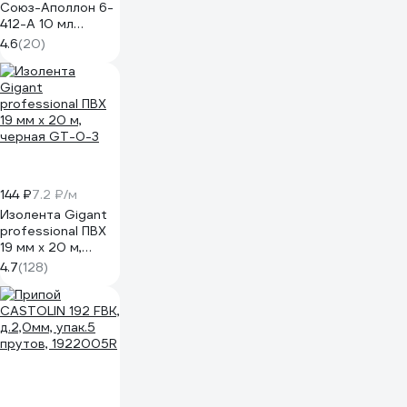
Союз-Аполлон 6-
412-А 10 мл
ELEMENT 17648
4.6
(20)
144 ₽
7.2 ₽/м
Изолента Gigant
professional ПВХ
19 мм х 20 м,
черная GT-0-3
4.7
(128)