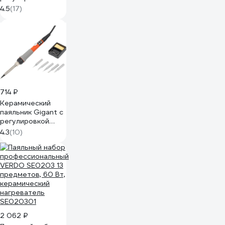
температуры и
4.5
(17)
дисплеем, 5 жал
65Вт GES-02
714 ₽
Керамический
паяльник Gigant с
регулировкой
температуры, 5
4.3
(10)
жал, 60Вт GES-03
2 062 ₽