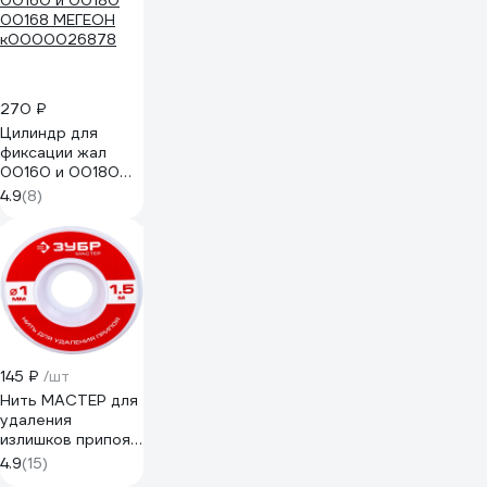
пожаробезопасный
пластик,
евровилка, 4 USB-
A и 2 Type-C порт
2,4A суммарно
(цвет черный)
270 ₽
51561
Цилиндр для
фиксации жал
00160 и 00180
00168 МЕГЕОН
4.9
(8)
к0000026878
145 ₽
/шт
Нить МАСТЕР для
удаления
излишков припоя
(1 мм; 1.5 м) Зубр
4.9
(15)
55469-1