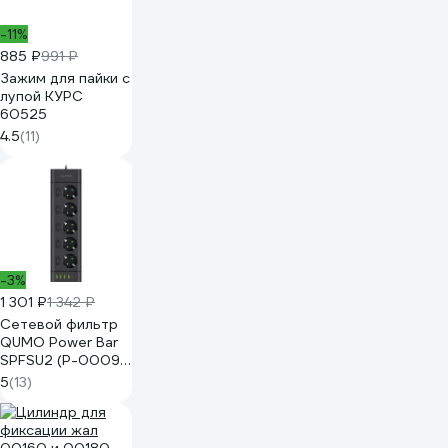
-11%
885 ₽
991 ₽
Зажим для пайки с
лупой КУРС
60525
4.5
(11)
-3%
1 301 ₽
1 342 ₽
Сетевой фильтр
QUMO Power Bar
SPFSU2 (P-0009),
5 выключаемых
5
(13)
розеток, 2500 Вт,
10A, кабель 2м 3*1
мм чистая медь,