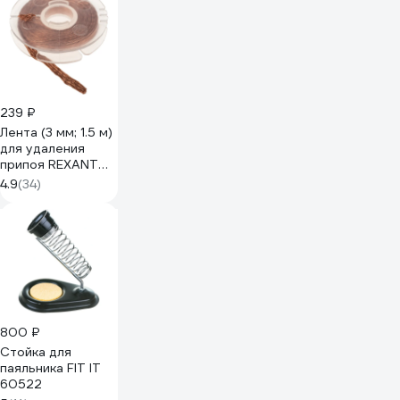
Solins 0L-
00028463
239 ₽
Лента (3 мм; 1.5 м)
для удаления
припоя REXANT
медная 09-3004
4.9
(34)
800 ₽
Стойка для
паяльника FIT IT
60522