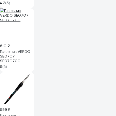
500С, с
4.2
(5)
керамическим
нагревателем,
60Вт,
долговечное
жало, 230В
PLE602-60, 49817
610 ₽
Паяльник VERDO
SE0707
SE070700
5
(4)
599 ₽
Паяльник с