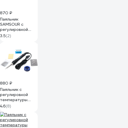
870 ₽
Паяльник
SAMSOUR с
регулировкой
температуры 60
3.5
(2)
Вт (200-450 с) +
kit SS60K
880 ₽
Паяльник с
регулировкой
температуры
ELEMENT 575
4.6
(8)
(80W) в наборе 10
предметов 20946