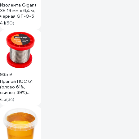
Изолента Gigant
ХБ 19 мм х 6,4 м,
черная GT-0-5
4.1
(50)
935 ₽
Припой ПОС 61
(олово 61%,
свинец 39%)
катушка 2 мм, 100
4.5
(34)
гр Gigant GT-086