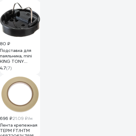
80 ₽
Подставка для
паяльника, mini
KING TONY
6BC100
4.7
(7)
696 ₽
21.09 ₽/м
Лента крепежная
ТЕРМ FT/HTM