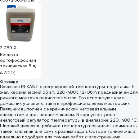
4687206347816
3 289 ₽
Кислота
ортофосфорная
техническая 5 л,
72-75%, класс А
4.7
(20)
TECHHIM TH-
О товаре
KIOR-T-75-5000
Паяльник REXANT с регулировкой температуры, подставка, 5
жал, керамический 65 вт, 220-480c 12-0614 предназначен для
ручного монтажа радиоэлементов. Его используют как в
домашних условиях, так и в профессиональных мастерских.
Паяльник выполнен с керамическим нагревательным
элементом и долговечным жалом. В корпус встроен
аналоговый регулятор температуры в диапазоне 220...480 °C.
Широкий диапазон рабочих температур позволяет применять
такой паяльник для самых разных задач. Острое тонкое жало
идеально подойдет для точных работ с электронными