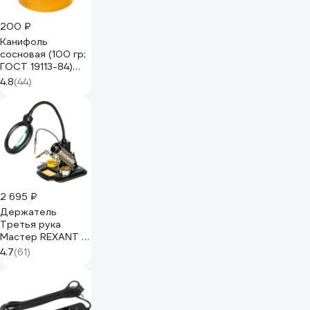
200 ₽
Канифоль
сосновая (100 гр;
ГОСТ 19113-84)
СИБРТЕХ 913342
4.8
(44)
2 695 ₽
Держатель
Третья рука
Мастер REXANT с
лупой х3,
4.7
(61)
подставка под
паяльник, LED-
подсветка, стенд
для припоя 12-