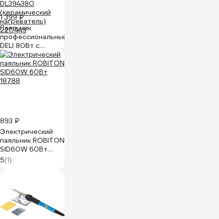
1 399 ₽
Паяльник
профессиональный
DELI 80Вт с
регулировкой
температуры
200-450 град
DL394380
(керамический
нагреватель)
220449
893 ₽
Электрический
паяльник ROBITON
SID60W 60Вт
18788
5
(1)