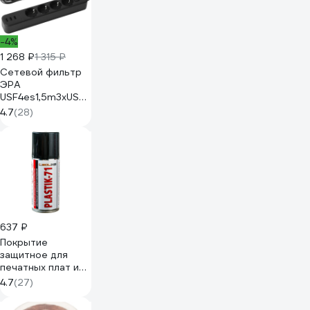
0258
-4%
1 268 ₽
1 315 ₽
Сетевой фильтр
ЭРА
USF4es1,5m3xUSBAB
с базовой
4.7
(28)
защитой, с
заземлением, с
выключателем, 4
розетки, 3xUSB
Б0059568
637 ₽
Покрытие
защитное для
печатных плат и
электронных
4.7
(27)
компонентов
Plastik-71 150 мл