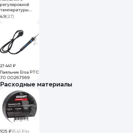
регулировкой
температуры
Turbosky PL-2 466
4.9
(27)
21 441 ₽
Паяльник Ersa PTC
70 00267569
Расходные материалы
105 ₽
16.41 ₽/м