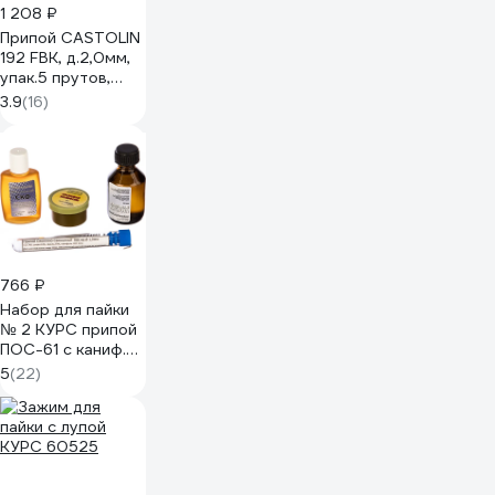
1 208 ₽
Припой CASTOLIN
192 FBK, д.2,0мм,
упак.5 прутов,
1922005R
3.9
(16)
766 ₽
Набор для пайки
№ 2 КУРС припой
ПОС-61 с каниф.
10гр.; каниф.сосн.
5
(22)
20гр.; кислота
паял. 30мл; флюс
СКФ 30мл 60622