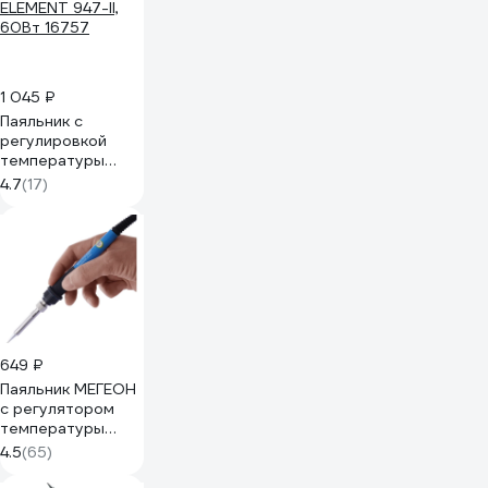
1 045 ₽
Паяльник с
регулировкой
температуры
ELEMENT 947-II,
4.7
(17)
60Вт 16757
649 ₽
Паяльник МЕГЕОН
с регулятором
температуры
00160
4.5
(65)
к0000023385