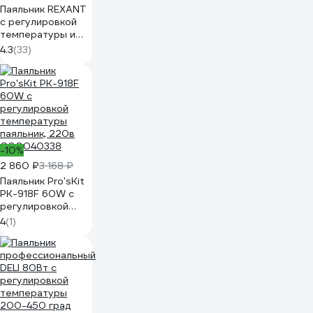
Паяльник REXANT
с регулировкой
температуры и
дисплеем,
4.3
(33)
подставка, 5 жал,
керамический 65
вт 12-0621
-10%
2 860 ₽
3 168 ₽
Паяльник Pro'sKit
PK-918F 60W с
регулировкой
температуры
4
(1)
паяльник, 220в
С00040338