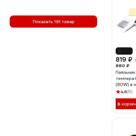
Показать 191 товар
-7%
819 ₽
880 ₽
Паяльник
темпера
(80W) в 
предмет
4.6
(8)
В корзи