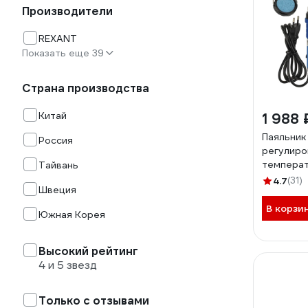
Производители
REXANT
Показать еще 39
Страна производства
Китай
1 988 
Паяльник
Россия
регулиро
температ
Тайвань
жал, кера
4.7
(31)
Швеция
220-480c
В корзи
Южная Корея
Высокий рейтинг
4 и 5 звезд
Только с отзывами