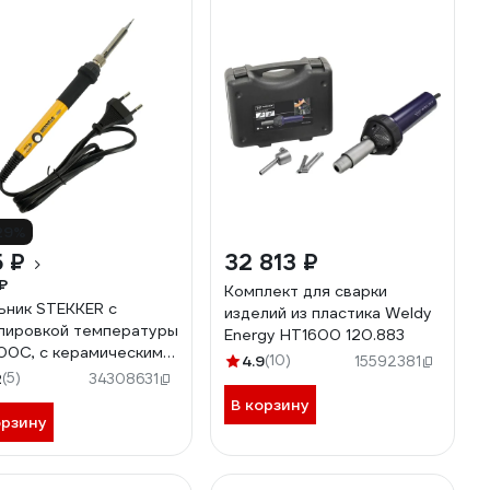
29%
 ₽
32 813 ₽
₽
Комплект для сварки
ьник STEKKER с
изделий из пластика Weldy
лировкой температуры
Energy HT1600 120.883
00С, с керамическим
4.9
(10)
15592381
евателем, 60Вт,
2
(5)
34308631
овечное жало, 230В
В корзину
02-60, 49817
орзину