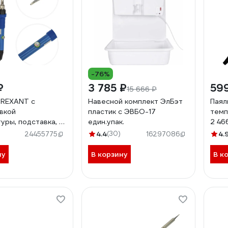
-76%
₽
3 785 ₽
59
15 666 ₽
 REXANT с
Навесной комплект ЭлБэт
Паял
вкой
пластик с ЭВБО-17
темп
уры, подставка, 5
един.упак.
2 46
мический 65 вт,
4.4
(30)
4.
24455775
16297086
 12-0614
ну
В корзину
В к