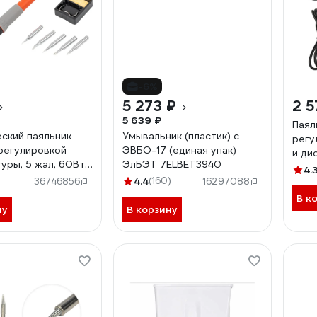
-6%
5 273 ₽
2 5
5 639 ₽
Паял
ский паяльник
Умывальник (пластик) с
регу
 регулировкой
ЭВБО-17 (единая упак)
и ди
уры, 5 жал, 60Вт
ЭлБЭТ 7ELBET3940
жал,
4.
4.4
(160)
12-0
36746856
16297088
В к
ну
В корзину