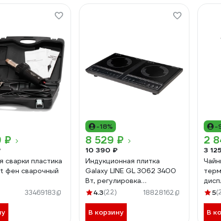
-18%
-
9 ₽
8 529 ₽
2 8
₽
10 390 ₽
3 12
я сварки пластика
Индукционная плитка
Чайн
st фен сварочный
Galaxy LINE GL 3062 3400
терм
Вт, регулировка
дис
AST1600E/PLASTIC
температуры в диапазоне
ДВО
4.3
(22)
5
(
33469183
18828162
от 80-240 7022230620
8717
4546
ну
В корзину
В к