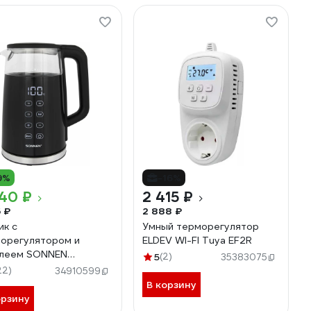
9%
-16%
40 ₽
2 415 ₽
5 ₽
2 888 ₽
ик с
Умный терморегулятор
орегулятором и
ELDEV WI-FI Tuya EF2R
плеем SONNEN
5
(2)
35383075
ЙНЫЕ СТЕНКИ, KT-
22)
34910599
, 1,7л, 2200Вт, черный
В корзину
87
орзину