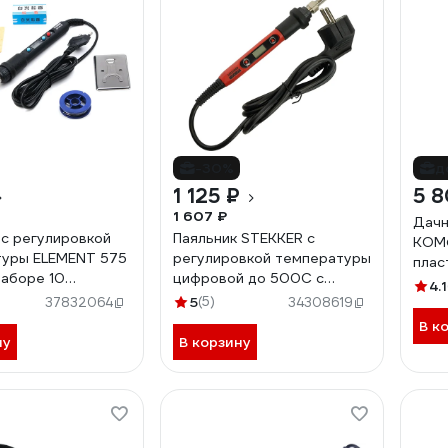
-30%
д
1 125 ₽
5 8
1 607 ₽
Дачн
 с регулировкой
Паяльник STEKKER с
КОМФ
туры ELEMENT 575
регулировкой температуры
плас
наборе 10
цифровой до 500С с
белы
4.1
ов 20946
керамическим
5
(5)
37832064
34308619
нагревателем, 60Вт,
В к
долговечное жало, 230В,
ну
В корзину
PLE702-60, 49818