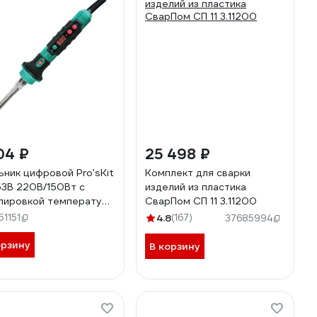
04 ₽
25 498 ₽
ьник цифровой Pro'sKit
Комплект для сварки
53B 220В/150Вт с
изделий из пластика
лировкой температуры
СварПом СП 11 3.11200
500С С00040356
1151
4.8
(167)
37685994
орзину
В корзину