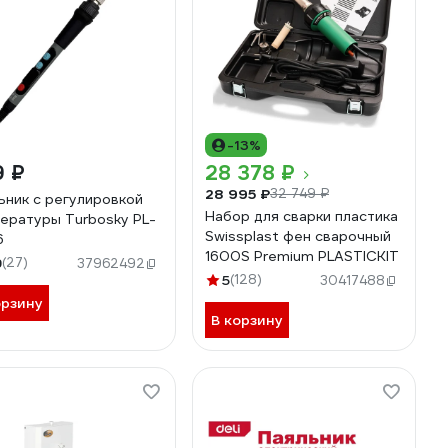
-13%
9 ₽
28 378 ₽
28 995 ₽
32 749 ₽
ьник с регулировкой
Набор для сварки пластика
ературы Turbosky PL-
Swissplast фен сварочный
6
1600S Premium PLASTICKIT
9
(27)
37962492
5
(128)
30417488
орзину
В корзину