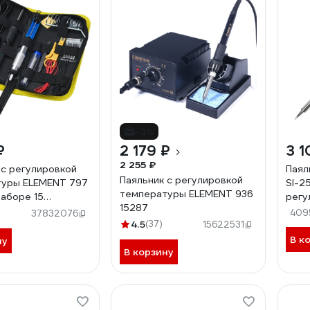
-3%
₽
2 179 ₽
3 1
2 255 ₽
 с регулировкой
Паял
Паяльник с регулировкой
туры ELEMENT 797
SI-2
температуры ELEMENT 936
наборе 15
регу
15287
ов 20947
до 
4095
37832076
4.5
(37)
15622531
В к
ну
В корзину