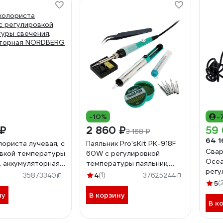
-10%
-
 ₽
2 860 ₽
59 
3 168 ₽
64 1
лориста лучевая, с
Паяльник Pro'sKit PK-918F
Свар
вкой температуры
60W с регулировкой
Ocea
, аккумуляторная
температуры паяльник,
регу
G 1990
220в С00040338
4
(1)
35873340
37625244
20 -
5
(
ну
В корзину
В к