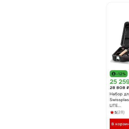
-12%
25 25
28 808 
Набор дл
Swisspla
LITE
SWISSPL
5
(28)
В корзи