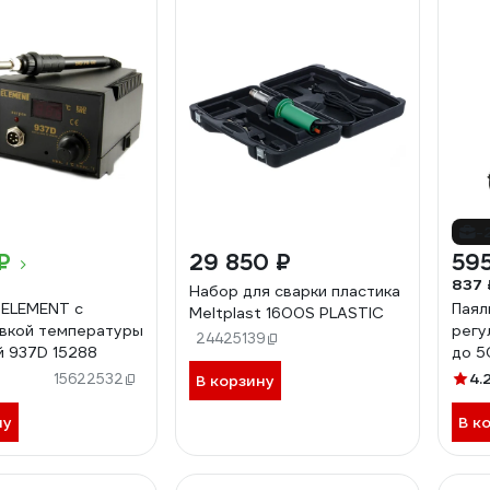
-
₽
29 850 ₽
595
837 
Набор для сварки пластика
 ELEMENT с
Паял
Meltplast 1600S PLASTIC
вкой температуры
регу
24425139
 937D 15288
до 5
нагр
4.
15622532
В корзину
долг
PLE6
ну
В к