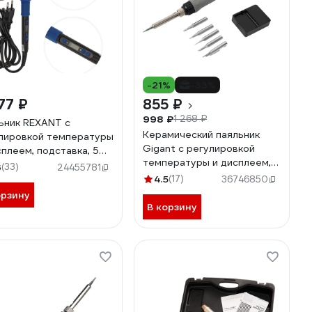
-21%
-33%
77 ₽
855 ₽
998 ₽
1 268 ₽
ьник REXANT с
Керамический паяльник
лировкой температуры
Gigant с регулировкой
сплеем, подставка, 5
температуры и дисплеем, 5
 керамический 65 вт
3
(33)
24455781
жал 65Вт GES-02
621
4.5
(17)
36746850
орзину
В корзину