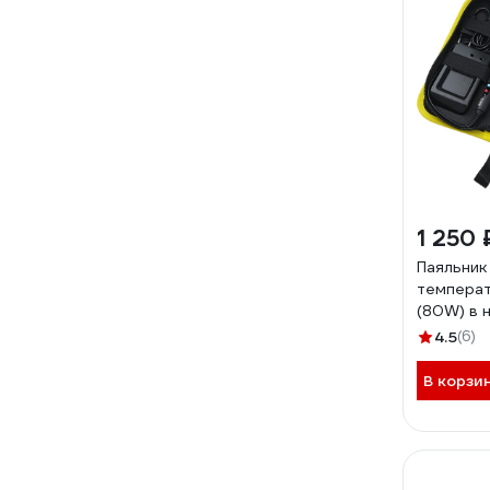
1 250 
Паяльник
темпера
(80W) в 
предмет
4.5
(6)
В корзи