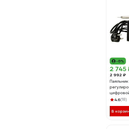
-8%
2 745 
2 992 ₽
Паяльник
регулиро
цифровой
4.6
(18)
В корзи