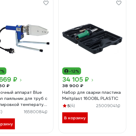
7%
-12%
669 ₽
34 105 ₽
60 ₽
38 900 ₽
очный аппарат Blue
Набор для сварки пластика
n паяльник для труб с
Meltplast 1600BL PLASTIC
лировкой температуры
5
(4)
25009041
 63 PPRWU/20-63/D
2)
16580084
В корзину
орзину