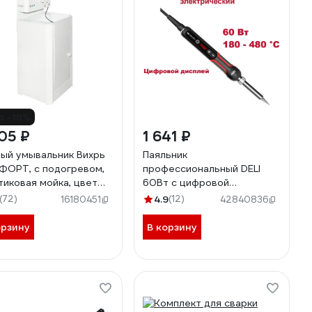
о -18%
05 ₽
1 641 ₽
ый умывальник Вихрь
Паяльник
ОРТ, с подогревом,
профессиональный DELI
тиковая мойка, цвет
60Вт с цифровой
й 74/4/9
регулировкой температуры
(72)
4.9
(12)
16180451
42840836
180-480 град DL394460
(автоотключение,
орзину
В корзину
керамический нагреватель)
220446