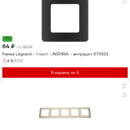
-7%
64 ₽
/шт
69 ₽
Рамка Legrand - 1 пост - INSPIRIA - антрацит 673933
(329)
4.9
В корзину по 5