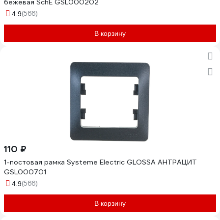
бежевая SchE GSL000202
(566)
4.9
В корзину
110 ₽
1-постовая рамка Systeme Electric GLOSSA АНТРАЦИТ
GSL000701
(566)
4.9
В корзину