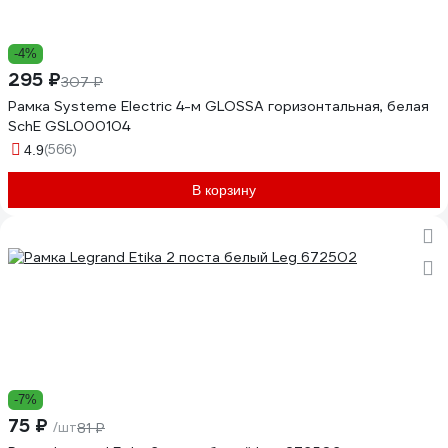
-4%
295 ₽
307 ₽
Рамка Systeme Electric 4-м GLOSSA горизонтальная, белая
SchE GSL000104
(566)
4.9
В корзину
-7%
75 ₽
/шт
81 ₽