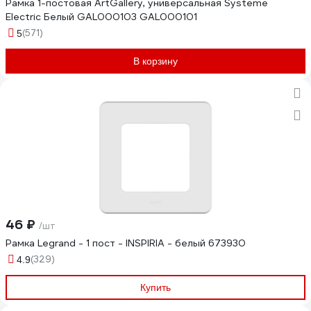
Рамка 1-постовая ArtGallery, универсальная Systeme
Electric Белый GAL000103 GAL000101
(571)
5
В корзину
46 ₽
/шт
Рамка Legrand - 1 пост - INSPIRIA - белый 673930
(329)
4.9
Купить