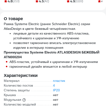
1-м AtlasDesign, с
черная 71242
(Schneider Electric)
1-1,5
4.8
4.5
4.9
4.
(213)
(42)
(1110)
заземлением, 16 А,
ATLASDESIGN сх.1,
0000
белый ATN000143
10АХ, бежевый
ATN000211
О товаре
Рамка Systeme Electric (ранее Schneider Electric) серии
AtlasDesign в цвете бежевый четырёхместная.
лицевые детали из качественного ABS-пластика,
устойчивого к царапинам и УФ-излучению
позволяет гармонично вписать электроустановочное
изделие в интерьер помещения
Преимущества Systeme Electric ATLASDESIGN БЕЖЕВЫЙ
ATN000204
ABS-пластик, устойчивый к царапинам и УФ-излучениям
гармоничный дизайн впишется в любой интерьер
Характеристики
Материал
пластик
Количество постов
4
Степень защиты
IP20
Крышка
нет
Модульная
нет
Количество модулей
нет