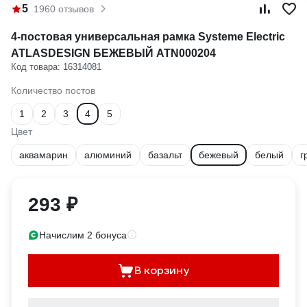
5
1960 отзывов
4-постовая универсальная рамка Systeme Electric
ATLASDESIGN БЕЖЕВЫЙ ATN000204
Код товара: 16314081
Количество постов
1
2
3
4
5
Цвет
аквамарин
алюминий
базальт
бежевый
белый
г
293 ₽
Начислим 2 бонуса
В корзину