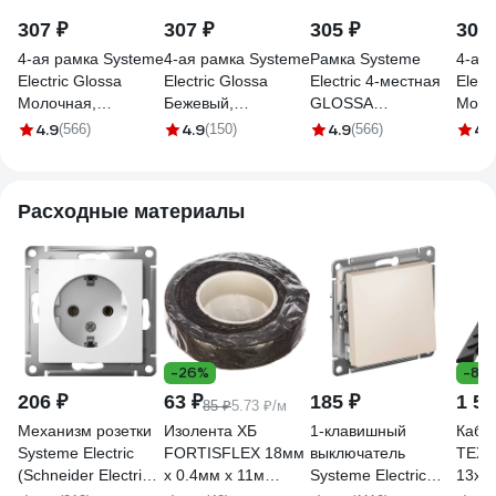
307 ₽
307 ₽
305 ₽
307 
4-ая рамка Systeme
4-ая рамка Systeme
Рамка Systeme
4-ая
Electric Glossa
Electric Glossa
Electric 4-местная
Elect
Молочная,
Бежевый,
GLOSSA
Моло
горизонтальная
вертикальная SE
горизонтальная,
верт
4.9
4.9
4.9
4.
(566)
(150)
(566)
GSL000904
GSL000208
бежевая SchE
GSL0
GSL000204
Расходные материалы
-26%
-8%
206 ₽
63 ₽
185 ₽
1 57
85 ₽
5.73 ₽/м
Механизм розетки
Изолента ХБ
1-клавишный
Кабе
Systeme Electric
FORTISFLEX 18мм
выключатель
ТЕХ
(Schneider Electric)
х 0.4мм х 11м
Systeme Electric
13x3