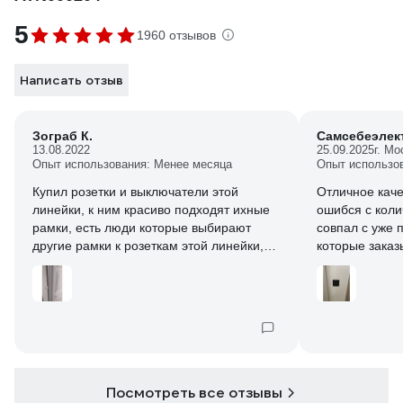
5
1960 отзывов
Написать отзыв
Зограб К.
Самсебеэлек
13.08.2022
25.09.2025
г. Мо
Опыт использования: Менее месяца
Опыт использо
Купил розетки и выключатели этой
Отличное качес
линейки, к ним красиво подходят ихные
ошибся с коли
рамки, есть люди которые выбирают
совпал с уже приобретенными рамками,
другие рамки к розеткам этой линейки,
которые заказ
но они отличаются и по цветам и по
Упаковка цела
дизайну и смотрятся не очень, советую
именно эти рамки к Шнайдер дизайну,
они красиво смотрится и материал такой
же, хорошие рамки, легко монтируются.
Цвет прямо Белоснежный. Надеюсь
служат долго
Посмотреть все отзывы