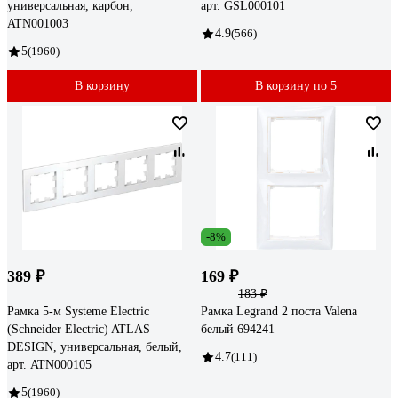
универсальная, карбон,
арт. GSL000101
ATN001003
4.9
(566)
5
(1960)
В корзину
В корзину по 5
-8%
389 ₽
169 ₽
183 ₽
Рамка 5-м Systeme Electric
Рамка Legrand 2 поста Valena
(Schneider Electric) ATLAS
белый 694241
DESIGN, универсальная, белый,
4.7
(111)
арт. ATN000105
5
(1960)