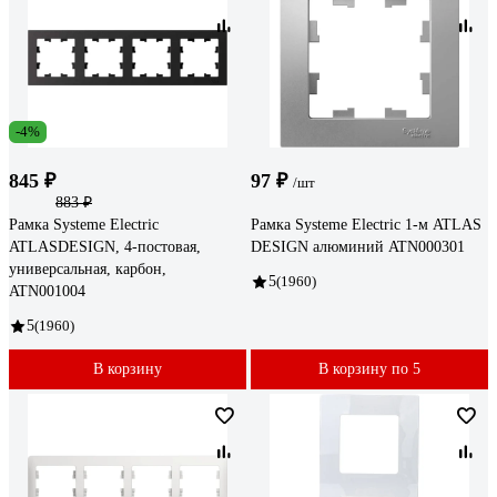
-4%
845 ₽
97 ₽
/шт
883 ₽
Рамка Systeme Electric
Рамка Systeme Electric 1-м ATLAS
ATLASDESIGN, 4-постовая,
DESIGN алюминий ATN000301
универсальная, карбон,
5
(1960)
ATN001004
5
(1960)
В корзину
В корзину по 5