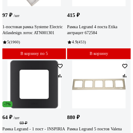
97 ₽
415 ₽
/шт
1-постовая рамка Systeme Electric
Рамка Legrand 4 поста Etika
Atlasdesign лотос ATN001301
антрацит 672584
5
(1960)
4.9
(453)
В корзину по 5
В корзину
-7%
64 ₽
880 ₽
/шт
69 ₽
Рамка Legrand - 1 пост - INSPIRIA
Рамка Legrand 5 постов Valena