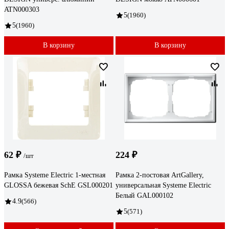
ATN000303
5
(1960)
5
(1960)
В корзину
В корзину
62 ₽
224 ₽
/шт
Рамка Systeme Electric 1-местная
Рамка 2-постовая ArtGallery,
GLOSSA бежевая SchE GSL000201
универсальная Systeme Electric
Белый GAL000102
4.9
(566)
5
(571)