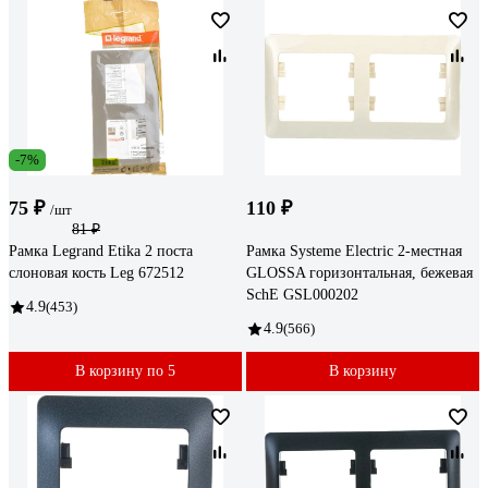
-7%
75 ₽
110 ₽
/шт
81 ₽
Рамка Legrand Etika 2 поста
Рамка Systeme Electric 2-местная
слоновая кость Leg 672512
GLOSSA горизонтальная, бежевая
SchE GSL000202
4.9
(453)
4.9
(566)
В корзину по 5
В корзину