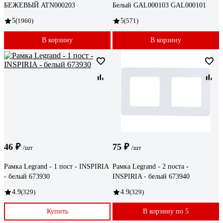
БЕЖЕВЫЙ ATN000203
Белый GAL000103 GAL000101
5
(1960)
5
(571)
В корзину
В корзину
46 ₽
75 ₽
/шт
/шт
Рамка Legrand - 1 пост - INSPIRIA
Рамка Legrand - 2 поста -
- белый 673930
INSPIRIA - белый 673940
4.9
(329)
4.9
(329)
Купить
В корзину по 5