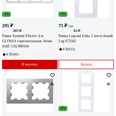
-4%
-7%
295 ₽
75 ₽
/шт
307 ₽
81 ₽
Рамка Systeme Electric 4-м
Рамка Legrand Etika 2 поста белый
GLOSSA горизонтальная, белая
Leg 672502
SchE GSL000104
4.9
(453)
4.9
(566)
В корзину
Купить
-6%