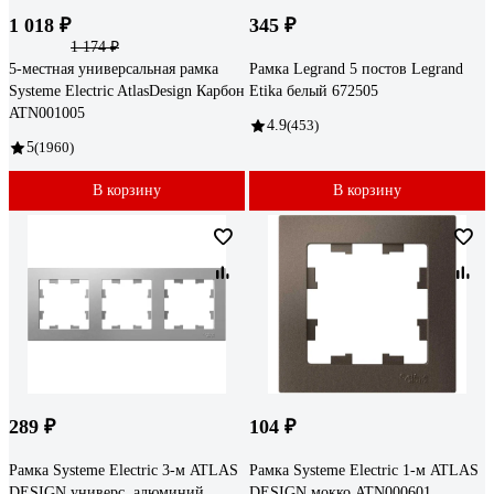
1 018 ₽
345 ₽
1 174 ₽
5-местная универсальная рамка
Рамка Legrand 5 постов Legrand
Systeme Electric AtlasDesign Карбон
Etika белый 672505
ATN001005
4.9
(453)
5
(1960)
В корзину
В корзину
289 ₽
104 ₽
Рамка Systeme Electric 3-м ATLAS
Рамка Systeme Electric 1-м ATLAS
DESIGN универс. алюминий
DESIGN мокко ATN000601