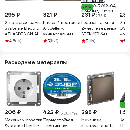
-15%
295 ₽
321 ₽
231 ₽
230
273 ₽
2-постовая рамка
Рамка 2-постовая
Горизонтальная
2-ме
Systeme Electric
ArtGallery,
2-местная рамка
OVIV
ATLASDESIGN AIR
универсальная
STEKKER без
мокка
мокко/дымчатый
Systeme Electric
перемычки, серия
190
(15)
(571)
(64)
(4
4.8
5
5
5
черный
Мокко
Катрин,
ATN220602
GAL000602
стеклянная,
GFR00-7012-04,
Расходные материалы
шоколад 39569
-8%
206 ₽
422 ₽
298 ₽
1 5
16.88 ₽/м
Механизм розетки
Термостойкая
Механизм
Кабе
Systeme Electric
текстильная
выключателя 1-
ТЕХ