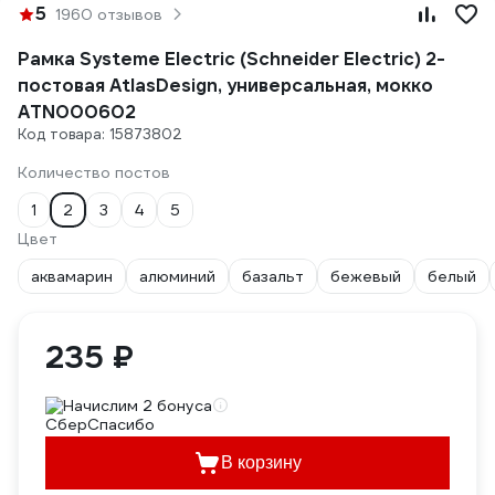
5
1960 отзывов
Рамка Systeme Electric (Schneider Electric) 2-
постовая AtlasDesign, универсальная, мокко
ATN000602
Код товара: 15873802
Количество постов
1
2
3
4
5
Цвет
аквамарин
алюминий
базальт
бежевый
белый
235 ₽
Начислим 2 бонуса
В корзину