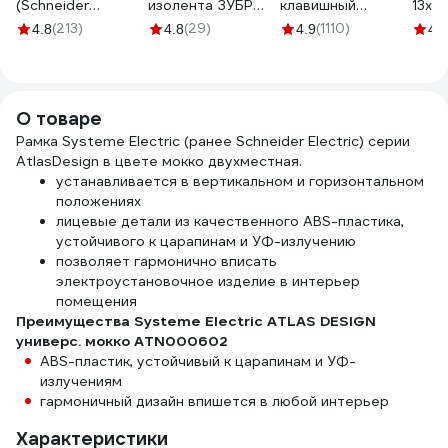
(Schneider
изолента ЗУБР
клавишный
13x33
Electric) 1-м
Авто-Жгут 19 мм х
Systeme Electric
1,5 
(213)
(29)
(1110)
4.8
4.8
4.9
4.8
AtlasDesign, с
25 м 1236-2
(Schneider
000
заземлением, 16 А,
Electric) ATLAS
белый ATN000143
DESIGN, сх.1, 10 АХ,
мокко, арт.
О товаре
ATN000611
Рамка Systeme Electric (ранее Schneider Electric) серии
AtlasDesign в цвете мокко двухместная.
устанавливается в вертикальном и горизонтальном
положениях
лицевые детали из качественного ABS-пластика,
устойчивого к царапинам и УФ-излучению
позволяет гармонично вписать
электроустановочное изделие в интерьер
помещения
Преимущества Systeme Electric ATLAS DESIGN
универс. мокко ATN000602
ABS-пластик, устойчивый к царапинам и УФ-
излучениям
гармоничный дизайн впишется в любой интерьер
Характеристики