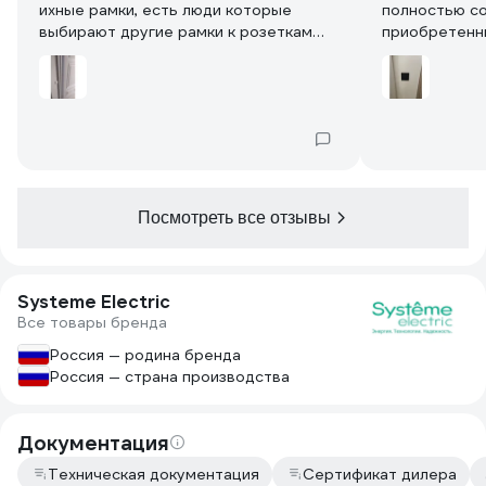
ихные рамки, есть люди которые
полностью совп
выбирают другие рамки к розеткам
приобретенн
этой линейки, но они отличаются и по
заказывал в 
цветам и по дизайну и смотрятся не
целая, без п
очень, советую именно эти рамки к
Шнайдер дизайну, они красиво
смотрится и материал такой же,
хорошие рамки, легко монтируются.
Цвет прямо Белоснежный. Надеюсь
служат долго
Посмотреть все отзывы
Systeme Electric
Все товары бренда
Россия — родина бренда
Россия — страна производства
Документация
Техническая документация
Сертификат дилера