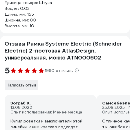
Единица товара: Штука
Вес, кг: 0.03
Длина, мм: 155
Ширина, мм: 80
Высота, мм: 10
Отзывы Рамка Systeme Electric (Schneider
Electric) 2-постовая AtlasDesign,
универсальная, мокко ATN000602
5
1960 отзывов
Написать отзыв
Зограб К.
Самсебеэле
13.08.2022
25.09.2025
г.
Опыт использования: Менее месяца
Опыт использ
Купил розетки и выключатели этой
Отличное кач
линейки, к ним красиво подходят
т.к. ошибся 