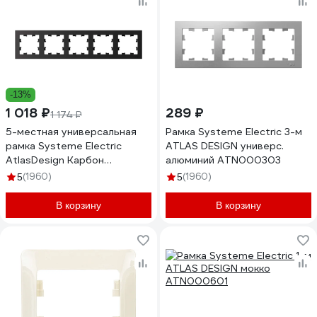
-13%
1 018 ₽
289 ₽
1 174 ₽
5-местная универсальная
Рамка Systeme Electric 3-м
рамка Systeme Electric
ATLAS DESIGN универс.
AtlasDesign Карбон
алюминий ATN000303
ATN001005
(1960)
(1960)
5
5
В корзину
В корзину