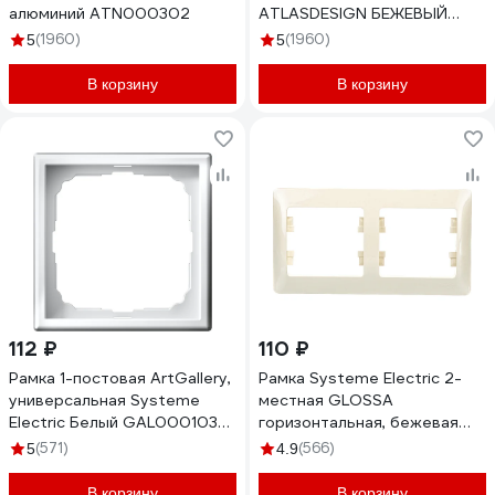
алюминий ATN000302
ATLASDESIGN БЕЖЕВЫЙ
ATN000203
(1960)
(1960)
5
5
В корзину
В корзину
112 ₽
110 ₽
Рамка 1-постовая ArtGallery,
Рамка Systeme Electric 2-
универсальная Systeme
местная GLOSSA
Electric Белый GAL000103
горизонтальная, бежевая
GAL000101
SchE GSL000202
(571)
(566)
5
4.9
В корзину
В корзину