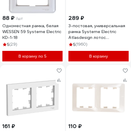
88 ₽
289 ₽
/шт
Одноместная рамка, белая
3-постовая, универсальная
WESSEN 59 Systeme Electric
рамка Systeme Electric
KD-1-18
Atlasdesign лотос
ATN001303
(29)
(1960)
5
5
В корзину по 5
В корзину
161 ₽
110 ₽