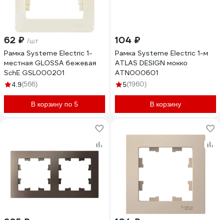
62 ₽
104 ₽
/шт
Рамка Systeme Electric 1-
Рамка Systeme Electric 1-м
местная GLOSSA бежевая
ATLAS DESIGN мокко
SchE GSL000201
ATN000601
(566)
(1960)
4.9
5
В корзину по 5
В корзину