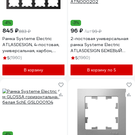
-4%
-3%
845 ₽
96 ₽
883 ₽
/шт
99 ₽
Рамка Systeme Electric
2-постовая универсальная
ATLASDESIGN, 4-постовая,
рамка Systeme Electric
универсальная, карбон,
ATLASDESIGN БЕЖЕВЫЙ
ATN001004
ATN000202
(1960)
(1960)
5
5
В корзину
В корзину по 5
-4%