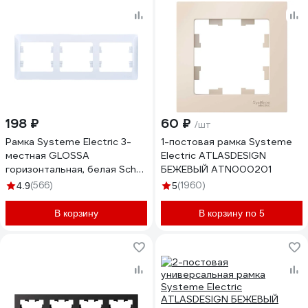
198 ₽
60 ₽
/шт
Рамка Systeme Electric 3-
1-постовая рамка Systeme
местная GLOSSA
Electric ATLASDESIGN
горизонтальная, белая SchE
БЕЖЕВЫЙ ATN000201
GSL000103
(566)
(1960)
4.9
5
В корзину
В корзину по 5