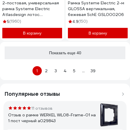
2-постовая, универсальная
Рамка Systeme Electric 2-м
рамка Systeme Electric
GLOSSA вертикальная,
Atlasdesign лотос
бежевая SchE GSL000206
ATN001302
(1960)
(150)
5
4.9
В корзину
В корзину
Показать еще 40
1
2
3
4
5
...
39
Популярные отзывы
11 отзывов
Отзыв о рамке WERKEL WL08-Frame-01 на
1 пост черный a029843