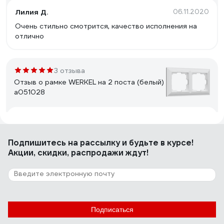
Лилия Д.
06.11.2020
Очень стильно смотрится, качество исполнения на
отлично
3 отзыва
Отзыв о рамке WERKEL на 2 поста (белый)
a051028
Алексей М.
21.08.2023
Качественный пластик. Великолепное исполнение.
Подпишитесь
на рассылку
и будьте в курсе!
Эстетичный внешний вид. Не первый раз покупаю
Акции, скидки, распродажи ждут!
именно рамки WERKEL к выключателям этой фирмы.
1 отзыв
Отзыв о рамке Panasonic Karre Plus 3м
белая 54831 WKTF0803-2WH
Подписаться