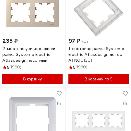
235 ₽
97 ₽
/шт
2-местная универсальная
1-постовая рамка Systeme
рамка Systeme Electric
Electric Atlasdesign лотос
Atlasdesign песочный
ATN001301
ATN001202
(1960)
(1960)
5
5
В корзину
В корзину по 5