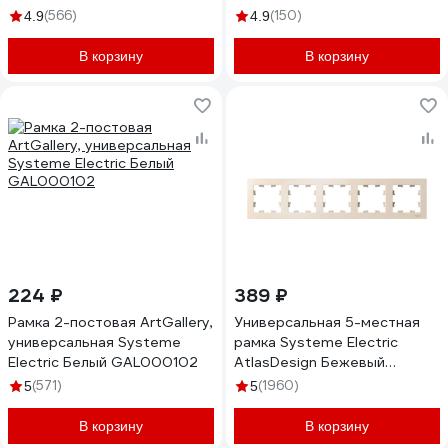
GSL000105
GSL000106
(566)
(150)
4.9
4.9
В корзину
В корзину
224 ₽
389 ₽
Рамка 2-постовая ArtGallery,
Универсальная 5-местная
универсальная Systeme
рамка Systeme Electric
Electric Белый GAL000102
AtlasDesign Бежевый
ATN000205
(571)
(1960)
5
5
В корзину
В корзину