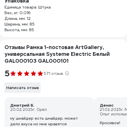
Упаковка
Единица товара: Штука
Вес, кг: 0.016
Длина, мм: 12
Ширина, мм: 85
Высота, мм: 85
Отзывы Рамка 1-постовая ArtGallery,
универсальная Systeme Electric Белый
GAL000103 GAL000101
5
571 отзыв
Написать отзыв
Дмитрий Б.
Денис
20.02.2025
г. Орёл
21.02.2025
г. 
Опыт использ
ну шнайдер есть шнайдер. может
Кросивое!
дело вкуса но мне нравятся