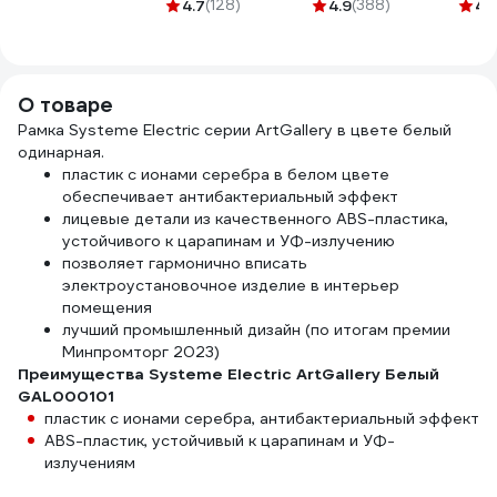
механизм,
черная GT-0-3
механизм
4.7
(128)
4.9
(388)
4.
аквамарин
Systeme Electric
GAL001180
Белый GAL000111
О товаре
Рамка Systeme Electric серии ArtGallery в цвете белый
одинарная.
пластик с ионами серебра в белом цвете
обеспечивает антибактериальный эффект
лицевые детали из качественного ABS-пластика,
устойчивого к царапинам и УФ-излучению
позволяет гармонично вписать
электроустановочное изделие в интерьер
помещения
лучший промышленный дизайн (по итогам премии
Минпромторг 2023)
Преимущества Systeme Electric ArtGallery Белый
GAL000101
пластик с ионами серебра, антибактериальный эффект
ABS-пластик, устойчивый к царапинам и УФ-
излучениям