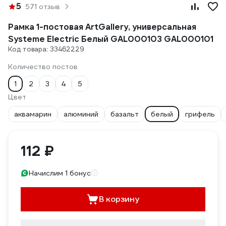
5
571 отзыв
Рамка 1-постовая ArtGallery, универсальная
Systeme Electric Белый GAL000103 GAL000101
Код товара: 33462229
Количество постов
1
2
3
4
5
Цвет
аквамарин
алюминий
базальт
белый
грифель
112 ₽
Начислим 1 бонус
В корзину