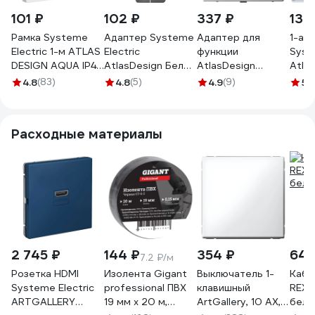
101 ₽
102 ₽
337 ₽
138
Рамка Systeme
Адаптер Systeme
Адаптер для
1-ая
Electric 1-м ATLAS
Electric
функции
Syst
DESIGN AQUA IP44
AtlasDesign Белый
AtlasDesign
Atla
белая ATN440101
45 SE ATN000108
ArtGallery
Белы
4.8
(83)
4.8
(5)
4.9
(9)
5
(
Systeme Electric
ATN
Белый
GAL000108
Расходные материалы
2 745 ₽
144 ₽
354 ₽
64 
7.2 ₽/м
Розетка HDMI
Изолента Gigant
Выключатель 1-
Кабе
Systeme Electric
professional ПВХ
клавишный
REXA
ARTGALLERY
19 мм х 20 м,
ArtGallery, 10 АХ,
белы