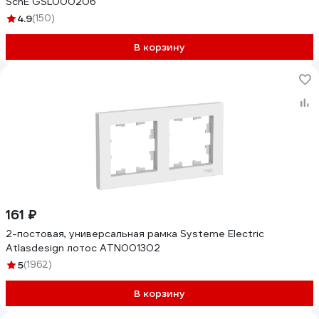
SchE GSL000206
4.9
(150)
В корзину
161 ₽
2-постовая, универсальная рамка Systeme Electric
Atlasdesign лотос ATN001302
5
(1962)
В корзину