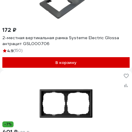
172 ₽
2-местная вертикальная рамка Systeme Electric Glossa
антрацит GSL000706
4.9
(150)
В корзину
-7%
401 ₽