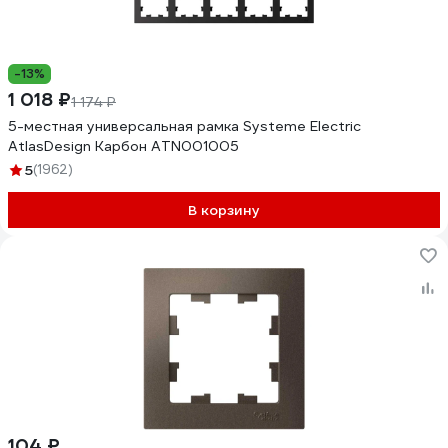
-13%
1 018 ₽
1 174 ₽
5-местная универсальная рамка Systeme Electric
AtlasDesign Карбон ATN001005
5
(1962)
В корзину
104 ₽