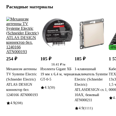
Расходные материалы
-8%
254 ₽
105 ₽
185 ₽
1 5
16.41 ₽/м
Механизм антенны
Изолента Gigant ХБ
1-клавишный
Кабе
TV Systeme Electric
19 мм х 6,4 м, черная
выключатель Systeme
ТЕ
(Schneider Electric)
GT-0-5
Electric (Schneider
13x3
ATLAS DESIGN
Electric)
1,5 
4.1
(50)
коннектор бел.
ATLASDESIGN сх.1,
0000
1240166 ATN000193
10АХ, бежевый
4.
ATN000211
4.9
(208)
4.9
(1111)