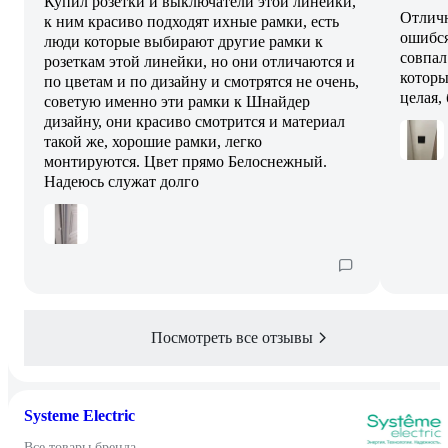
Купил розетки и выключатели этой линейки,
Отличн
к ним красиво подходят ихные рамки, есть
ошибся
люди которые выбирают другие рамки к
совпал
розеткам этой линейки, но они отличаются и
которы
по цветам и по дизайну и смотрятся не очень,
целая,
советую именно эти рамки к Шнайдер
дизайну, они красиво смотрится и материал
такой же, хорошие рамки, легко
монтируются. Цвет прямо Белоснежный.
Надеюсь служат долго
Посмотреть все отзывы
Systeme Electric
Все товары бренда