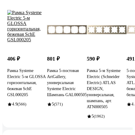
406 ₽
801 ₽
590 ₽
491
Рамка Systeme
Рамка 5-постовая
Рамка 5-м Systeme
5-по
Electric 5-м GLOSSA
ArtGallery,
Electric (Schneider
Syst
горизонтальная,
универсальная
Electric) ATLAS
ATL
бежевая SchE
Systeme Electric
DESIGN,
беж
GSL000205
Шампань GAL000505
универсальная,
бел
шампань, арт.
4.9
(566)
5
(571)
4.
ATN000505
5
(1962)