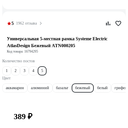
5
1962 отзыва
Универсальная 5-местная рамка Systeme Electric
AtlasDesign Бежевый ATN000205
Код товара: 16794295
Количество постов
1
2
3
4
5
Цвет
аквамарин
алюминий
базальт
бежевый
белый
грифел
389 ₽