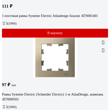
111 ₽
1-постовая рамка Systeme Electric Atlasdesign базальт ATN001401
5
(1960)
В корзину
97 ₽
/шт
Рамка Systeme Electric (Schneider Electric) 1-м AtlasDesign, шампань
ATN000501
5
(1960)