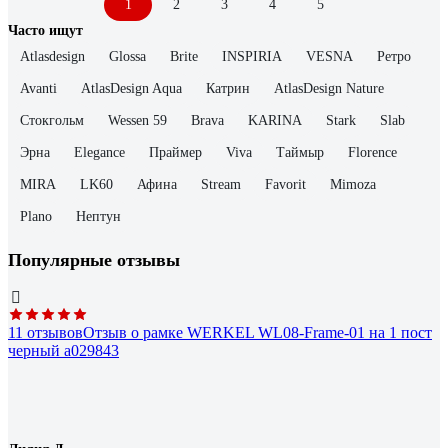
1
2
3
4
5
Часто ищут
Atlasdesign
Glossa
Brite
INSPIRIA
VESNA
Ретро
Avanti
AtlasDesign Aqua
Катрин
AtlasDesign Nature
Стокгольм
Wessen 59
Brava
KARINA
Stark
Slab
Эрна
Elegance
Праймер
Viva
Таймыр
Florence
MIRA
LK60
Афина
Stream
Favorit
Mimoza
Plano
Нептун
Популярные отзывы
11 отзывов
Отзыв о рамке WERKEL WL08-Frame-01 на 1 пост
черный a029843