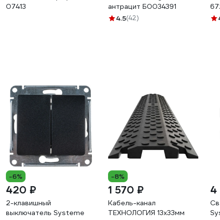
07413
антрацит Б0034391
67
4.5
(42)
-6%
-8%
420 ₽
1 570 ₽
4
2-клавишный
Кабель-канал
Св
выключатель Systeme
ТЕХНОЛОГИЯ 13x33мм
Sy