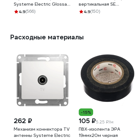
Systeme Electric Glossa
вертикальная SE
графит GSL001302
GSL001306
4.9
(566)
4.9
(150)
Расходные материалы
-15%
262 ₽
105 ₽
5.25 ₽/м
Механизм коннектора TV
ПВХ-изолента ЭРА
антенны Systeme Electric
19ммх20м черная