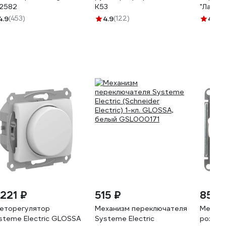
2582
K53
"Лама"
SQ1815
4.9
(453)
4.9
(122)
4.9
(1
 221 ₽
515 ₽
851 
еторегулятор
Механизм переключателя
Механи
steme Electric GLOSSA
Systeme Electric
розетк