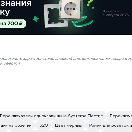
лера менять характеристики, внешний вид, комплектацию товара и м
ой офертой
Переключатели одноклавишные Systeme Electric
Переключа
дки на розетки
ip20
Цвет черный
Рамки для розеток и