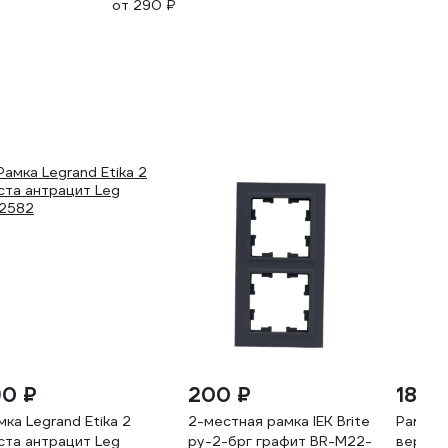
от 290 ₽
90 ₽
200 ₽
189 
мка Legrand Etika 2
2-местная рамка IEK Brite
Рамка 
ста антрацит Leg
ру-2-брг графит BR-M22-
вертик