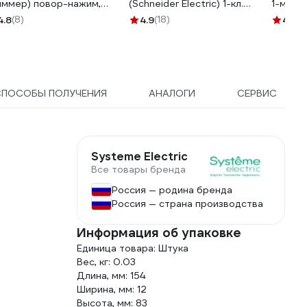
иммер) повор-нажим,
(Schneider Electric) 1-кл.
1-м RJ
D, RC, 400Вт, механизм,
GLOSSA, белый
SchE G
4.8
(8)
4.9
(18)
4.9
(1
ЛЫЙ GSL000123
GSL000171
СПОСОБЫ ПОЛУЧЕНИЯ
АНАЛОГИ
СЕРВИС
Systeme Electric
Все товары бренда
Россия — родина бренда
Россия — страна производства
Информация об упаковке
Единица товара: Штука
Вес, кг: 0.03
Длина, мм: 154
Ширина, мм: 12
Высота, мм: 83