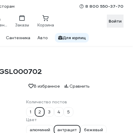
8 800 550-37-70
сторам
Войти
Сравнение
Заказы
Корзина
Сантехника
Авто
Для юрлиц
Т GSL000702
В избранное
Сравнить
Количество постов
1
2
3
4
5
Цвет
алюминий
антрацит
бежевый