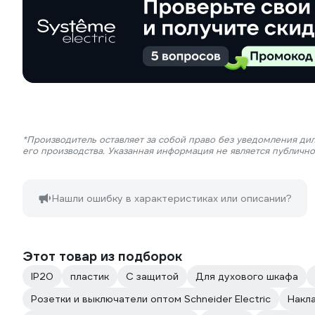
*Производитель оставляет за собой право без уведомления ди
его производства. Указанная информация не является публичн
Нашли ошибку в характеристиках или описании?
Этот товар из подборок
IP20
пластик
С защитой
Для духового шкафа
Розетки и выключатели оптом Schneider Electric
Накла