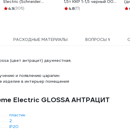
Electric (Schneider
1,5т ККР 1-1,5 черный 00-
(д
Electric) GLOSSA, сх.5,
00005509
LE
4.9
(306)
4.8
(11)
10АХ, антрацит
БЕ
GSL000751
РАСХОДНЫЕ МАТЕРИАЛЫ
ВОПРОСЫ
1
lossa (цвет антрацит) двухместная.
лучению и появлению царапин
е изделие в интерьер помещения
teme Electric GLOSSA АНТРАЦИТ
пластик
2
IP20