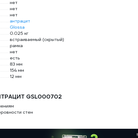
нет
нет
нет
антрацит
Glossa
0.025 кг
встраиваемый (скрытый)
рамка
нет
есть
83 мм
154 мм
12 мм
АНТРАЦИТ GSL000702
чениям
еровности стен